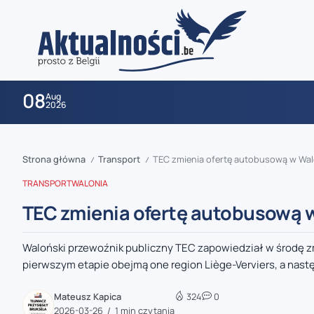
08
Aug
2026
Strona główna
Transport
TEC zmienia ofertę autobusową w Wal
/
/
TRANSPORT
WALONIA
TEC zmienia ofertę autobusową 
Waloński przewoźnik publiczny TEC zapowiedział w środę zmi
zaobserwuj nas
pierwszym etapie obejmą one region Liège-Verviers, a nastę
zaobserwuj nas
Mateusz Kapica
324
0
2026-03-26
1 min czytania