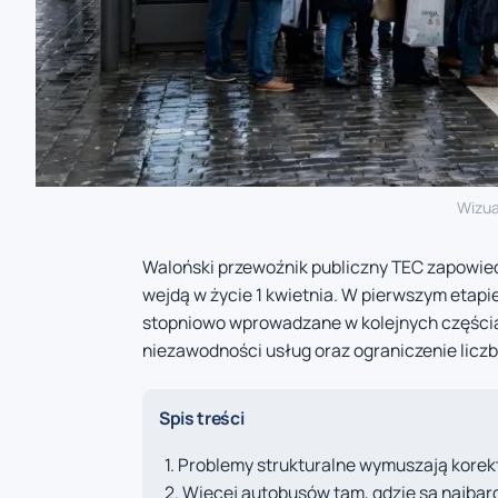
Wizua
Waloński przewoźnik publiczny TEC zapowiedz
wejdą w życie 1 kwietnia. W pierwszym etapi
stopniowo wprowadzane w kolejnych częścia
niezawodności usług oraz ograniczenie lic
Spis treści
Problemy strukturalne wymuszają korek
Więcej autobusów tam, gdzie są najbar