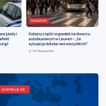
TRANSPORT
w jazdy i
Kolejny ciężki wypadek na dworcu
efekt
autobusowym w Leuven – „ta
urgii
sytuacja dotyka nas wszystkich”
119 Wyświetleń
ZAPISUJĘ SIĘ