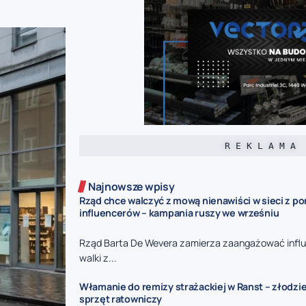
R E K L A M A
Najnowsze wpisy
Rząd chce walczyć z mową nienawiści w sieci z p
influencerów – kampania ruszy we wrześniu
Rząd Barta De Wevera zamierza zaangażować infl
walki z...
Włamanie do remizy strażackiej w Ranst – złodzie
sprzęt ratowniczy