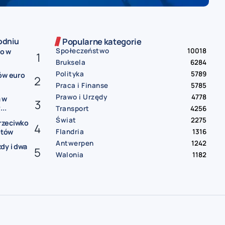
odniu
Popularne kategorie
Społeczeństwo
10018
ko w
Bruksela
6284
Polityka
5789
ów euro
Praca i Finanse
5785
Prawo i Urzędy
4778
 w
..
Transport
4256
Świat
2275
rzeciwko
Flandria
1316
otów
Antwerpen
1242
dy i dwa
Walonia
1182