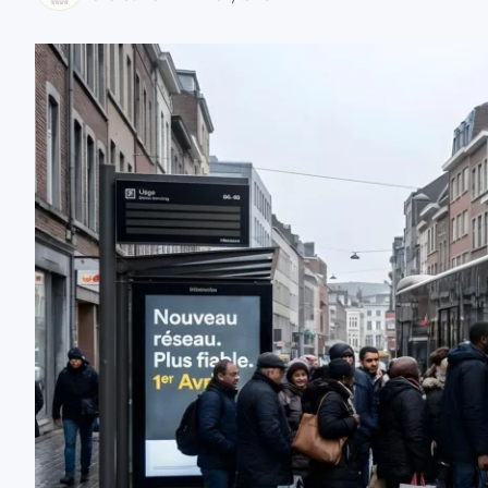
zaobserwuj nas
zaobserwuj nas
zaobserwuj nas
zaobserwuj nas