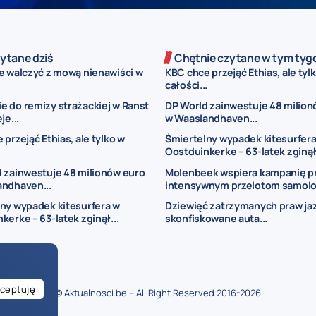
ytane dziś
Chętnie czytane w tym tyg
e walczyć z mową nienawiści w
KBC chce przejąć Ethias, ale tyl
całości...
 do remizy strażackiej w Ranst
DP World zainwestuje 48 milion
je...
w Waaslandhaven...
przejąć Ethias, ale tylko w
Śmiertelny wypadek kitesurfera
.
Oostduinkerke – 63-latek zginął.
 zainwestuje 48 milionów euro
Molenbeek wspiera kampanię p
andhaven...
intensywnym przelotom samol
ny wypadek kitesurfera w
Dziewięć zatrzymanych praw jaz
kerke – 63-latek zginął...
skonfiskowane auta...
ceptuję
© Aktualnosci.be – All Right Reserved 2016-2026