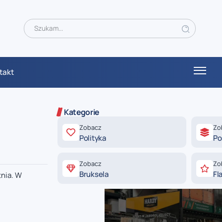
takt
Kategorie
Zobacz
Zo
Polityka
Po
Zobacz
Zo
Bruksela
Fl
tnia. W