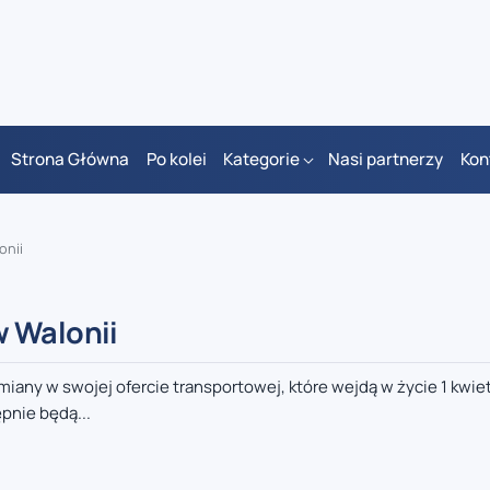
Strona Główna
Po kolei
Kategorie
Nasi partnerzy
Kon
onii
w Walonii
any w swojej ofercie transportowej, które wejdą w życie 1 kwie
pnie będą...