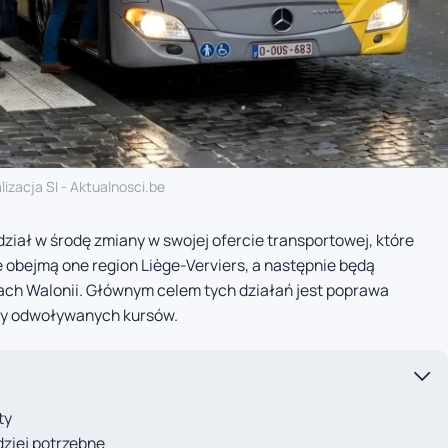
lizacja SI - Aktualnosci.be
iał w środę zmiany w swojej ofercie transportowej, które
e obejmą one region Liège-Verviers, a następnie będą
ch Walonii. Głównym celem tych działań jest poprawa
zby odwoływanych kursów.
ty
dziej potrzebne