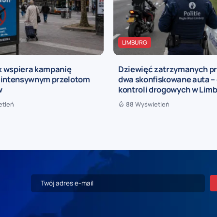
LIMBURG
 wspiera kampanię
Dziewięć zatrzymanych pra
 intensywnym przelotom
dwa skonfiskowane auta – 
w
kontroli drogowych w Limb
etleń
88 Wyświetleń