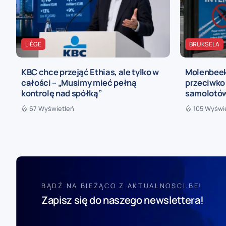
LIÈGE
BRUKSELA
KBC chce przejąć Ethias, ale tylko w
Molenbeek
całości – „Musimy mieć pełną
przeciwko
kontrolę nad spółką”
samolotó
67 Wyświetleń
105 Wyświ
BĄDŹ NA BIEŻĄCO Z AKTUALNOSCI.BE!
Zapisz się do naszego newslettera!