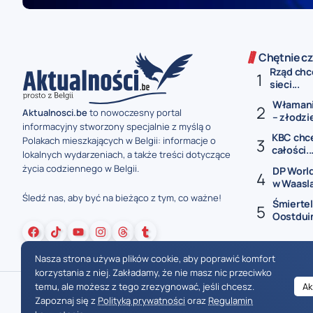
Chętnie cz
Rząd chc
sieci...
Włamanie
Aktualnosci.be
to nowoczesny portal
– złodzie
informacyjny stworzony specjalnie z myślą o
KBC chce 
Polakach mieszkających w Belgii: informacje o
całości..
lokalnych wydarzeniach, a także treści dotyczące
życia codziennego w Belgii.
DP World
w Waasl
Śledź nas, aby być na bieżąco z tym, co ważne!
Śmiertel
Oostduin
Nasza strona używa plików cookie, aby poprawić komfort
korzystania z niej. Zakładamy, że nie masz nic przeciwko
temu, ale możesz z tego zrezygnować, jeśli chcesz.
Ak
Zapoznaj się z
Polityką prywatności
oraz
Regulamin