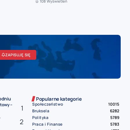
108 Wyświetleń
ZAPISUJĘ SIĘ
odniu
Popularne kategorie
Społeczeństwo
10015
etowy –
Bruksela
6282
Polityka
5789
w
Praca i Finanse
5783