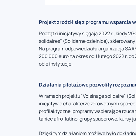
Projekt zrodził się z programu wsparcia w
Początki inicjatywy sięgają 2022 r., kiedy 
solidaires” (Solidarne dzielnice), skierowan
Na program odpowiedziała organizacja SAAM
200 000 euro na okres od 1 lutego 2022 r. do
obie instytucje.
Działania pilotażowe pozwoliły rozpozn
W ramach projektu “Voisinage solidaire” (S
inicjatyw o charakterze zdrowotnym i społe
profilaktyczne, programy wspierające rzucan
taniec afro-latino, grupy spacerowe, kursy j
Dzięki tym działaniom możliwe było dokładn