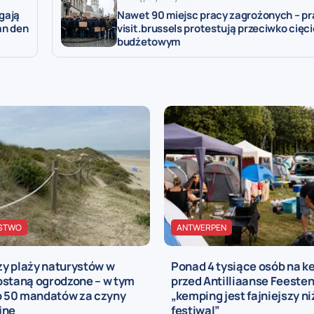
gają
Nawet 90 miejsc pracy zagrożonych – p
an den
visit.brussels protestują przeciwko cięc
budżetowym
STWO
ANTWERPEN
y plaży naturystów w
Ponad 4 tysiące osób na 
ostaną ogrodzone – w tym
przed Antilliaanse Feesten
ko 50 mandatów za czyny
„kemping jest fajniejszy n
jne
festiwal”