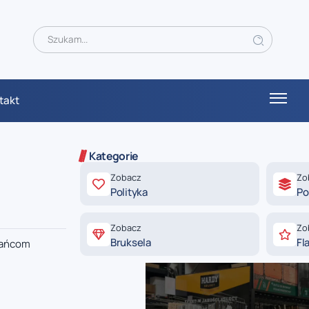
takt
Kategorie
Zobacz
Zo
Polityka
Po
Zobacz
Zo
Bruksela
Fl
kańcom