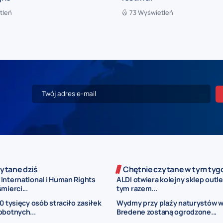
tleń
73 Wyświetleń
ytane dziś
Chętnie czytane w tym tyg
International i Human Rights
ALDI otwiera kolejny sklep outl
mierci...
tym razem...
00 tysięcy osób straciło zasiłek
Wydmy przy plaży naturystów 
obotnych...
Bredene zostaną ogrodzone...