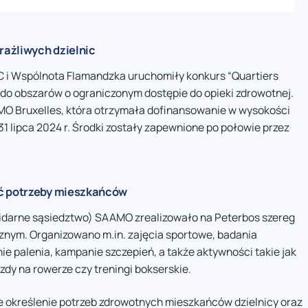
rażliwych dzielnic
VGC i Wspólnota Flamandzka uruchomiły konkurs “Quartiers
y do obszarów o ograniczonym dostępie do opieki zdrowotnej.
O Bruxelles, która otrzymała dofinansowanie w wysokości
 31 lipca 2024 r. Środki zostały zapewnione po połowie przez
ać potrzeby mieszkańców
olidarne sąsiedztwo) SAAMO zrealizowało na Peterbos szereg
cznym. Organizowano m.in. zajęcia sportowe, badania
ie palenia, kampanie szczepień, a także aktywności takie jak
azdy na rowerze czy treningi bokserskie.
e określenie potrzeb zdrowotnych mieszkańców dzielnicy oraz