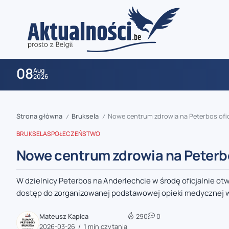
08
Aug
2026
Strona główna
Bruksela
Nowe centrum zdrowia na Peterbos ofic
/
/
BRUKSELA
SPOŁECZEŃSTWO
Nowe centrum zdrowia na Peterbo
W dzielnicy Peterbos na Anderlechcie w środę oficjalnie 
zaobserwuj nas
dostęp do zorganizowanej podstawowej opieki medycznej w r
zaobserwuj nas
Mateusz Kapica
290
0
2026-03-26
1 min czytania