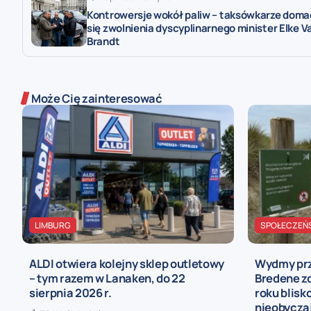
Kontrowersje wokół paliw – taksówkarze doma
się zwolnienia dyscyplinarnego minister Elke V
Brandt
Może Cię zainteresować
LIMBURG
SPOŁECZEŃ
ALDI otwiera kolejny sklep outletowy
Wydmy prz
– tym razem w Lanaken, do 22
Bredene z
sierpnia 2026 r.
roku blis
nieobycza