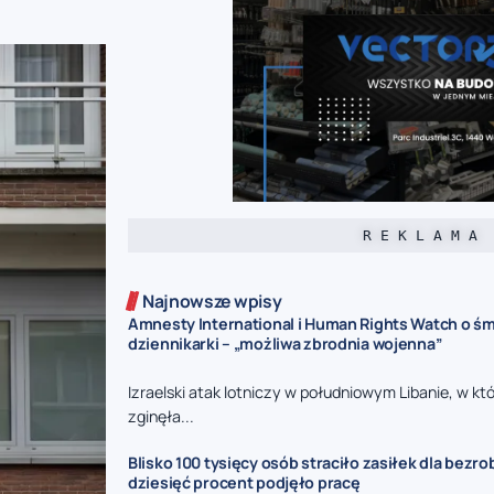
R E K L A M A
Najnowsze wpisy
Amnesty International i Human Rights Watch o śmi
dziennikarki – „możliwa zbrodnia wojenna”
Izraelski atak lotniczy w południowym Libanie, w kt
zginęła...
Blisko 100 tysięcy osób straciło zasiłek dla bezro
dziesięć procent podjęło pracę