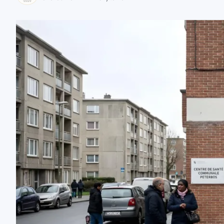
zaobserwuj nas
zaobserwuj nas
zaobserwuj nas
zaobserwuj nas