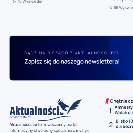
70 Wyświetleń
65 Wyświe
BĄDŹ NA BIEŻĄCO Z AKTUALNOSCI.BE!
Zapisz się do naszego newslettera!
Chętnie cz
Amnesty 
Watch o ś
Blisko 1
Aktualnosci.be
to nowoczesny portal
dla bezr
informacyjny stworzony specjalnie z myślą o