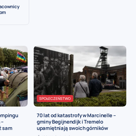
racownicy
iom
SPOŁECZEŃSTWO
kempingu
70 lat od katastrofy w Marcinelle –
 –
gminy Begijnendijk i Tremelo
iż sam
upamiętniają swoich górników