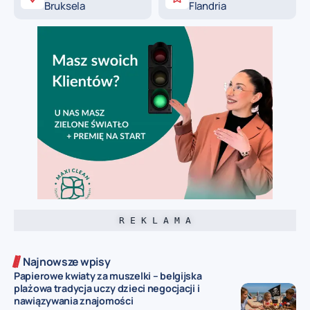
Bruksela
Flandria
R E K L A M A
Najnowsze wpisy
Papierowe kwiaty za muszelki – belgijska
plażowa tradycja uczy dzieci negocjacji i
nawiązywania znajomości