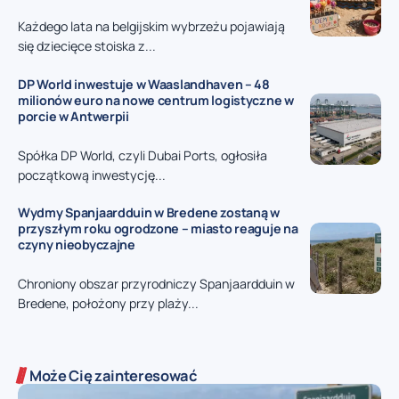
Każdego lata na belgijskim wybrzeżu pojawiają
się dziecięce stoiska z...
DP World inwestuje w Waaslandhaven – 48
milionów euro na nowe centrum logistyczne w
porcie w Antwerpii
Spółka DP World, czyli Dubai Ports, ogłosiła
początkową inwestycję...
Wydmy Spanjaardduin w Bredene zostaną w
przyszłym roku ogrodzone – miasto reaguje na
czyny nieobyczajne
Chroniony obszar przyrodniczy Spanjaardduin w
Bredene, położony przy plaży...
Może Cię zainteresować