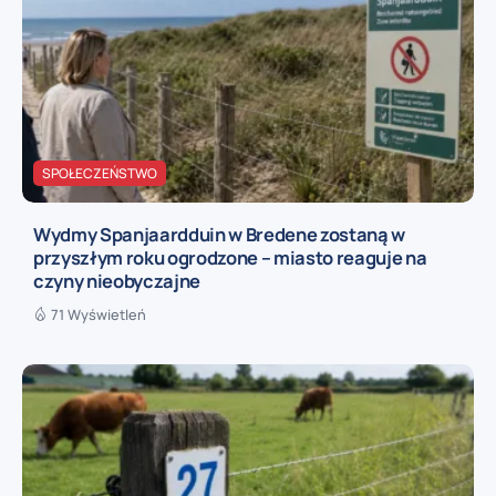
SPOŁECZEŃSTWO
Wydmy Spanjaardduin w Bredene zostaną w
przyszłym roku ogrodzone – miasto reaguje na
czyny nieobyczajne
71 Wyświetleń