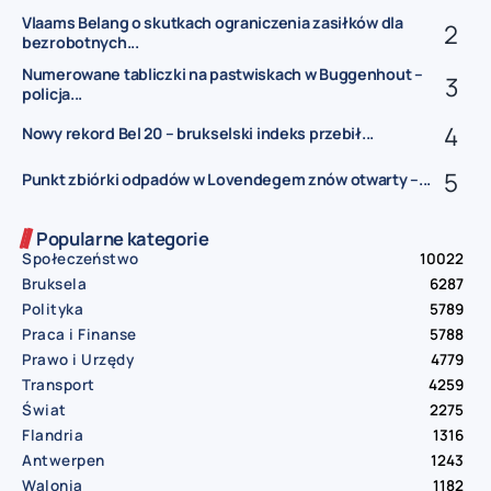
Vlaams Belang o skutkach ograniczenia zasiłków dla
bezrobotnych...
Numerowane tabliczki na pastwiskach w Buggenhout –
policja...
Nowy rekord Bel 20 – brukselski indeks przebił...
Punkt zbiórki odpadów w Lovendegem znów otwarty –...
Popularne kategorie
Społeczeństwo
10022
Bruksela
6287
Polityka
5789
Praca i Finanse
5788
Prawo i Urzędy
4779
Transport
4259
Świat
2275
Flandria
1316
Antwerpen
1243
Walonia
1182