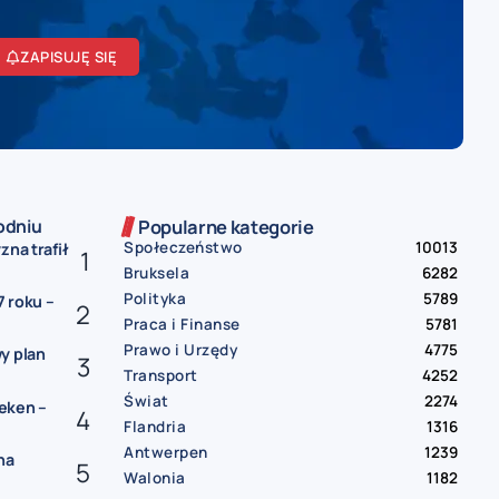
ZAPISUJĘ SIĘ
odniu
Popularne kategorie
Społeczeństwo
10013
zna trafił
Bruksela
6282
Polityka
5789
 roku –
Praca i Finanse
5781
Prawo i Urzędy
4775
y plan
Transport
4252
Świat
2274
eken –
Flandria
1316
Antwerpen
1239
na
Walonia
1182