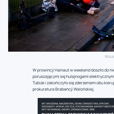
Wizua
W prowincji Hainaut w weekend doszło do n
poruszającymi się hulajnogami elektrycznymi
Tubize i zakończyło się zderzeniem obu kieru
prokuratura Brabancji Walońskiej.