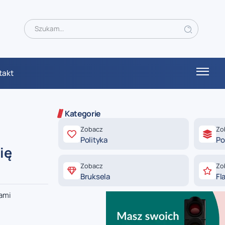
takt
Kategorie
Zobacz
Zo
Polityka
Po
ię
Zobacz
Zo
Bruksela
Fl
ami