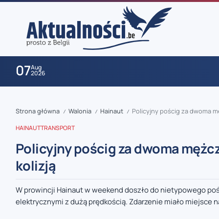
07
Aug
2026
Strona główna
Walonia
Hainaut
Policyjny pościg za dwoma mę
/
/
/
HAINAUT
TRANSPORT
Policyjny pościg za dwoma mężc
kolizją
zaobserwuj nas
W prowincji Hainaut w weekend doszło do nietypowego poś
elektrycznymi z dużą prędkością. Zdarzenie miało miejsce na
zaobserwuj nas