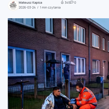
Mateusz Kapica
345
0
zaobserwuj nas
2026-03-24
1 min czytania
zaobserwuj nas
zaobserwuj nas
zaobserwuj nas