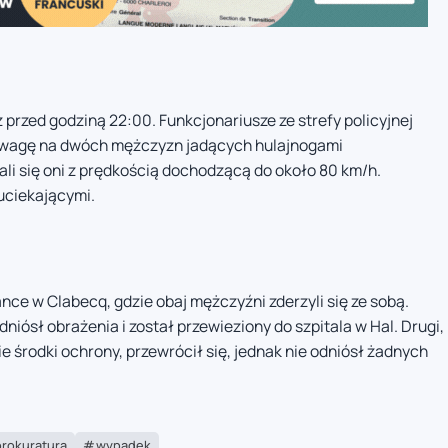
przed godziną 22:00. Funkcjonariusze ze strefy policyjnej
 uwagę na dwóch mężczyzn jadących hulajnogami
ali się oni z prędkością dochodzącą do około 80 km/h.
 uciekającymi.
iance w Clabecq, gdzie obaj mężczyźni zderzyli się ze sobą.
dniósł obrażenia i został przewieziony do szpitala w Hal. Drugi,
 środki ochrony, przewrócił się, jednak nie odniósł żadnych
prokuratura
wypadek