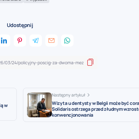
Udostępnij
Następny artykuł
Wizyta u dentysty w Belgii może być cor
ią w
Solidaris ostrzega przed złudnym wzros
konwencjonowania