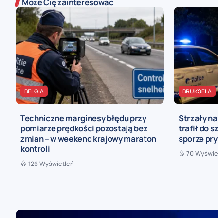
Może Cię zainteresować
BELGIA
BRUKSELA
Techniczne marginesy błędu przy
Strzały n
pomiarze prędkości pozostają bez
trafił do s
zmian – w weekend krajowy maraton
sporze pr
kontroli
70 Wyświe
126 Wyświetleń