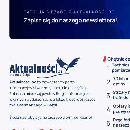
BĄDŹ NA BIEŻĄCO Z AKTUALNOSCI.BE!
Zapisz się do naszego newslettera!
Chętnie cz
Technicz
pomiarze 
70 lat od
Aktualnosci.be
to nowoczesny portal
gminy...
informacyjny stworzony specjalnie z myślą o
Strzały 
Polakach mieszkających w Belgii: informacje o
trafił do.
lokalnych wydarzeniach, a także treści dotyczące
życia codziennego w Belgii.
Opłaty R
podwyżki
Śledź nas, aby być na bieżąco z tym, co ważne!
Rząd fed
na rzecz