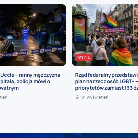
BELGIA
a Uccle – ranny mężczyzna
Rząd federalny przedstaw
zpitala, policja mówi o
plan na rzecz osób LGBT+ –
ywatnym
priorytetów zamiast 133 d
tleń
101 Wyświetleń