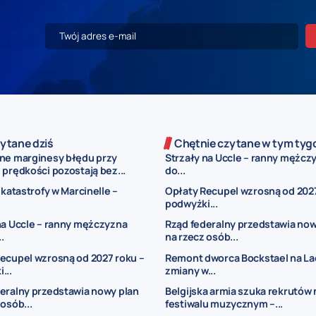
ytane dziś
Chętnie czytane w tym tyg
ne marginesy błędu przy
Strzały na Uccle – ranny mężczy
prędkości pozostają bez...
do...
 katastrofy w Marcinelle –
Opłaty Recupel wzrosną od 2027
podwyżki...
na Uccle – ranny mężczyzna
Rząd federalny przedstawia now
..
na rzecz osób...
ecupel wzrosną od 2027 roku –
Remont dworca Bockstael na La
...
zmiany w...
eralny przedstawia nowy plan
Belgijska armia szuka rekrutów 
 osób...
festiwalu muzycznym –...