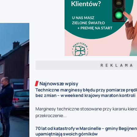
R E K L A M A
Najnowsze wpisy
Techniczne marginesy błędu przy pomiarze prędk
bez zmian – w weekend krajowy maraton kontroli
Marginesy techniczne stosowane przy karaniu kie
przekroczenie...
70 lat od katastrofy w Marcinelle – gminy Begijnen
upamiętniają swoich górników