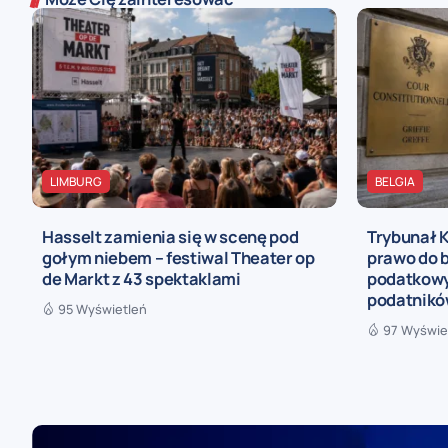
LIMBURG
BELGIA
Hasselt zamienia się w scenę pod
Trybunał 
gołym niebem – festiwal Theater op
prawo do b
de Markt z 43 spektaklami
podatkowy
podatnik
95 Wyświetleń
97 Wyświe