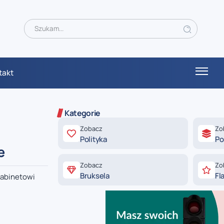
takt
Kategorie
Zobacz
Zo
Polityka
Po
e
Zobacz
Zo
Bruksela
Fl
gabinetowi