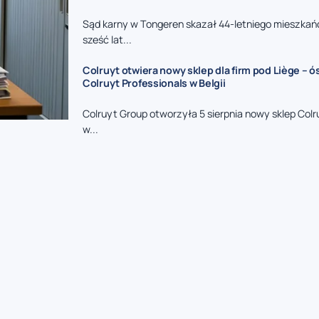
Sąd karny w Tongeren skazał 44-letniego mieszkań
sześć lat...
Colruyt otwiera nowy sklep dla firm pod Liège – 
Colruyt Professionals w Belgii
Colruyt Group otworzyła 5 sierpnia nowy sklep Colr
w...