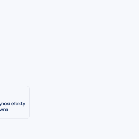
ynosi efekty
ewna