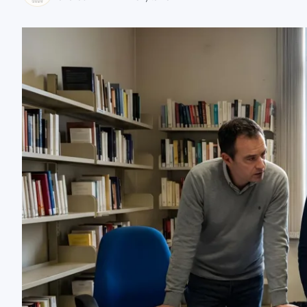
zaobserwuj nas
zaobserwuj nas
zaobserwuj nas
zaobserwuj nas