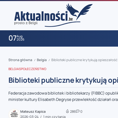
07
Aug
2026
Strona główna
Belgia
Biblioteki publiczne krytykują opieszałoś
/
/
BELGIA
SPOŁECZEŃSTWO
Biblioteki publiczne krytykują o
Federacja zawodowa bibliotek i bibliotekarzy (FIBBC) opub
zaobserwuj nas
minister kultury Elisabeth Degryse przewlekłość działań oraz
zaobserwuj nas
Mateusz Kapica
286
0
2026-03-24
1 min czytania