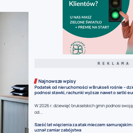
R E K L A M A
Najnowsze wpisy
Podatek od nieruchomości w Brukseli rośnie – dz
podnosi stawki, rachunki wyższe nawet o setki eu
W 2026 r. dziewięć brukselskich gmin podnosi swoj
od...
Sześć lat więzienia za atak mieczem samurajskim n
uznał zamiar zabójstwa