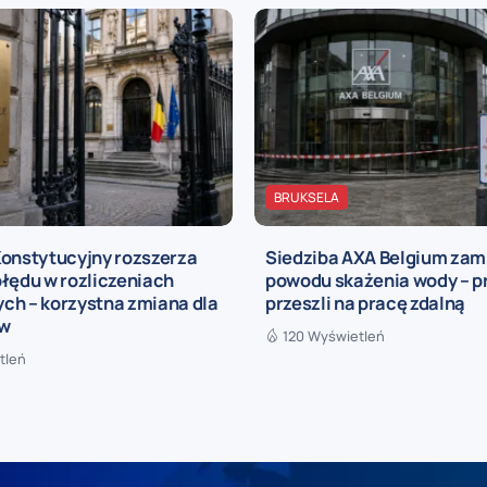
BRUKSELA
Konstytucyjny rozszerza
Siedziba AXA Belgium zam
łędu w rozliczeniach
powodu skażenia wody – 
ch – korzystna zmiana dla
przeszli na pracę zdalną
ów
120 Wyświetleń
tleń