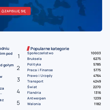
ZAPISUJĘ SIĘ
odniu
Popularne kategorie
Społeczeństwo
10003
firm pod
Bruksela
6275
Polityka
5785
od gołym
Praca i Finanse
5775
Prawo i Urzędy
4764
ów
Transport
4249
Świat
2270
rza
Flandria
1316
..
Antwerpen
1239
a z
Walonia
1182