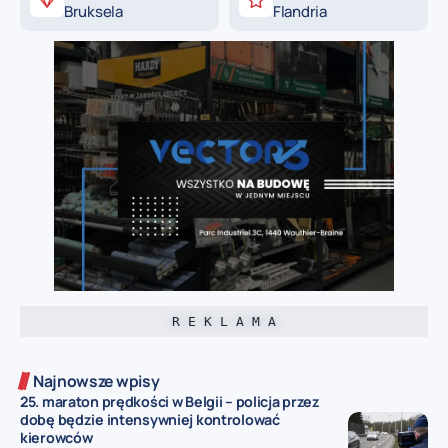
Bruksela
Flandria
R E K L A M A
Najnowsze wpisy
25. maraton prędkości w Belgii – policja przez
dobę będzie intensywniej kontrolować
kierowców