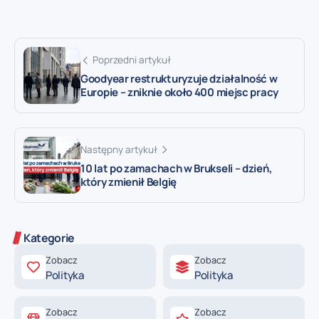
Poprzedni artykuł
Goodyear restrukturyzuje działalność w
Europie – zniknie około 400 miejsc pracy
Następny artykuł
10 lat po zamachach w Brukseli – dzień,
który zmienił Belgię
Kategorie
Zobacz
Zobacz
Polityka
Polityka
Zobacz
Zobacz