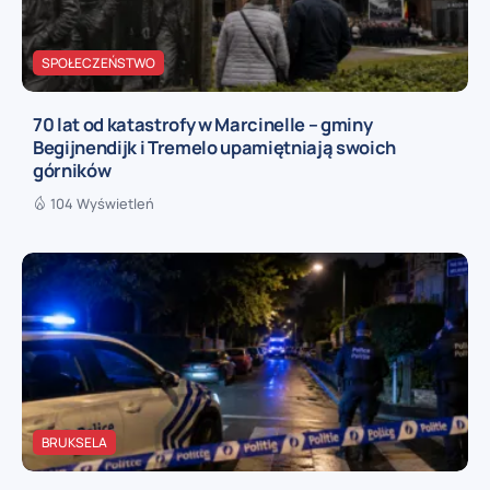
SPOŁECZEŃSTWO
70 lat od katastrofy w Marcinelle – gminy
Begijnendijk i Tremelo upamiętniają swoich
górników
104 Wyświetleń
BRUKSELA