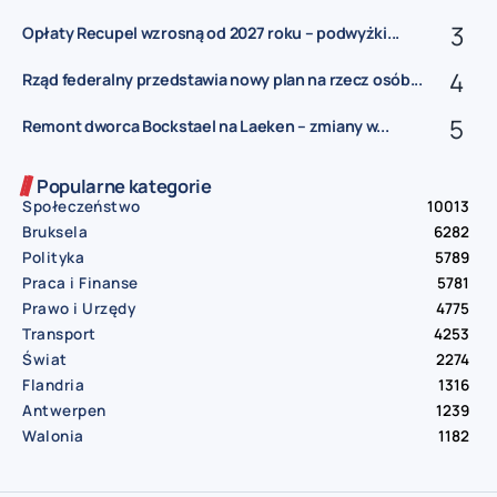
Opłaty Recupel wzrosną od 2027 roku – podwyżki...
Rząd federalny przedstawia nowy plan na rzecz osób...
Remont dworca Bockstael na Laeken – zmiany w...
Popularne kategorie
Społeczeństwo
10013
Bruksela
6282
Polityka
5789
Praca i Finanse
5781
Prawo i Urzędy
4775
Transport
4253
Świat
2274
Flandria
1316
Antwerpen
1239
Walonia
1182