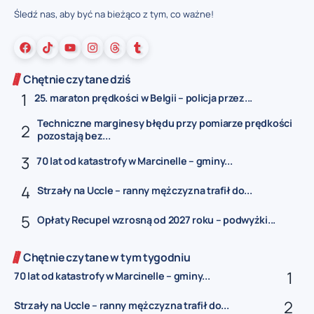
Śledź nas, aby być na bieżąco z tym, co ważne!
Chętnie czytane dziś
25. maraton prędkości w Belgii – policja przez...
Techniczne marginesy błędu przy pomiarze prędkości
pozostają bez...
70 lat od katastrofy w Marcinelle – gminy...
Strzały na Uccle – ranny mężczyzna trafił do...
Opłaty Recupel wzrosną od 2027 roku – podwyżki...
Chętnie czytane w tym tygodniu
70 lat od katastrofy w Marcinelle – gminy...
Strzały na Uccle – ranny mężczyzna trafił do...