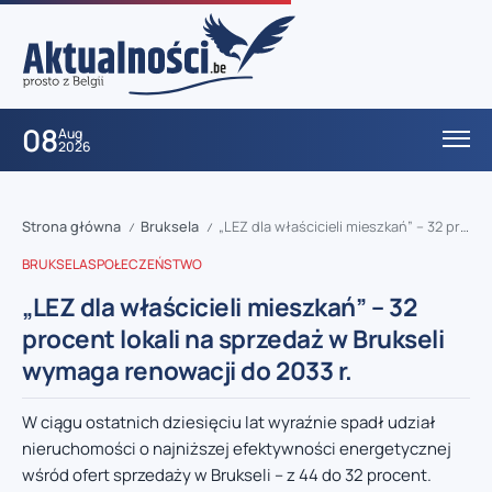
08
Aug
2026
Strona główna
Bruksela
„LEZ dla właścicieli mieszkań” – 32 procent lokali na sprzedaż w Brukseli wymaga renowacji do 2033 r.
/
/
BRUKSELA
SPOŁECZEŃSTWO
„LEZ dla właścicieli mieszkań” – 32
procent lokali na sprzedaż w Brukseli
wymaga renowacji do 2033 r.
W ciągu ostatnich dziesięciu lat wyraźnie spadł udział
nieruchomości o najniższej efektywności energetycznej
wśród ofert sprzedaży w Brukseli – z 44 do 32 procent.