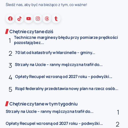
Śledź nas, aby być na bieżąco z tym, co ważne!
Chętnie czytane dziś
Techniczne marginesy błędu przy pomiarze prędkości
pozostają bez...
70 lat od katastrofy w Marcinelle – gminy...
Strzały na Uccle – ranny mężczyzna trafił do...
Opłaty Recupel wzrosną od 2027 roku – podwyżki...
Rząd federalny przedstawia nowy plan na rzecz osób...
Chętnie czytane w tym tygodniu
Strzały na Uccle – ranny mężczyzna trafił do...
Opłaty Recupel wzrosną od 2027 roku – podwyżki...