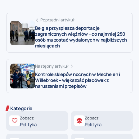
Poprzedni artykuł
Belgia przyspiesza deportacje
zagranicznych więźniów – co najmniej 250
osób ma zostać wydalonych w najbliższych
miesiącach
Następny artykuł
Kontrole sklepów nocnych w Mechelen i
Willebroek – większość placówek z
naruszeniami przepisów
Kategorie
Zobacz
Zobacz
Polityka
Polityka