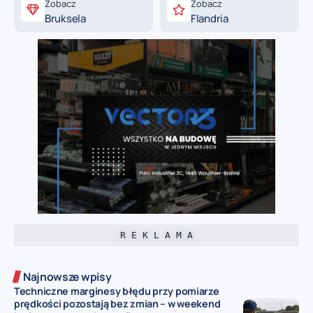
Zobacz
Zobacz
Bruksela
Flandria
R E K L A M A
Najnowsze wpisy
Techniczne marginesy błędu przy pomiarze
prędkości pozostają bez zmian – w weekend