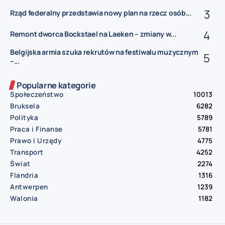
Rząd federalny przedstawia nowy plan na rzecz osób...
Remont dworca Bockstael na Laeken – zmiany w...
Belgijska armia szuka rekrutów na festiwalu muzycznym
–...
Popularne kategorie
Społeczeństwo
10013
Bruksela
6282
Polityka
5789
Praca i Finanse
5781
Prawo i Urzędy
4775
Transport
4252
Świat
2274
Flandria
1316
Antwerpen
1239
Walonia
1182