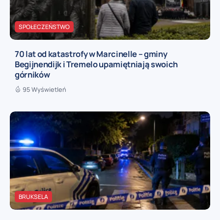
SPOŁECZEŃSTWO
70 lat od katastrofy w Marcinelle – gminy
Begijnendijk i Tremelo upamiętniają swoich
górników
95 Wyświetleń
BRUKSELA