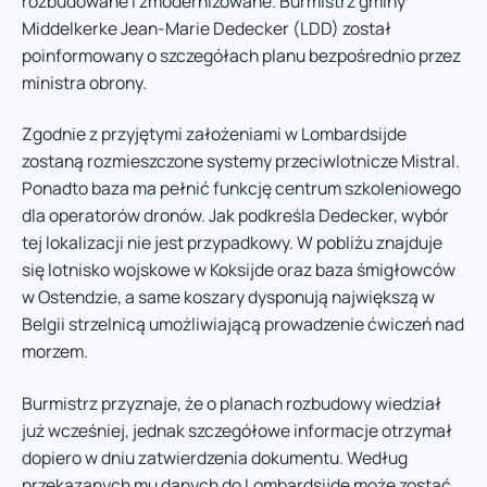
rozbudowane i zmodernizowane. Burmistrz gminy
Middelkerke Jean-Marie Dedecker (LDD) został
poinformowany o szczegółach planu bezpośrednio przez
ministra obrony.
Zgodnie z przyjętymi założeniami w Lombardsijde
zostaną rozmieszczone systemy przeciwlotnicze Mistral.
Ponadto baza ma pełnić funkcję centrum szkoleniowego
dla operatorów dronów. Jak podkreśla Dedecker, wybór
tej lokalizacji nie jest przypadkowy. W pobliżu znajduje
się lotnisko wojskowe w Koksijde oraz baza śmigłowców
w Ostendzie, a same koszary dysponują największą w
Belgii strzelnicą umożliwiającą prowadzenie ćwiczeń nad
morzem.
Burmistrz przyznaje, że o planach rozbudowy wiedział
już wcześniej, jednak szczegółowe informacje otrzymał
dopiero w dniu zatwierdzenia dokumentu. Według
przekazanych mu danych do Lombardsijde może zostać