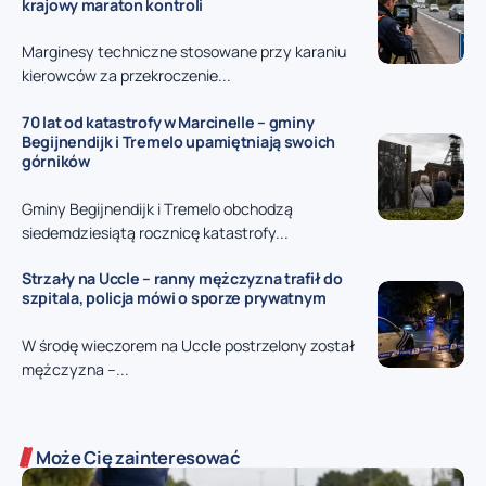
krajowy maraton kontroli
Marginesy techniczne stosowane przy karaniu
kierowców za przekroczenie...
70 lat od katastrofy w Marcinelle – gminy
Begijnendijk i Tremelo upamiętniają swoich
górników
Gminy Begijnendijk i Tremelo obchodzą
siedemdziesiątą rocznicę katastrofy...
Strzały na Uccle – ranny mężczyzna trafił do
szpitala, policja mówi o sporze prywatnym
W środę wieczorem na Uccle postrzelony został
mężczyzna –...
Może Cię zainteresować