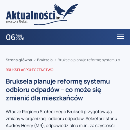
06
Aug
2026
Strona główna
Bruksela
Bruksela planuje reformę systemu odbioru odpadów – co może się zmienić dla mieszkańców
/
/
BRUKSELA
SPOŁECZEŃSTWO
Bruksela planuje reformę systemu
odbioru odpadów – co może się
zmienić dla mieszkańców
Władze Regionu Stołecznego Brukseli przygotowują
zmiany w organizacji odbioru odpadów. Sekretarz stanu
Audrey Henry (MR), odpowiedzialna m.in. za czystość i