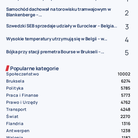
Samochód dachował na torowisku tramwajowym w
Blankenberge –...
Szwedzki SEB sprzedaje udziały w Euroclear – Belgia...
Wysokie temperatury utrzymują się w Belgii – w...
Bójka przy stacji premetra Bourse w Brukseli –...
Popularne kategorie
Społeczeństwo
10002
Bruksela
6274
Polityka
5785
Praca i Finanse
5773
Prawo i Urzędy
4762
Transport
4248
Świat
2270
Flandria
1316
Antwerpen
1238
Walonia
1182