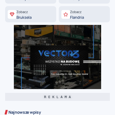
Zobacz
Zobacz
Bruksela
Flandria
R E K L A M A
Najnowsze wpisy