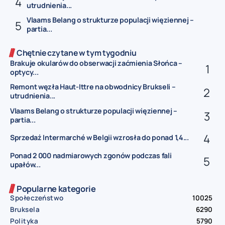
utrudnienia...
Vlaams Belang o strukturze populacji więziennej –
partia...
Chętnie czytane w tym tygodniu
Brakuje okularów do obserwacji zaćmienia Słońca –
optycy...
Remont węzła Haut-Ittre na obwodnicy Brukseli –
utrudnienia...
Vlaams Belang o strukturze populacji więziennej –
partia...
Sprzedaż Intermarché w Belgii wzrosła do ponad 1,4...
Ponad 2 000 nadmiarowych zgonów podczas fali
upałów...
Popularne kategorie
Społeczeństwo
10025
Bruksela
6290
Polityka
5790