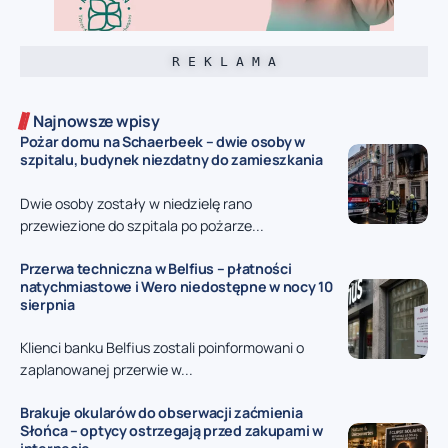
R E K L A M A
Najnowsze wpisy
Pożar domu na Schaerbeek – dwie osoby w
szpitalu, budynek niezdatny do zamieszkania
Dwie osoby zostały w niedzielę rano
przewiezione do szpitala po pożarze...
Przerwa techniczna w Belfius – płatności
natychmiastowe i Wero niedostępne w nocy 10
sierpnia
Klienci banku Belfius zostali poinformowani o
zaplanowanej przerwie w...
Brakuje okularów do obserwacji zaćmienia
Słońca – optycy ostrzegają przed zakupami w