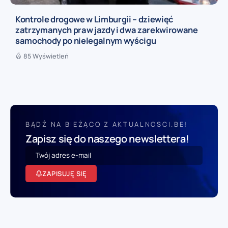
Kontrole drogowe w Limburgii – dziewięć
zatrzymanych praw jazdy i dwa zarekwirowane
samochody po nielegalnym wyścigu
85 Wyświetleń
BĄDŹ NA BIEŻĄCO Z AKTUALNOSCI.BE!
Zapisz się do naszego newslettera!
ZAPISUJĘ SIĘ