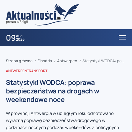
09
Aug
2026
Strona główna
Flandria
Antwerpen
Statystyki WODCA: poprawa bezpieczeństwa na drogach w weekendowe noce
/
/
/
ANTWERPEN
TRANSPORT
Statystyki WODCA: poprawa
bezpieczeństwa na drogach w
weekendowe noce
W prowincji Antwerpia w ubiegłym roku odnotowano
wyraźną poprawę bezpieczeństwa drogowego w
godzinach nocnych podczas weekendów. Z policyjnych