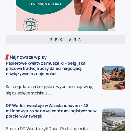
R E K L A M A
Najnowsze wpisy
Papierowe kwiaty za muszelki – belgijska
plażowa tradycja uczy dzieci negocjacji i
nawiązywania znajomości
Każdego lata na belgijskim wybrzeżu pojawiają
się dziecięce stoiska z...
DP World inwestuje w Waaslandhaven – 48
milionów euro na nowe centrum logistyczne w
porcie w Antwerpii
Spółka DP World, czyli Dubai Ports, ogłosiła