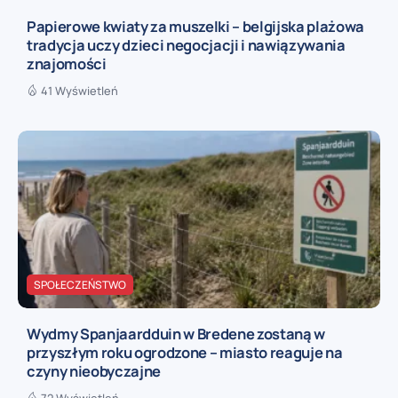
Papierowe kwiaty za muszelki – belgijska plażowa
tradycja uczy dzieci negocjacji i nawiązywania
znajomości
41 Wyświetleń
SPOŁECZEŃSTWO
Wydmy Spanjaardduin w Bredene zostaną w
przyszłym roku ogrodzone – miasto reaguje na
czyny nieobyczajne
72 Wyświetleń