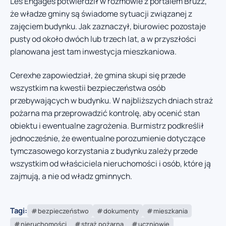
Les Engagés potwierdził w rozmowie z portalem Bruzz,
że władze gminy są świadome sytuacji związanej z
zajęciem budynku. Jak zaznaczył, biurowiec pozostaje
pusty od około dwóch lub trzech lat, a w przyszłości
planowana jest tam inwestycja mieszkaniowa.
Cerexhe zapowiedział, że gmina skupi się przede
wszystkim na kwestii bezpieczeństwa osób
przebywających w budynku. W najbliższych dniach straż
pożarna ma przeprowadzić kontrolę, aby ocenić stan
obiektu i ewentualne zagrożenia. Burmistrz podkreślił
jednocześnie, że ewentualne porozumienie dotyczące
tymczasowego korzystania z budynku zależy przede
wszystkim od właściciela nieruchomości i osób, które ją
zajmują, a nie od władz gminnych.
Tagi:
bezpieczeństwo
dokumenty
mieszkania
nieruchomości
straż pożarna
uczniowie