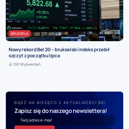
BRUKSELA
Nowy rekord Bel 20 – brukselski indeks przebił
szczyt z początku lipca
100 Wyświetleń
BĄDŹ NA BIEŻĄCO Z AKTUALNOSCI.BE!
Zapisz się do naszego newslettera!