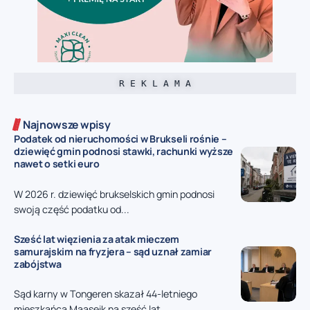
R E K L A M A
Najnowsze wpisy
Podatek od nieruchomości w Brukseli rośnie –
dziewięć gmin podnosi stawki, rachunki wyższe
nawet o setki euro
W 2026 r. dziewięć brukselskich gmin podnosi
swoją część podatku od...
Sześć lat więzienia za atak mieczem
samurajskim na fryzjera – sąd uznał zamiar
zabójstwa
Sąd karny w Tongeren skazał 44-letniego
mieszkańca Maaseik na sześć lat...