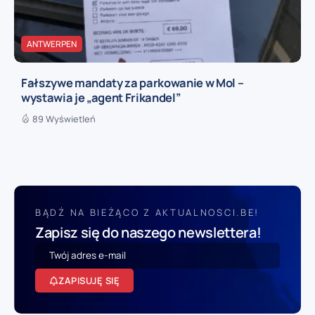
ANTWERPEN
Fałszywe mandaty za parkowanie w Mol –
wystawia je „agent Frikandel”
89 Wyświetleń
BĄDŹ NA BIEŻĄCO Z AKTUALNOSCI.BE!
Zapisz się do naszego newslettera!
ZAPISUJĘ SIĘ