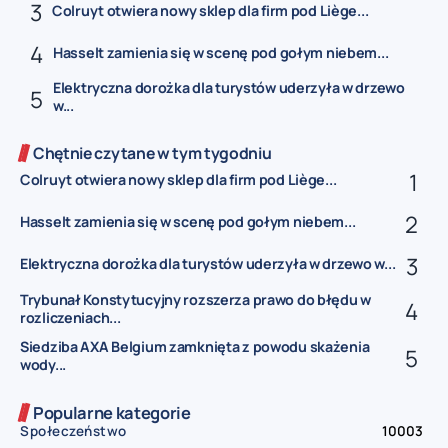
Colruyt otwiera nowy sklep dla firm pod Liège...
Hasselt zamienia się w scenę pod gołym niebem...
Elektryczna dorożka dla turystów uderzyła w drzewo
w...
Chętnie czytane w tym tygodniu
Colruyt otwiera nowy sklep dla firm pod Liège...
Hasselt zamienia się w scenę pod gołym niebem...
Elektryczna dorożka dla turystów uderzyła w drzewo w...
Trybunał Konstytucyjny rozszerza prawo do błędu w
rozliczeniach...
Siedziba AXA Belgium zamknięta z powodu skażenia
wody...
Popularne kategorie
Społeczeństwo
10003