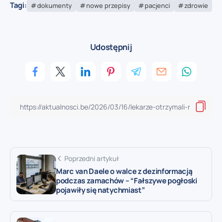
Tagi:
dokumenty
nowe przepisy
pacjenci
zdrowie
Udostępnij
Poprzedni artykuł
Marc van Daele o walce z dezinformacją
podczas zamachów – “Fałszywe pogłoski
pojawiły się natychmiast”