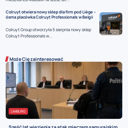
Colruyt otwiera nowy sklep dla firm pod Liège –
ósma placówka Colruyt Professionals w Belgii
Colruyt Group otworzyła 5 sierpnia nowy sklep
Colruyt Professionals w...
Może Cię zainteresować
LIMBURG
Sześć lat więzienia za atak mieczem samurajskim