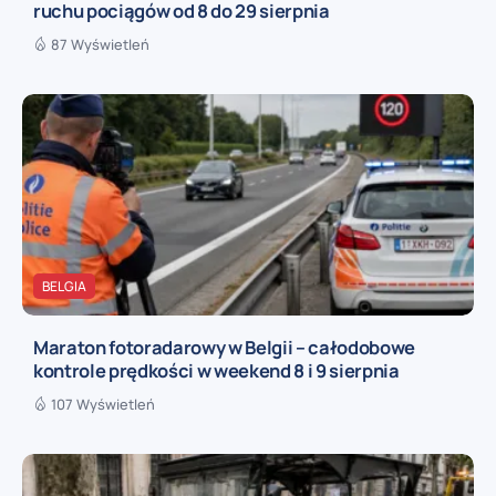
ruchu pociągów od 8 do 29 sierpnia
87 Wyświetleń
BELGIA
Maraton fotoradarowy w Belgii – całodobowe
kontrole prędkości w weekend 8 i 9 sierpnia
107 Wyświetleń