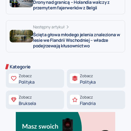
Drony nad granicą – Holandia walczy z
przemytem fajerwerków z Belgii
Następny artykuł
Ścięta głowa młodego jelenia znaleziona w
lesie we Flandrii Wschodniej – władze
podejrzewają kłusownictwo
Kategorie
Zobacz
Zobacz
Polityka
Polityka
Zobacz
Zobacz
Bruksela
Flandria