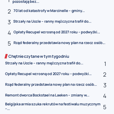
pozostają bez...
70 lat od katastrofy w Marcinelle – gminy...
Strzały na Uccle – ranny mężczyzna trafił do...
Opłaty Recupel wzrosną od 2027 roku – podwyżki...
Rząd federalny przedstawia nowy plan na rzecz osób...
Chętnie czytane w tym tygodniu
Strzały na Uccle – ranny mężczyzna trafił do...
Opłaty Recupel wzrosną od 2027 roku – podwyżki...
Rząd federalny przedstawia nowy plan na rzecz osób...
Remont dworca Bockstael na Laeken – zmiany w...
Belgijska armia szuka rekrutów na festiwalu muzycznym
–...