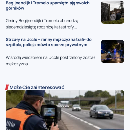
Begijnendijk i Tremelo upamiętniają swoich
górników
Gminy Begijnendijk i Tremelo obchodzą
siedemdziesiątą rocznicę katastrofy...
Strzały na Uccle – ranny mężczyzna trafił do
szpitala, policja mówi o sporze prywatnym
W środę wieczorem na Uccle postrzelony został
mężczyzna –...
Może Cię zainteresować