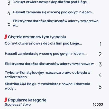
Colruyt otwiera nowy sklep dla firm pod Liège...
Hasselt zamienia się w scenę pod gołym niebem...
Elektryczna dorożka dla turystów uderzyła w drzewo
w...
Chętnie czytane w tym tygodniu
Colruyt otwiera nowy sklep dla firm pod Liège...
Hasselt zamienia się w scenę pod gołym niebem...
Elektryczna dorożka dla turystów uderzyła w drzewo w...
Trybunał Konstytucyjny rozszerza prawo do błędu w
rozliczeniach...
Siedziba AXA Belgium zamknięta z powodu skażenia
wody...
Popularne kategorie
Społeczeństwo
10003