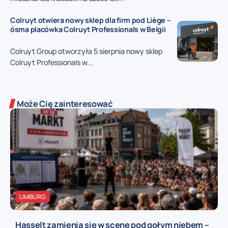
Colruyt otwiera nowy sklep dla firm pod Liège –
ósma placówka Colruyt Professionals w Belgii
Colruyt Group otworzyła 5 sierpnia nowy sklep
Colruyt Professionals w...
Może Cię zainteresować
LIMBURG
Hasselt zamienia się w scenę pod gołym niebem –