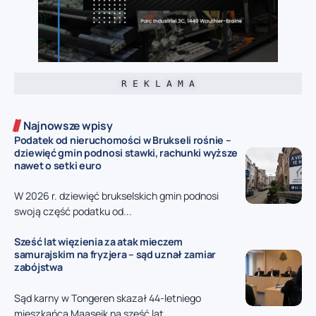
R E K L A M A
Najnowsze wpisy
Podatek od nieruchomości w Brukseli rośnie –
dziewięć gmin podnosi stawki, rachunki wyższe
nawet o setki euro
W 2026 r. dziewięć brukselskich gmin podnosi
swoją część podatku od...
Sześć lat więzienia za atak mieczem
samurajskim na fryzjera – sąd uznał zamiar
zabójstwa
Sąd karny w Tongeren skazał 44-letniego
mieszkańca Maaseik na sześć lat...