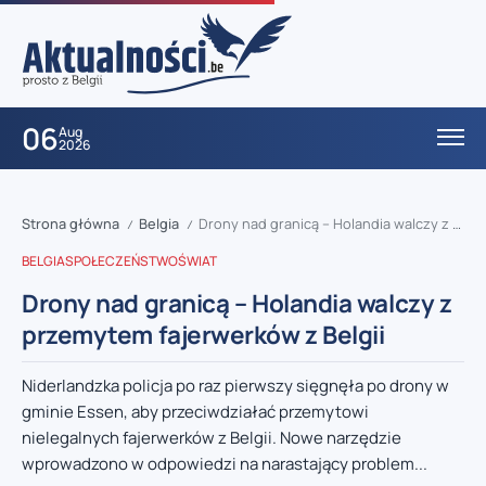
06
Aug
2026
Strona główna
Belgia
Drony nad granicą – Holandia walczy z przemytem fajerwerków z Belgii
/
/
BELGIA
SPOŁECZEŃSTWO
ŚWIAT
Drony nad granicą – Holandia walczy z
przemytem fajerwerków z Belgii
Niderlandzka policja po raz pierwszy sięgnęła po drony w
gminie Essen, aby przeciwdziałać przemytowi
nielegalnych fajerwerków z Belgii. Nowe narzędzie
wprowadzono w odpowiedzi na narastający problem...