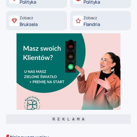
Polityka
Polityka
Zobacz
Zobacz
Bruksela
Flandria
R E K L A M A