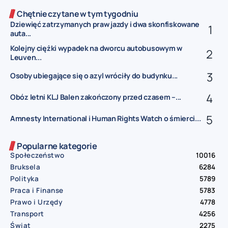
Chętnie czytane w tym tygodniu
Dziewięć zatrzymanych praw jazdy i dwa skonfiskowane
auta...
Kolejny ciężki wypadek na dworcu autobusowym w
Leuven...
Osoby ubiegające się o azyl wróciły do budynku...
Obóz letni KLJ Balen zakończony przed czasem –...
Amnesty International i Human Rights Watch o śmierci...
Popularne kategorie
Społeczeństwo
10016
Bruksela
6284
Polityka
5789
Praca i Finanse
5783
Prawo i Urzędy
4778
Transport
4256
Świat
2275