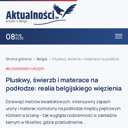
08
Aug
2026
Strona główna
Belgia
Pluskwy, świerzb i materace na podłodze: realia belgijskiego więzienia
/
/
BELGIA
PRAWO I URZĘDY
Pluskwy, świerzb i materace na
podłodze: realia belgijskiego więzienia
Dziewięć metrów kwadratowych, intensywny zapach
uryny i materac rozłożony na podłodze między piętrowym
łóżkiem a ścianą – tak wygląda codzienność w zakładzie
karnym w Nivelles, gdzie przeludnienie...