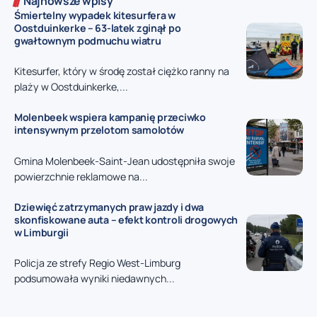
Najnowsze wpisy
Śmiertelny wypadek kitesurfera w
Oostduinkerke – 63-latek zginął po
gwałtownym podmuchu wiatru
Kitesurfer, który w środę został ciężko ranny na
plaży w Oostduinkerke,...
Molenbeek wspiera kampanię przeciwko
intensywnym przelotom samolotów
Gmina Molenbeek-Saint-Jean udostępniła swoje
powierzchnie reklamowe na...
Dziewięć zatrzymanych praw jazdy i dwa
skonfiskowane auta – efekt kontroli drogowych
w Limburgii
Policja ze strefy Regio West-Limburg
podsumowała wyniki niedawnych...