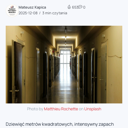
Mateusz Kapica
653
0
2025-12-08
3 min czytania
Photo by
Matthieu Rochette
on
Unsplash
Dziewięć metrów kwadratowych, intensywny zapach