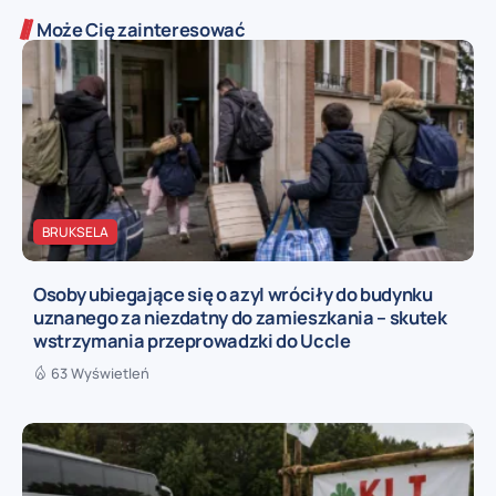
Może Cię zainteresować
BRUKSELA
Osoby ubiegające się o azyl wróciły do budynku
uznanego za niezdatny do zamieszkania – skutek
wstrzymania przeprowadzki do Uccle
63 Wyświetleń