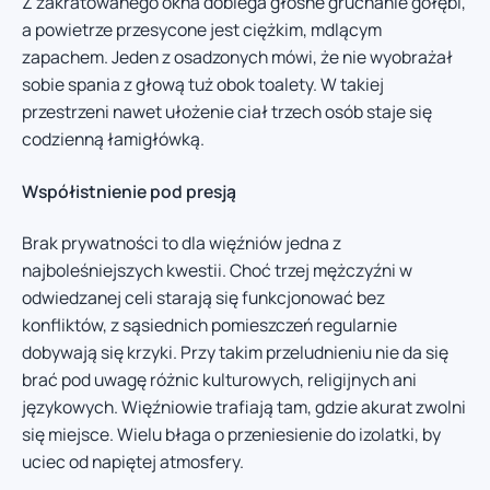
Z zakratowanego okna dobiega głośne gruchanie gołębi,
a powietrze przesycone jest ciężkim, mdlącym
zapachem. Jeden z osadzonych mówi, że nie wyobrażał
sobie spania z głową tuż obok toalety. W takiej
przestrzeni nawet ułożenie ciał trzech osób staje się
codzienną łamigłówką.
Współistnienie pod presją
Brak prywatności to dla więźniów jedna z
najboleśniejszych kwestii. Choć trzej mężczyźni w
odwiedzanej celi starają się funkcjonować bez
konfliktów, z sąsiednich pomieszczeń regularnie
dobywają się krzyki. Przy takim przeludnieniu nie da się
brać pod uwagę różnic kulturowych, religijnych ani
językowych. Więźniowie trafiają tam, gdzie akurat zwolni
się miejsce. Wielu błaga o przeniesienie do izolatki, by
uciec od napiętej atmosfery.