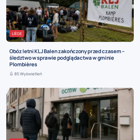
LIÈGE
Obóz letni KLJ Balen zakończony przed czasem –
śledztwo w sprawie podglądactwa w gminie
Plombières
85 Wyświetleń