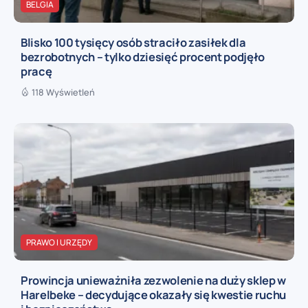
BELGIA
Blisko 100 tysięcy osób straciło zasiłek dla
bezrobotnych – tylko dziesięć procent podjęło
pracę
118 Wyświetleń
PRAWO I URZĘDY
Prowincja unieważniła zezwolenie na duży sklep w
Harelbeke – decydujące okazały się kwestie ruchu