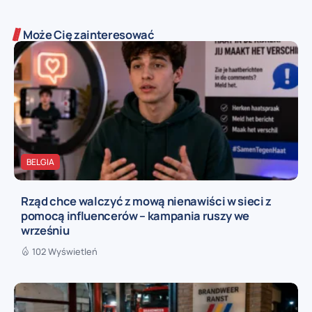
Może Cię zainteresować
BELGIA
Rząd chce walczyć z mową nienawiści w sieci z
pomocą influencerów – kampania ruszy we
wrześniu
102 Wyświetleń