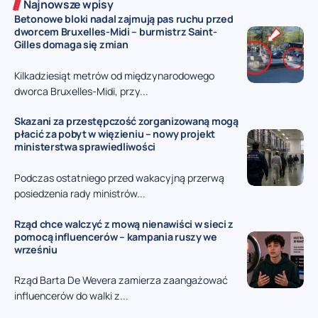
Najnowsze wpisy
Betonowe bloki nadal zajmują pas ruchu przed
dworcem Bruxelles-Midi – burmistrz Saint-
Gilles domaga się zmian
Kilkadziesiąt metrów od międzynarodowego
dworca Bruxelles-Midi, przy...
Skazani za przestępczość zorganizowaną mogą
płacić za pobyt w więzieniu – nowy projekt
ministerstwa sprawiedliwości
Podczas ostatniego przed wakacyjną przerwą
posiedzenia rady ministrów...
Rząd chce walczyć z mową nienawiści w sieci z
pomocą influencerów – kampania ruszy we
wrześniu
Rząd Barta De Wevera zamierza zaangażować
influencerów do walki z...