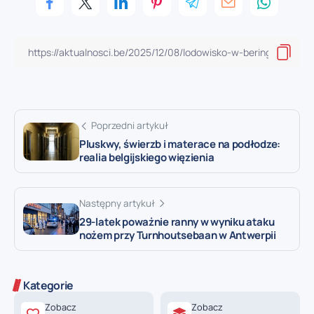
Poprzedni artykuł
Pluskwy, świerzb i materace na podłodze:
realia belgijskiego więzienia
Następny artykuł
29-latek poważnie ranny w wyniku ataku
nożem przy Turnhoutsebaan w Antwerpii
Kategorie
Zobacz
Zobacz