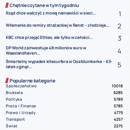
Chętnie czytane w tym tygodniu
Rząd chce walczyć z mową nienawiści w sieci...
Włamanie do remizy strażackiej w Ranst – złodzieje...
KBC chce przejąć Ethias, ale tylko w całości...
DP World zainwestuje 48 milionów euro w
Waaslandhaven...
Śmiertelny wypadek kitesurfera w Oostduinkerke – 63-
latek zginął...
Popularne kategorie
Społeczeństwo
10018
Bruksela
6285
Polityka
5789
Praca i Finanse
5785
Prawo i Urzędy
4779
Transport
4257
Świat
2275