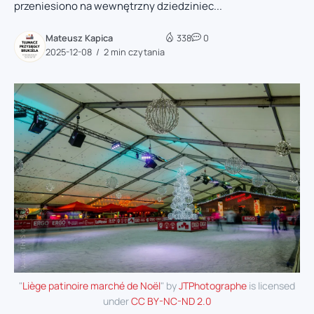
przeniesiono na wewnętrzny dziedziniec...
Mateusz Kapica
338
0
2025-12-08
2 min czytania
"
Liège patinoire marché de Noël
" by
JTPhotographe
is licensed
under
CC BY-NC-ND 2.0