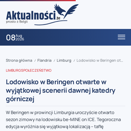
08
Aug
2026
Strona główna
Flandria
Limburg
Lodowisko w Beringen otwarte w wyjątkowej scenerii dawnej katedry górniczej
/
/
/
LIMBURG
SPOŁECZEŃSTWO
Lodowisko w Beringen otwarte w
wyjątkowej scenerii dawnej katedry
górniczej
W Beringen w prowincji Limburgia uroczyście otwarto
sezon zimowy na lodowisku be-MINE on ICE. Tegoroczna
edycja wyróżnia się wyjątkową lokalizacją – taflę