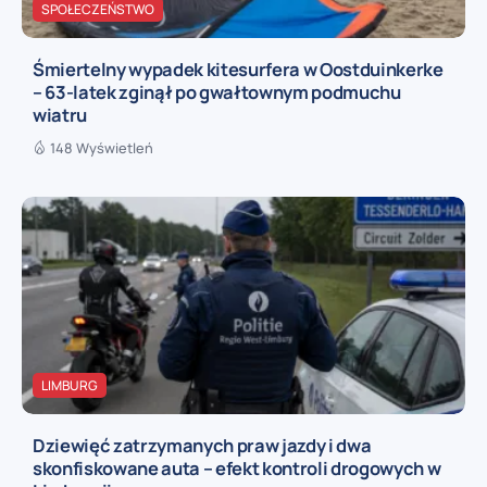
SPOŁECZEŃSTWO
Śmiertelny wypadek kitesurfera w Oostduinkerke
– 63-latek zginął po gwałtownym podmuchu
wiatru
148 Wyświetleń
LIMBURG
Dziewięć zatrzymanych praw jazdy i dwa
skonfiskowane auta – efekt kontroli drogowych w