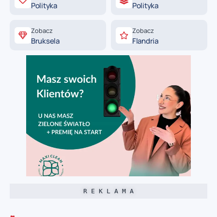
Polityka
Polityka
Zobacz
Zobacz
Bruksela
Flandria
R E K L A M A