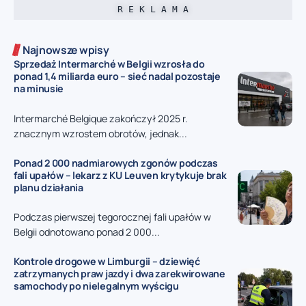
R E K L A M A
Najnowsze wpisy
Sprzedaż Intermarché w Belgii wzrosła do
ponad 1,4 miliarda euro – sieć nadal pozostaje
na minusie
Intermarché Belgique zakończył 2025 r.
znacznym wzrostem obrotów, jednak...
Ponad 2 000 nadmiarowych zgonów podczas
fali upałów – lekarz z KU Leuven krytykuje brak
planu działania
Podczas pierwszej tegorocznej fali upałów w
Belgii odnotowano ponad 2 000...
Kontrole drogowe w Limburgii – dziewięć
zatrzymanych praw jazdy i dwa zarekwirowane
samochody po nielegalnym wyścigu