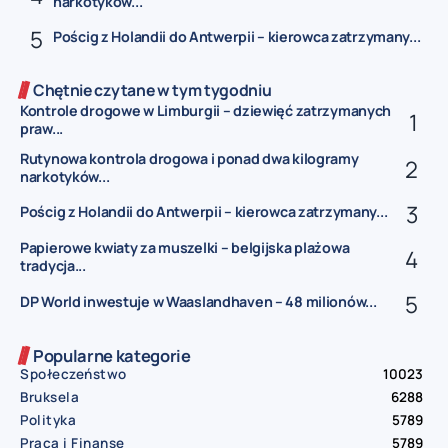
narkotyków...
Pościg z Holandii do Antwerpii – kierowca zatrzymany...
Chętnie czytane w tym tygodniu
Kontrole drogowe w Limburgii – dziewięć zatrzymanych
praw...
Rutynowa kontrola drogowa i ponad dwa kilogramy
narkotyków...
Pościg z Holandii do Antwerpii – kierowca zatrzymany...
Papierowe kwiaty za muszelki – belgijska plażowa
tradycja...
DP World inwestuje w Waaslandhaven – 48 milionów...
Popularne kategorie
Społeczeństwo
10023
Bruksela
6288
Polityka
5789
Praca i Finanse
5789