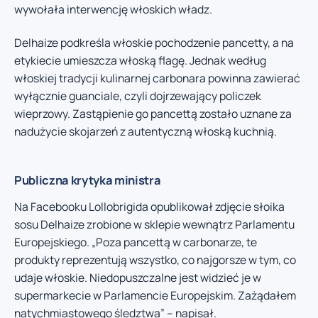
wywołała interwencję włoskich władz.
Delhaize podkreśla włoskie pochodzenie pancetty, a na
etykiecie umieszcza włoską flagę. Jednak według
włoskiej tradycji kulinarnej carbonara powinna zawierać
wyłącznie guanciale, czyli dojrzewający policzek
wieprzowy. Zastąpienie go pancettą zostało uznane za
nadużycie skojarzeń z autentyczną włoską kuchnią.
Publiczna krytyka ministra
Na Facebooku Lollobrigida opublikował zdjęcie słoika
sosu Delhaize zrobione w sklepie wewnątrz Parlamentu
Europejskiego. „Poza pancettą w carbonarze, te
produkty reprezentują wszystko, co najgorsze w tym, co
udaje włoskie. Niedopuszczalne jest widzieć je w
supermarkecie w Parlamencie Europejskim. Zażądałem
natychmiastowego śledztwa” – napisał.