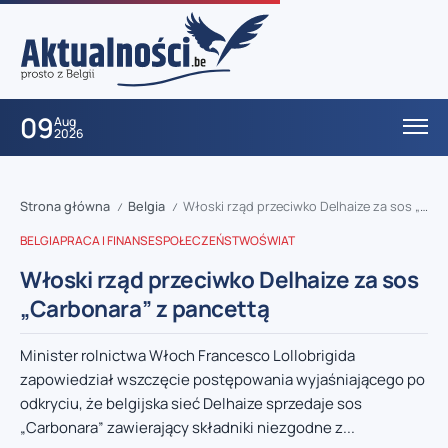
09
Aug
2026
Strona główna
Belgia
Włoski rząd przeciwko Delhaize za sos „Carbonara” z pancettą
/
/
BELGIA
PRACA I FINANSE
SPOŁECZEŃSTWO
ŚWIAT
Włoski rząd przeciwko Delhaize za sos
„Carbonara” z pancettą
Minister rolnictwa Włoch Francesco Lollobrigida
zapowiedział wszczęcie postępowania wyjaśniającego po
odkryciu, że belgijska sieć Delhaize sprzedaje sos
„Carbonara” zawierający składniki niezgodne z...