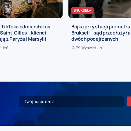
BRUKSELA
 TikToka odmieniła los
Bójka przy stacji premetra
 Saint-Gilles – klienci
Brukseli – sąd przedłużył 
ją z Paryża i Marsylii
dwóch podejrzanych
etleń
79 Wyświetleń