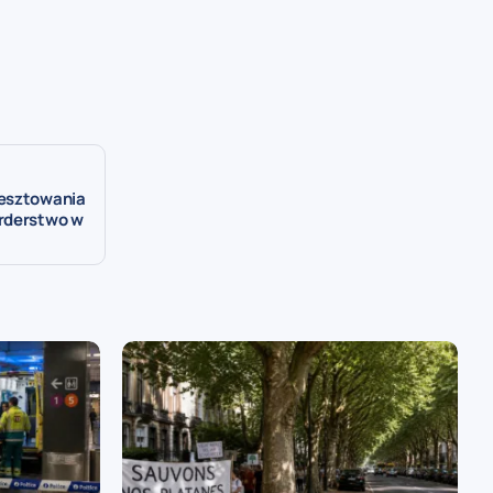
resztowania
orderstwo w