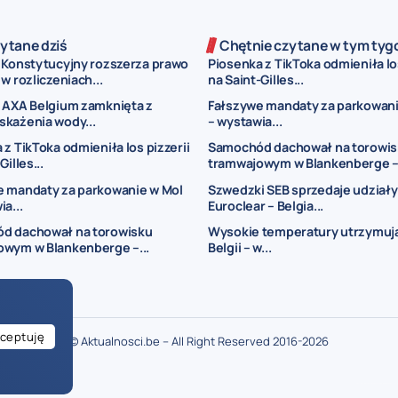
ytane dziś
Chętnie czytane w tym tyg
 Konstytucyjny rozszerza prawo
Piosenka z TikToka odmieniła los
w rozliczeniach...
na Saint-Gilles...
 AXA Belgium zamknięta z
Fałszywe mandaty za parkowani
każenia wody...
– wystawia...
 z TikToka odmieniła los pizzerii
Samochód dachował na torowi
Gilles...
tramwajowym w Blankenberge –.
e mandaty za parkowanie w Mol
Szwedzki SEB sprzedaje udziały
a...
Euroclear – Belgia...
d dachował na torowisku
Wysokie temperatury utrzymują
owym w Blankenberge –...
Belgii – w...
ceptuję
© Aktualnosci.be – All Right Reserved 2016-2026
ogłoszenia Belgia
ogłoszenia dla Polaków w Belgii
drobne ogłoszenia Bel
je w Belgii