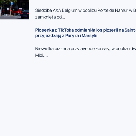
Siedziba AXA Belgium w pobliżu Porte de Namur w Br
zamknięta od...
Piosenka z TikToka odmieniła los pizzerii na Saint-
przyjeżdżają z Paryża i Marsylii
Niewielka pizzeria przy avenue Fonsny, w pobliżu d
Midi,...