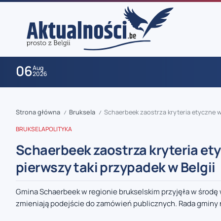
06
Aug
2026
Strona główna
Bruksela
Schaerbeek zaostrza kryteria etyczne w
/
/
BRUKSELA
POLITYKA
Schaerbeek zaostrza kryteria et
pierwszy taki przypadek w Belgii
zaobserwuj nas
Gmina Schaerbeek w regionie brukselskim przyjęła w środę
zmieniają podejście do zamówień publicznych. Rada gminy n
zaobserwuj nas