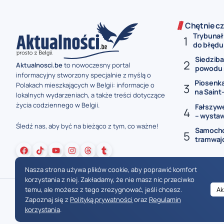
Chętnie cz
Trybunał
do błędu 
Siedziba
Aktualnosci.be
to nowoczesny portal
powodu s
informacyjny stworzony specjalnie z myślą o
Piosenka
Polakach mieszkających w Belgii: informacje o
na Saint-
lokalnych wydarzeniach, a także treści dotyczące
życia codziennego w Belgii.
Fałszyw
– wystawi
Śledź nas, aby być na bieżąco z tym, co ważne!
Samochó
tramwaj
Nasza strona używa plików cookie, aby poprawić komfort
korzystania z niej. Zakładamy, że nie masz nic przeciwko
temu, ale możesz z tego zrezygnować, jeśli chcesz.
Ak
Zapoznaj się z
Polityką prywatności
oraz
Regulamin
korzystania
.
Wiadomości Belgia
Wydarzenia Belgia
Informacje Belgia
Nowinki Belgia
Nowości Belgia
Co w Belgii
Aktualności Belgia | Wiadomości z Belgii | Informacje dla mieszkańców Belgii | Życie w Belgii | Praca w Belgii | Prawo i przepisy w Belgii | Wydarzenia lokalne Belgia | Edukacja w Belgii | Porady dla rezydentów Belgii | Codzienne życie w Belgii | Polonia w Belgii | Aktualności społeczno-polityczne | Przewodnik dla imigrantów w Belgii | Gospodarka Belgii | Kultura i tradyc