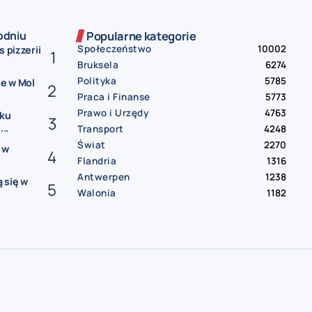
odniu
Popularne kategorie
Społeczeństwo
10002
 pizzerii
Bruksela
6274
Polityka
5785
e w Mol
Praca i Finanse
5773
Prawo i Urzędy
4763
sku
..
Transport
4248
Świat
2270
 w
Flandria
1316
Antwerpen
1238
 się w
Walonia
1182
gia
darmowe ogłoszenia Belgia
praca Belgia
praca od zaraz Belgia
oferty pracy Belgia
mieszkanie do wynajęcia Belgia
pokój do wynajęcia Belgia
wynajem Belgia
bus Belgia Polska
paczki Belgia Polska
przeprowadzki Belgia
sprzedam auto Belgia
samochód na sprzedaż Belgia
usługi remontowe Belgia
hydraulik Belgia
elektryk Belgia | sprzątanie Belgia
tłumacz przysięgły Belgia
księgowość Belgia