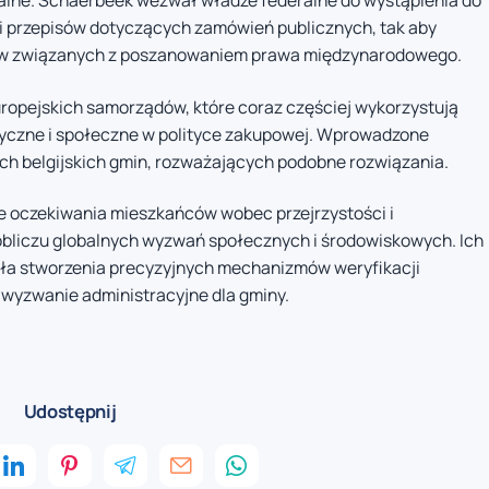
kalne. Schaerbeek wezwał władze federalne do wystąpienia do
ji przepisów dotyczących zamówień publicznych, tak aby
riów związanych z poszanowaniem prawa międzynarodowego.
uropejskich samorządów, które coraz częściej wykorzystują
yczne i społeczne w polityce zakupowej. Wprowadzone
ych belgijskich gmin, rozważających podobne rozwiązania.
e oczekiwania mieszkańców wobec przejrzystości i
 obliczu globalnych wyzwań społecznych i środowiskowych. Ich
ała stworzenia precyzyjnych mechanizmów weryfikacji
wyzwanie administracyjne dla gminy.
Udostępnij