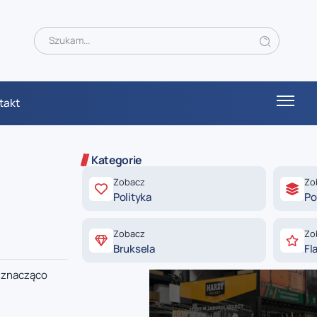
takt
Kategorie
Zobacz
Zo
Polityka
Po
–
Zobacz
Zo
Bruksela
Fl
e znacząco