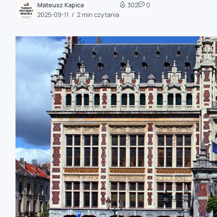
Mateusz Kapica
302
0
zaobserwuj nas
2025-09-11
2 min czytania
zaobserwuj nas
zaobserwuj nas
zaobserwuj nas