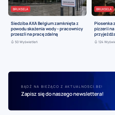
BRUKSELA
BRUKSELA
Siedziba AXA Belgium zamknięta z
Piosenka z
powodu skażenia wody – pracownicy
pizzerii na
przeszli na pracę zdalną
przyjeżdża
50 Wyświetleń
124 Wyświ
BĄDŹ NA BIEŻĄCO Z AKTUALNOSCI.BE!
Zapisz się do naszego newslettera!