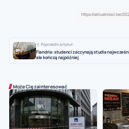
Poprzedni artykuł
Flandria: studenci zaczynają studia najwcześni
ale kończą najpóźniej
Może Cię zainteresować