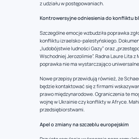
z udziału w postępowaniach.
Kontrowersyjne odniesienia do konfliktu 
Szczególne emocje wzbudziła poprawka zgło
konfliktu izraelsko-palestyńskiego. Dokume
„ludobójstwie ludności Gazy” oraz „przestę
Wschodniej Jerozolimie”. Radna Laure Lita z
poprawka nie ma wystarczająco uniwersalne
Nowe przepisy przewidują również, że Scha
będzie kontaktować się z firmami wskazywa
prawo międzynarodowe. Ograniczenia te mog
wojnę w Ukrainie czy konflikty w Afryce. Mah
przedsiębiorstwami.
Apel o zmiany na szczeblu europejskim