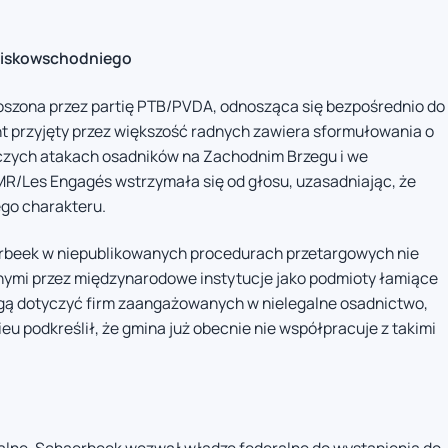
bliskowschodniego
szona przez partię PTB/PVDA, odnosząca się bezpośrednio do
nt przyjęty przez większość radnych zawiera sformułowania o
pczych atakach osadników na Zachodnim Brzegu i we
 MR/Les Engagés wstrzymała się od głosu, uzasadniając, że
go charakteru.
erbeek w niepublikowanych procedurach przetargowych nie
nymi przez międzynarodowe instytucje jako podmioty łamiące
ą dotyczyć firm zaangażowanych w nielegalne osadnictwo,
ieu podkreślił, że gmina już obecnie nie współpracuje z takimi