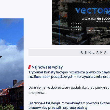
R E K L A M A
Najnowsze wpisy
Trybunał Konstytucyjny rozszerza prawo do błęd
rozliczeniach podatkowych – korzystna zmiana d
Domniemanie dobrej wiary podatnika przy pierwszy
przepisów...
Siedziba AXA Belgium zamknięta z powodu skaże
pracownicy przeszli na pracę zdalną