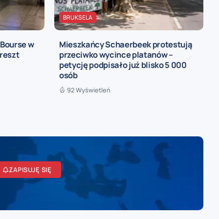
BRUKSELA
 Bourse w
Mieszkańcy Schaerbeek protestują
areszt
przeciwko wycince platanów –
petycję podpisało już blisko 5 000
osób
92 Wyświetleń
ZAPISUJĘ SIĘ