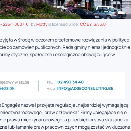
 - 2264-0007-0
" by
M0tty
is licensed under
CC BY-SA 3.0
rzyjęła w środę wieczorem przełomowe rozwiązania w polityce
cie do zamówień publicznych. Rada gminy niemal jednogłośnie
ormy etyczne, społeczne i ekologiczne obowiązujące w
es Engagés nazwał przyjęte regulacje „najbardziej wymagającą
 międzynarodowego i praw człowieka”. Firmy ubiegające się o
nie prawa międzynarodowego, a przedsiębiorstwa skazane za
czne lub łamanie praw pracowniczych mogą zostać wykluczone