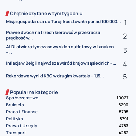
Chętnie czytane w tym tygodniu
Misja gospodarcza do Turcji kosztowała ponad 100 000...
Prawie dwóch na trzech kierowców przekracza
prędkość w...
ALDI otwiera tymczasowy sklep outletowy w Lanaken
–...
Inflacja w Belgii najwyższa wśród krajów sąsiednich –...
Rekordowe wyniki KBC w drugim kwartale – 1,15...
Popularne kategorie
Społeczeństwo
10027
Bruksela
6290
Praca i Finanse
5795
Polityka
5791
Prawo i Urzędy
4783
Transport
4262