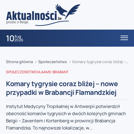
10
Aug
2026
Strona główna
Społeczeństwo
Komary tygrysie coraz bliżej – nowe przypadki w Brabancji Flamandzkiej
/
/
SPOŁECZEŃSTWO
VLAAMS-BRABANT
Komary tygrysie coraz bliżej – nowe
przypadki w Brabancji Flamandzkiej
Instytut Medycyny Tropikalnej w Antwerpii potwierdził
obecność komarów tygrysich w dwóch kolejnych gminach
Belgii – Zaventem i Kortenberg w prowincji Brabancja
Flamandzka. To najnowsze lokalizacje, w...