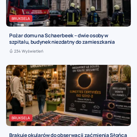
BRUKSELA
Pożar domu na Schaerbeek – dwie osoby w
szpitalu, budynek niezdatny do zamieszkania
234 Wyświetleń
BRUKSELA
Brakuje okularów do obserwacji zaćmienia Słońca