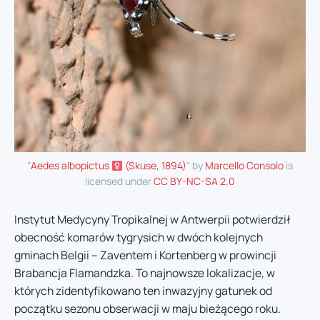
"
Aedes albopictus
(Skuse, 1894)
" by
Marcello Consolo
is
licensed under
CC BY-NC-SA 2.0
Instytut Medycyny Tropikalnej w Antwerpii potwierdził
obecność komarów tygrysich w dwóch kolejnych
gminach Belgii – Zaventem i Kortenberg w prowincji
Brabancja Flamandzka. To najnowsze lokalizacje, w
których zidentyfikowano ten inwazyjny gatunek od
początku sezonu obserwacji w maju bieżącego roku.