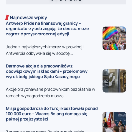
Najnowsze wpisy
Antwerp Pride na finansowej granicy –
organizatorzy ostrzegają, że deszcz może
zagrozić przyszłorocznej edycji
Jedna z największych imprez w prowincji
Antwerpia odbywała się w sobotę...
Darmowe akcje dla pracowników z
obowiązkowymi składkami – przełomowy
wyrok belgijskiego Sądu Kasacyjnego
Akcje przyznawane pracownikom bezpłatnie w
ramach wynagrodzenia muszą...
Misja gospodarcza do Turcji kosztowała ponad
100 000 euro – Vlaams Belang domaga się
pełnej przejrzystości
Zorganizowana przez Belgię w maju misja