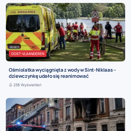
OOST-VLAANDEREN
Ośmiolatka wyciągnięta z wody w Sint-Niklaas –
dziewczynkę udało się reanimować
238 Wyświetleń