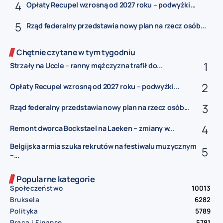
Opłaty Recupel wzrosną od 2027 roku – podwyżki...
Rząd federalny przedstawia nowy plan na rzecz osób...
Chętnie czytane w tym tygodniu
Strzały na Uccle – ranny mężczyzna trafił do...
Opłaty Recupel wzrosną od 2027 roku – podwyżki...
Rząd federalny przedstawia nowy plan na rzecz osób...
Remont dworca Bockstael na Laeken – zmiany w...
Belgijska armia szuka rekrutów na festiwalu muzycznym
–...
Popularne kategorie
Społeczeństwo
10013
Bruksela
6282
Polityka
5789
Praca i Finanse
5781