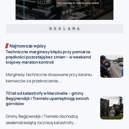
R E K L A M A
Najnowsze wpisy
Techniczne marginesy błędu przy pomiarze
prędkości pozostają bez zmian – w weekend
krajowy maraton kontroli
Marginesy techniczne stosowane przy karaniu
kierowców za przekroczenie...
70 lat od katastrofy w Marcinelle – gminy
Begijnendijk i Tremelo upamiętniają swoich
górników
Gminy Begijnendijk i Tremelo obchodzą
siedemdziesiątą rocznicę katastrofy...