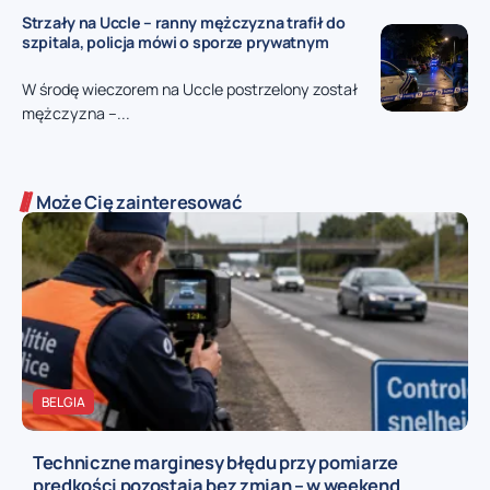
Strzały na Uccle – ranny mężczyzna trafił do
szpitala, policja mówi o sporze prywatnym
W środę wieczorem na Uccle postrzelony został
mężczyzna –...
Może Cię zainteresować
BELGIA
Techniczne marginesy błędu przy pomiarze
prędkości pozostają bez zmian – w weekend