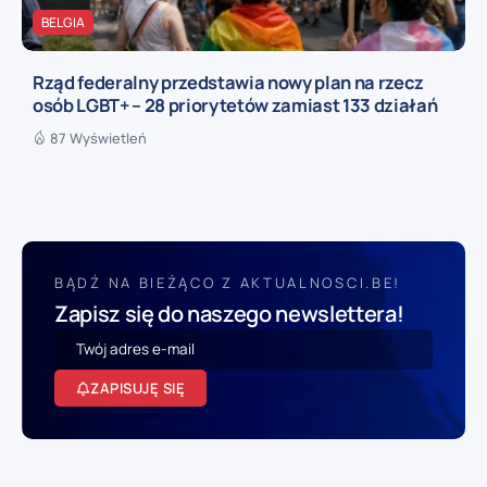
BELGIA
Rząd federalny przedstawia nowy plan na rzecz
osób LGBT+ – 28 priorytetów zamiast 133 działań
87 Wyświetleń
BĄDŹ NA BIEŻĄCO Z AKTUALNOSCI.BE!
Zapisz się do naszego newslettera!
ZAPISUJĘ SIĘ