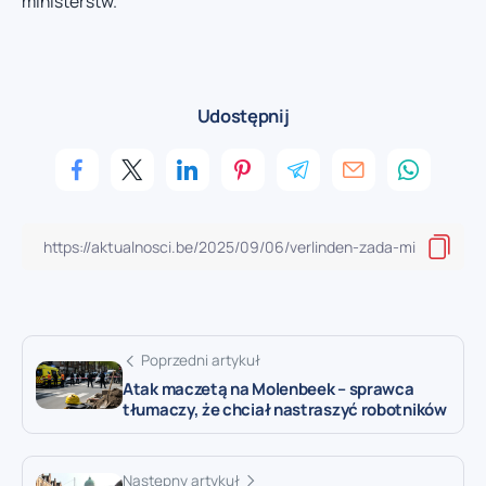
ministerstw.
Udostępnij
Poprzedni artykuł
Atak maczetą na Molenbeek – sprawca
tłumaczy, że chciał nastraszyć robotników
Następny artykuł