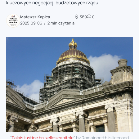
kluczowych negocjacji budżetowych rządu...
Mateusz Kapica
369
0
2025-09-06
2 min czytania
"
Palais justice bruxelles capitole
" by Romainberth is licensed