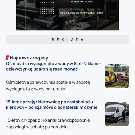
R E K L A M A
Najnowsze wpisy
Ośmiolatka wyciągnięta z wody w Sint-Niklaas –
dziewczynkę udało się reanimować
Ośmioletnia dziewczynka została w sobotę
wyciągnięta z wody na terenie...
15-latek przejął kierownicę po zasłabnięciu
kierowcy – policja mówi o bohaterskim czynie
15-letni chłopak z Holandii prawdopodobnie
zapobiegł w sobotę po południu...