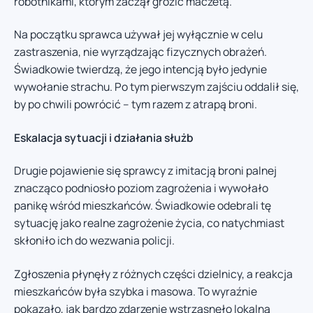
robotnikami, którym zaczął grozić maczetą.
Na początku sprawca używał jej wyłącznie w celu
zastraszenia, nie wyrządzając fizycznych obrażeń.
Świadkowie twierdzą, że jego intencją było jedynie
wywołanie strachu. Po tym pierwszym zajściu oddalił się,
by po chwili powrócić – tym razem z atrapą broni.
Eskalacja sytuacji i działania służb
Drugie pojawienie się sprawcy z imitacją broni palnej
znacząco podniosło poziom zagrożenia i wywołało
panikę wśród mieszkańców. Świadkowie odebrali tę
sytuację jako realne zagrożenie życia, co natychmiast
skłoniło ich do wezwania policji.
Zgłoszenia płynęły z różnych części dzielnicy, a reakcja
mieszkańców była szybka i masowa. To wyraźnie
pokazało, jak bardzo zdarzenie wstrząsnęło lokalną