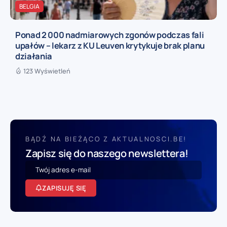
BELGIA
Ponad 2 000 nadmiarowych zgonów podczas fali
upałów – lekarz z KU Leuven krytykuje brak planu
działania
123 Wyświetleń
BĄDŹ NA BIEŻĄCO Z AKTUALNOSCI.BE!
Zapisz się do naszego newslettera!
ZAPISUJĘ SIĘ