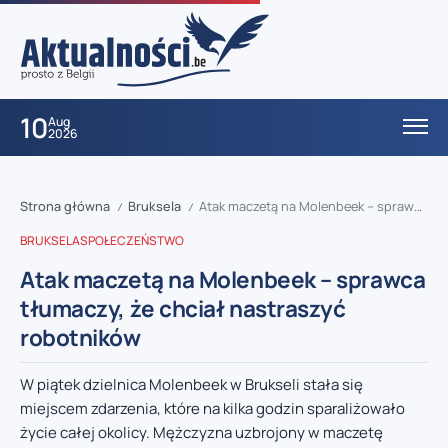
10
Aug
2026
Strona główna
Bruksela
Atak maczetą na Molenbeek – sprawca tłumaczy, że chciał nastraszyć robotników
/
/
BRUKSELA
SPOŁECZEŃSTWO
Atak maczetą na Molenbeek – sprawca
tłumaczy, że chciał nastraszyć
robotników
W piątek dzielnica Molenbeek w Brukseli stała się
miejscem zdarzenia, które na kilka godzin sparaliżowało
życie całej okolicy. Mężczyzna uzbrojony w maczetę