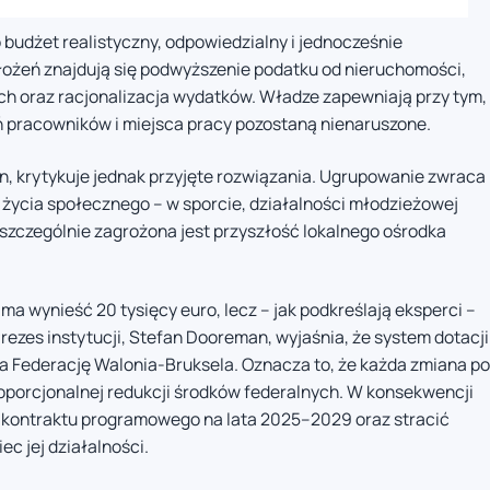
budżet realistyczny, odpowiedzialny i jednocześnie
ożeń znajdują się podwyższenie podatku od nieruchomości,
ch oraz racjonalizacja wydatków. Władze zapewniają przy tym,
ń pracowników i miejsca pracy pozostaną nienaruszone.
, krytykuje jednak przyjęte rozwiązania. Ugrupowanie zwraca
 życia społecznego – w sporcie, działalności młodzieżowej
i szczególnie zagrożona jest przyszłość lokalnego ośrodka
a wynieść 20 tysięcy euro, lecz – jak podkreślają eksperci –
ezes instytucji, Stefan Dooreman, wyjaśnia, że system dotacji
 a Federację Walonia-Bruksela. Oznacza to, że każda zmiana po
oporcjonalnej redukcji środków federalnych. W konsekwencji
ji kontraktu programowego na lata 2025–2029 oraz stracić
c jej działalności.