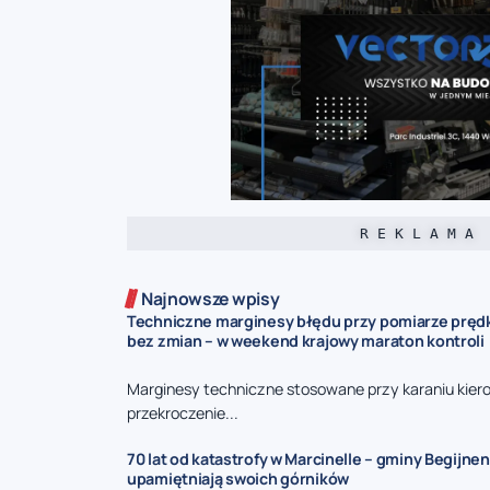
R E K L A M A
Najnowsze wpisy
Techniczne marginesy błędu przy pomiarze prędk
bez zmian – w weekend krajowy maraton kontroli
Marginesy techniczne stosowane przy karaniu kie
przekroczenie...
70 lat od katastrofy w Marcinelle – gminy Begijnen
upamiętniają swoich górników