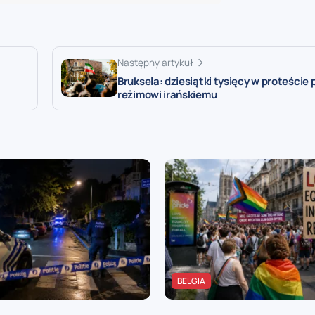
Następny artykuł
Bruksela: dziesiątki tysięcy w proteście
reżimowi irańskiemu
BELGIA