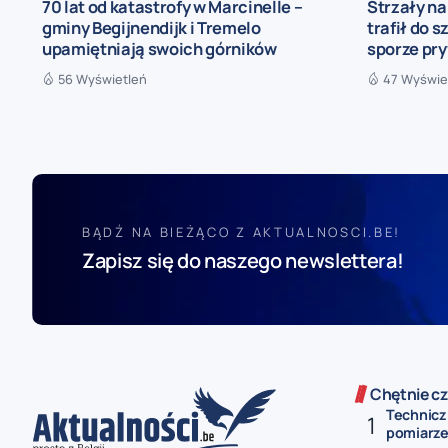
70 lat od katastrofy w Marcinelle –
Strzały n
gminy Begijnendijk i Tremelo
trafił do s
upamiętniają swoich górników
sporze pr
56 Wyświetleń
47 Wyświe
BĄDŹ NA BIEŻĄCO Z AKTUALNOSCI.BE!
Zapisz się do naszego newslettera!
Chętnie cz
Technicz
pomiarze 