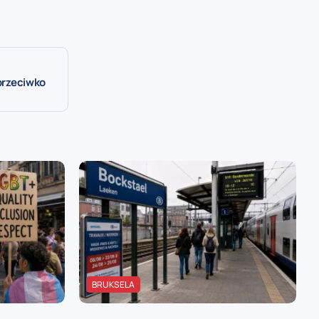
 przeciwko
BRUKSELA