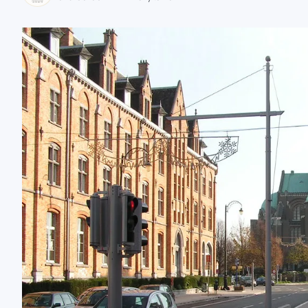
zaobserwuj nas
zaobserwuj nas
zaobserwuj nas
zaobserwuj nas