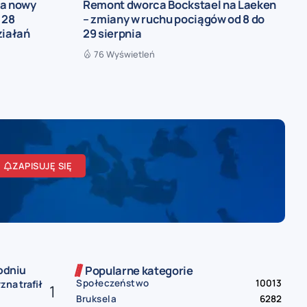
ia nowy
Remont dworca Bockstael na Laeken
 28
– zmiany w ruchu pociągów od 8 do
ziałań
29 sierpnia
76 Wyświetleń
ZAPISUJĘ SIĘ
odniu
Popularne kategorie
Społeczeństwo
10013
zna trafił
Bruksela
6282