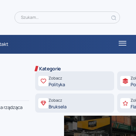
takt
Kategorie
Zobacz
Zo
Polityka
Po
Zobacz
Zo
Bruksela
Fl
ja rządząca