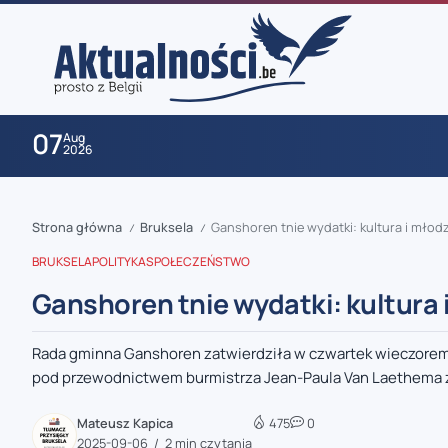
07
Aug
2026
Strona główna
Bruksela
Ganshoren tnie wydatki: kultura i młod
/
/
BRUKSELA
POLITYKA
SPOŁECZEŃSTWO
Ganshoren tnie wydatki: kultura 
Rada gminna Ganshoren zatwierdziła w czwartek wieczorem bu
zaobserwuj nas
pod przewodnictwem burmistrza Jean-Paula Van Laethema z
zaobserwuj nas
Mateusz Kapica
475
0
2025-09-06
2 min czytania