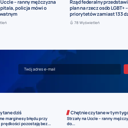
a Uccle – ranny mężczyzna
Rząd federalny przedstaw
zpitala, policja mówi o
plan na rzecz osób LGBT+ –
ywatnym
priorytetów zamiast 133 d
tleń
78 Wyświetleń
ytane dziś
Chętnie czytane w tym tyg
ne marginesy błędu przy
Strzały na Uccle – ranny mężczy
prędkości pozostają bez...
do...