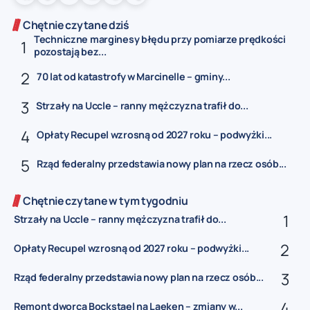
Chętnie czytane dziś
Techniczne marginesy błędu przy pomiarze prędkości
pozostają bez...
70 lat od katastrofy w Marcinelle – gminy...
Strzały na Uccle – ranny mężczyzna trafił do...
Opłaty Recupel wzrosną od 2027 roku – podwyżki...
Rząd federalny przedstawia nowy plan na rzecz osób...
Chętnie czytane w tym tygodniu
Strzały na Uccle – ranny mężczyzna trafił do...
Opłaty Recupel wzrosną od 2027 roku – podwyżki...
Rząd federalny przedstawia nowy plan na rzecz osób...
Remont dworca Bockstael na Laeken – zmiany w...