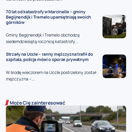
70 lat od katastrofy w Marcinelle – gminy
Begijnendijk i Tremelo upamiętniają swoich
górników
Gminy Begijnendijk i Tremelo obchodzą
siedemdziesiątą rocznicę katastrofy...
Strzały na Uccle – ranny mężczyzna trafił do
szpitala, policja mówi o sporze prywatnym
W środę wieczorem na Uccle postrzelony został
mężczyzna –...
Może Cię zainteresować