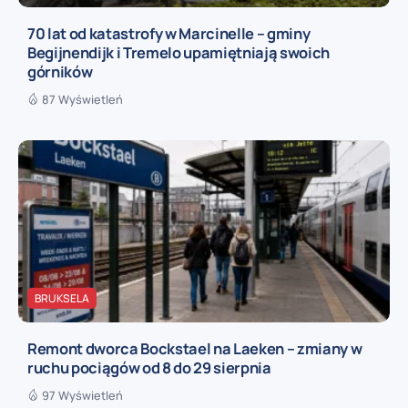
70 lat od katastrofy w Marcinelle – gminy
Begijnendijk i Tremelo upamiętniają swoich
górników
87 Wyświetleń
BRUKSELA
Remont dworca Bockstael na Laeken – zmiany w
ruchu pociągów od 8 do 29 sierpnia
97 Wyświetleń