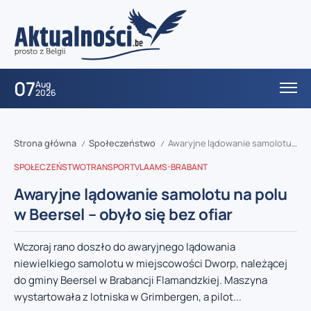
07
Aug
2026
Strona główna
Społeczeństwo
Awaryjne lądowanie samolotu na polu w Beersel – obyło się bez ofiar
/
/
SPOŁECZEŃSTWO
TRANSPORT
VLAAMS-BRABANT
Awaryjne lądowanie samolotu na polu
w Beersel – obyło się bez ofiar
Wczoraj rano doszło do awaryjnego lądowania
niewielkiego samolotu w miejscowości Dworp, należącej
do gminy Beersel w Brabancji Flamandzkiej. Maszyna
wystartowała z lotniska w Grimbergen, a pilot...