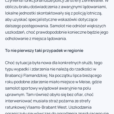
czynienia funkcjonariusze policji ze strefy Zennevallei. W
obliczu braku doświadczenia z awaryjnymi lądowaniami,
lokalne jednostki skontaktowały się z policją lotniczą,
aby uzyskać specjalistyczne wskazówki dotyczące
dalszego postępowania. Samolot nie odniósł większych
uszkodzeń, choć prawdopodobnie konieczne będzie jego
odholowanie z miejsca lądowania.
To nie pierwszy taki przypadek w regionie
Choć sytuacja była nowa dla konkretnych służb, tego
typu wypadki i zdarzenia nie należą do rzadkości w
Brabancji Flamandzkiej. Na początku lipca bieżącego
roku podobne zdarzenie miało miejsce w Meise, gdzie
samolot sportowy wylądował awaryjnie na polu
uprawnym. Tam również obyło się bez ofiar, choć
interweniować musiała straż pożarna ze strefy
ratunkowej Vlaams-Brabant West. Uszkodzenia
ograniczyły się wówczas do ogrodzenia znajdującego się