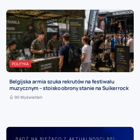
POLITYKA
Belgijska armia szuka rekrutów na festiwalu
muzycznym – stoisko obrony stanie na Suikerrock
90 Wyświetleń
BĄDŹ NA BIEŻĄCO Z AKTUALNOSCI.BE!