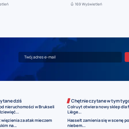
etleń
169 Wyświetleń
ytane dziś
Chętnie czytane w tym tyg
od nieruchomości w Brukseli
Colruyt otwiera nowy sklep dla 
dziewięć...
Liège...
t więzienia za atak mieczem
Hasselt zamienia się w scenę p
kim na...
niebem...