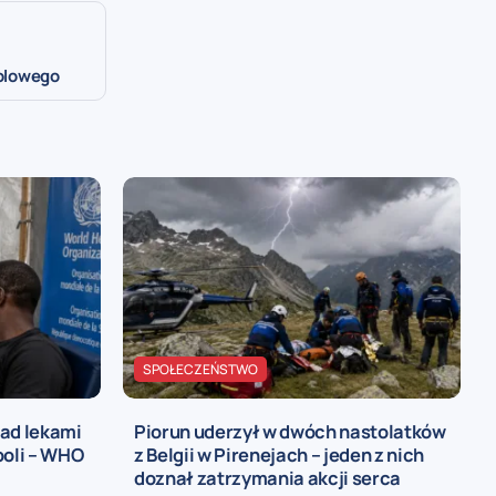
i
olowego
SPOŁECZEŃSTWO
nad lekami
Piorun uderzył w dwóch nastolatków
boli – WHO
z Belgii w Pirenejach – jeden z nich
doznał zatrzymania akcji serca