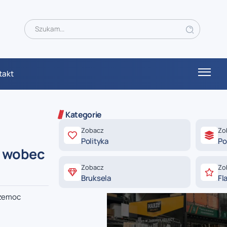
takt
Kategorie
Zobacz
Zo
Polityka
Po
ą wobec
Zobacz
Zo
Bruksela
Fl
rzemoc