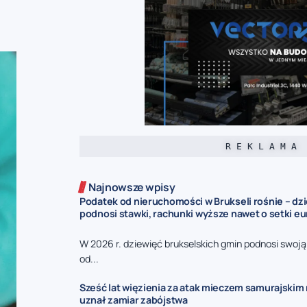
R E K L A M A
Najnowsze wpisy
Podatek od nieruchomości w Brukseli rośnie – dz
podnosi stawki, rachunki wyższe nawet o setki eu
W 2026 r. dziewięć brukselskich gmin podnosi swoj
od...
Sześć lat więzienia za atak mieczem samurajskim n
uznał zamiar zabójstwa