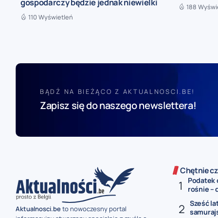
gospodarczy będzie jednak niewielki
188 Wyświ
110 Wyświetleń
BĄDŹ NA BIEŻĄCO Z AKTUALNOSCI.BE!
Zapisz się do naszego newslettera!
Chętnie cz
Podatek 
rośnie – 
Sześć la
Aktualnosci.be
to nowoczesny portal
samurajs