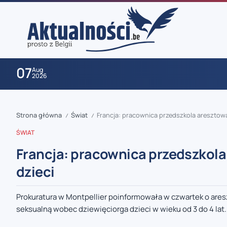
07
Aug
2026
Strona główna
Świat
Francja: pracownica przedszkola aresztow
/
/
ŚWIAT
Francja: pracownica przedszkol
dzieci
zaobserwuj nas
Prokuratura w Montpellier poinformowała w czwartek o are
seksualną wobec dziewięciorga dzieci w wieku od 3 do 4 lat. 
zaobserwuj nas