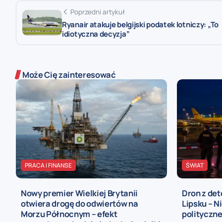
Poprzedni artykuł
Ryanair atakuje belgijski podatek lotniczy: „To
idiotyczna decyzja”
Może Cię zainteresować
PRACA I FINANSE
ŚWIAT
Nowy premier Wielkiej Brytanii
Dron z det
otwiera drogę do odwiertów na
Lipsku – N
Morzu Północnym – efekt
polityczn