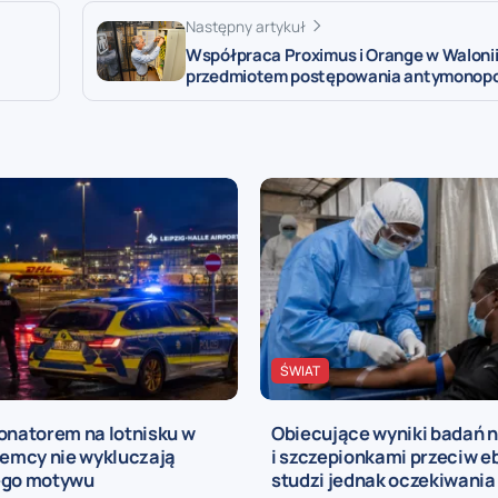
Następny artykuł
Współpraca Proximus i Orange w Waloni
przedmiotem postępowania antymonop
ŚWIAT
onatorem na lotnisku w
Obiecujące wyniki badań 
iemcy nie wykluczają
i szczepionkami przeciw e
ego motywu
studzi jednak oczekiwania