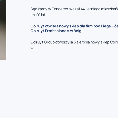
Sąd karny w Tongeren skazał 44-letniego mieszkań
sześć lat...
Colruyt otwiera nowy sklep dla firm pod Liège – 
Colruyt Professionals w Belgii
Colruyt Group otworzyła 5 sierpnia nowy sklep Colr
w...