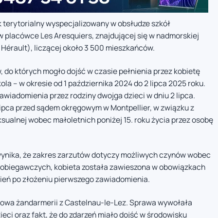
 terytorialny wyspecjalizowany w obsłudze szkół
w placówce Les Aresquiers, znajdującej się w nadmorskiej
Hérault), liczącej około 3 500 mieszkańców.
 do których mogło dojść w czasie pełnienia przez kobietę
a – w okresie od 1 października 2024 do 2 lipca 2025 roku.
wiadomienia przez rodziny dwojga dzieci w dniu 2 lipca.
ipca przed sądem okręgowym w Montpellier, w związku z
ualnej wobec małoletnich poniżej 15. roku życia przez osobę
wynika, że zakres zarzutów dotyczy możliwych czynów wobec
pobiegawczych, kobieta została zawieszona w obowiązkach
zień po złożeniu pierwszego zawiadomienia.
owa żandarmerii z Castelnau-le-Lez. Sprawa wywołała
eci oraz fakt, że do zdarzeń miało dojść w środowisku