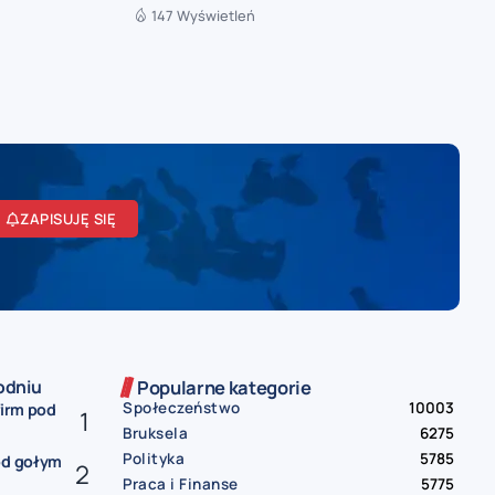
147 Wyświetleń
ZAPISUJĘ SIĘ
odniu
Popularne kategorie
Społeczeństwo
10003
firm pod
Bruksela
6275
Polityka
5785
od gołym
Praca i Finanse
5775