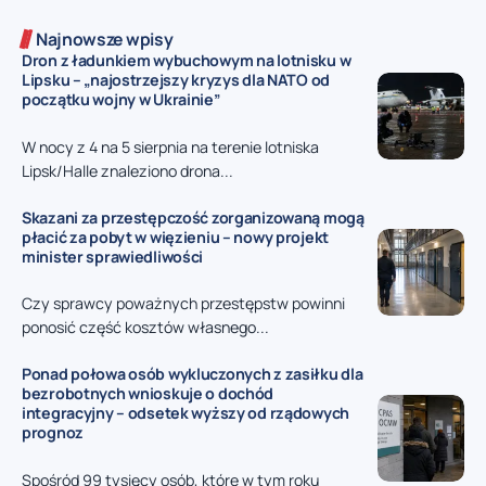
Najnowsze wpisy
Dron z ładunkiem wybuchowym na lotnisku w
Lipsku – „najostrzejszy kryzys dla NATO od
początku wojny w Ukrainie”
W nocy z 4 na 5 sierpnia na terenie lotniska
Lipsk/Halle znaleziono drona...
Skazani za przestępczość zorganizowaną mogą
płacić za pobyt w więzieniu – nowy projekt
minister sprawiedliwości
Czy sprawcy poważnych przestępstw powinni
ponosić część kosztów własnego...
Ponad połowa osób wykluczonych z zasiłku dla
bezrobotnych wnioskuje o dochód
integracyjny – odsetek wyższy od rządowych
prognoz
Spośród 99 tysięcy osób, które w tym roku