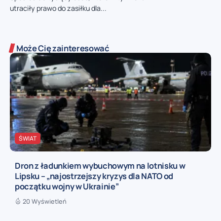
utraciły prawo do zasiłku dla...
Może Cię zainteresować
ŚWIAT
Dron z ładunkiem wybuchowym na lotnisku w
Lipsku – „najostrzejszy kryzys dla NATO od
początku wojny w Ukrainie”
20 Wyświetleń