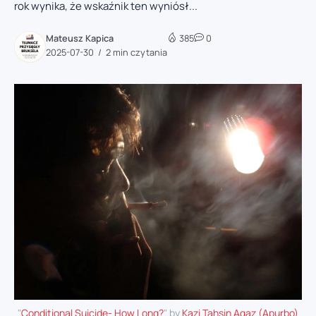
rok wynika, że wskaźnik ten wyniósł...
Mateusz Kapica
385
0
2025-07-30
2 min czytania
"
Conditional Suicide- How Long?
" by
Kazi Tahsin Agaz (Apurbo)