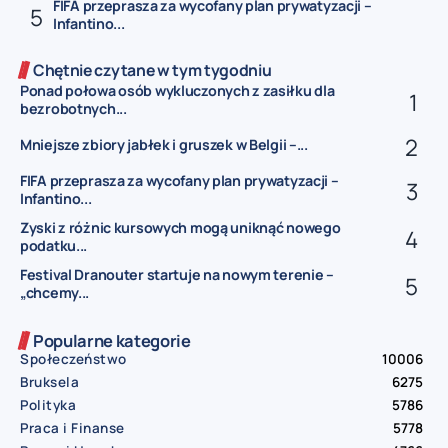
FIFA przeprasza za wycofany plan prywatyzacji –
Infantino...
Chętnie czytane w tym tygodniu
Ponad połowa osób wykluczonych z zasiłku dla
bezrobotnych...
Mniejsze zbiory jabłek i gruszek w Belgii –...
FIFA przeprasza za wycofany plan prywatyzacji –
Infantino...
Zyski z różnic kursowych mogą uniknąć nowego
podatku...
Festival Dranouter startuje na nowym terenie –
„chcemy...
Popularne kategorie
Społeczeństwo
10006
Bruksela
6275
Polityka
5786
Praca i Finanse
5778