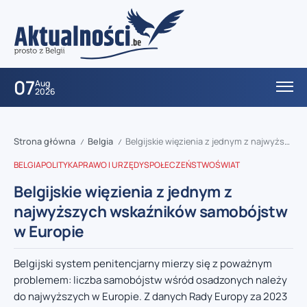
07
Aug
2026
Strona główna
Belgia
Belgijskie więzienia z jednym z najwyższych wskaźników samobójstw w Europie
/
/
BELGIA
POLITYKA
PRAWO I URZĘDY
SPOŁECZEŃSTWO
ŚWIAT
Belgijskie więzienia z jednym z
najwyższych wskaźników samobójstw
w Europie
Belgijski system penitencjarny mierzy się z poważnym
problemem: liczba samobójstw wśród osadzonych należy
do najwyższych w Europie. Z danych Rady Europy za 2023