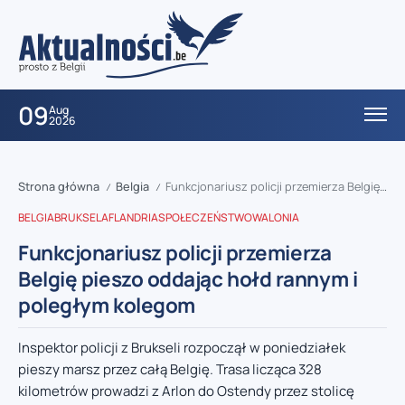
09
Aug
2026
Strona główna
Belgia
Funkcjonariusz policji przemierza Belgię pieszo oddając hołd rannym i poległym kolegom
/
/
BELGIA
BRUKSELA
FLANDRIA
SPOŁECZEŃSTWO
WALONIA
Funkcjonariusz policji przemierza
Belgię pieszo oddając hołd rannym i
poległym kolegom
Inspektor policji z Brukseli rozpoczął w poniedziałek
pieszy marsz przez całą Belgię. Trasa licząca 328
kilometrów prowadzi z Arlon do Ostendy przez stolicę