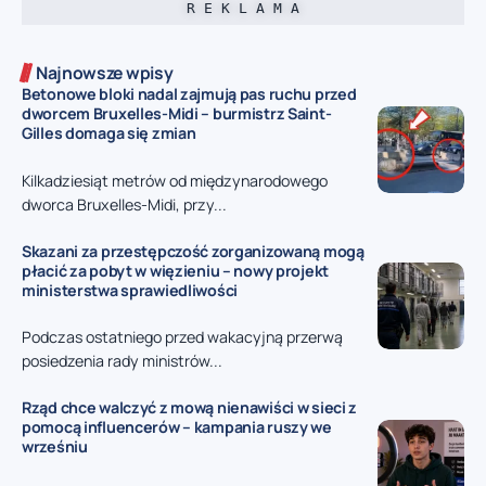
R E K L A M A
Najnowsze wpisy
Betonowe bloki nadal zajmują pas ruchu przed
dworcem Bruxelles-Midi – burmistrz Saint-
Gilles domaga się zmian
Kilkadziesiąt metrów od międzynarodowego
dworca Bruxelles-Midi, przy...
Skazani za przestępczość zorganizowaną mogą
płacić za pobyt w więzieniu – nowy projekt
ministerstwa sprawiedliwości
Podczas ostatniego przed wakacyjną przerwą
posiedzenia rady ministrów...
Rząd chce walczyć z mową nienawiści w sieci z
pomocą influencerów – kampania ruszy we
wrześniu