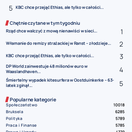
KBC chce przejąć Ethias, ale tylko w całości...
Chętnie czytane w tym tygodniu
Rząd chce walczyć z mową nienawiści w sieci...
Włamanie do remizy strażackiej w Ranst – złodzieje...
KBC chce przejąć Ethias, ale tylko w całości...
DP World zainwestuje 48 milionów euro w
Waaslandhaven...
Śmiertelny wypadek kitesurfera w Oostduinkerke – 63-
latek zginął...
Popularne kategorie
Społeczeństwo
10018
Bruksela
6285
Polityka
5789
Praca i Finanse
5785
Prawo i Urzędy
4779