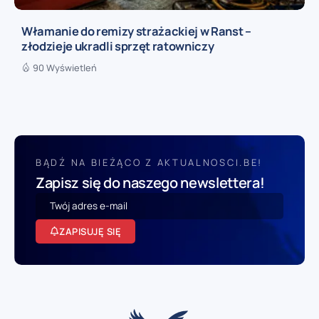
Włamanie do remizy strażackiej w Ranst –
złodzieje ukradli sprzęt ratowniczy
90 Wyświetleń
BĄDŹ NA BIEŻĄCO Z AKTUALNOSCI.BE!
Zapisz się do naszego newslettera!
ZAPISUJĘ SIĘ