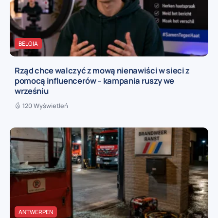
BELGIA
Rząd chce walczyć z mową nienawiści w sieci z
pomocą influencerów – kampania ruszy we
wrześniu
120 Wyświetleń
ANTWERPEN