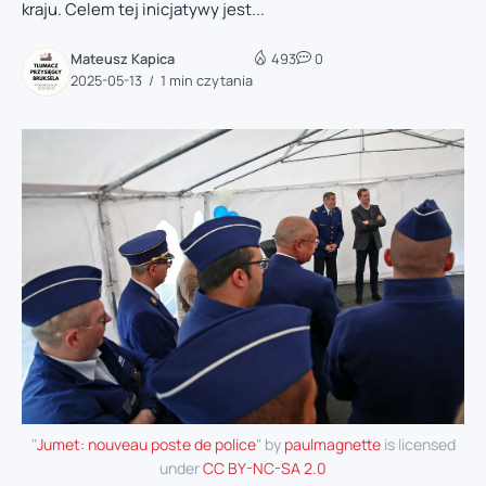
kraju. Celem tej inicjatywy jest...
Mateusz Kapica
493
0
2025-05-13
1 min czytania
"
Jumet: nouveau poste de police
" by
paulmagnette
is licensed
under
CC BY-NC-SA 2.0