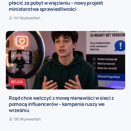
płacić za pobyt w więzieniu – nowy projekt
ministerstwa sprawiedliwości
141 Wyświetleń
BELGIA
Rząd chce walczyć z mową nienawiści w sieci z
pomocą influencerów – kampania ruszy we
wrześniu
135 Wyświetleń