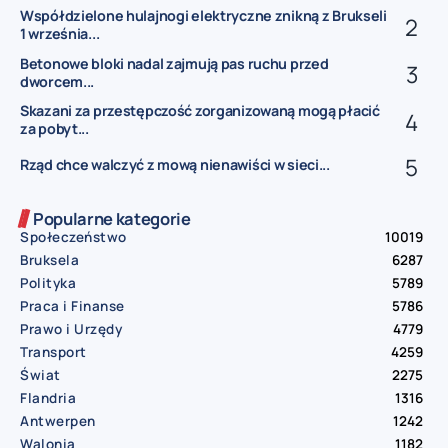
Współdzielone hulajnogi elektryczne znikną z Brukseli
1 września...
Betonowe bloki nadal zajmują pas ruchu przed
dworcem...
Skazani za przestępczość zorganizowaną mogą płacić
za pobyt...
Rząd chce walczyć z mową nienawiści w sieci...
Popularne kategorie
Społeczeństwo
10019
Bruksela
6287
Polityka
5789
Praca i Finanse
5786
Prawo i Urzędy
4779
Transport
4259
Świat
2275
Flandria
1316
Antwerpen
1242
Walonia
1182