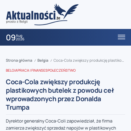
09
Aug
2026
Strona główna
Belgia
Coca-Cola zwiększy produkcję plastikowych butelek z powodu ceł wprowadzonych przez Donalda Trumpa
/
/
BELGIA
PRACA I FINANSE
SPOŁECZEŃSTWO
Coca-Cola zwiększy produkcję
plastikowych butelek z powodu ceł
wprowadzonych przez Donalda
Trumpa
Dyrektor generalny Coca-Coli zapowiedział, że firma
zamierza zwiększyć sprzedaż napojów w plastikowych