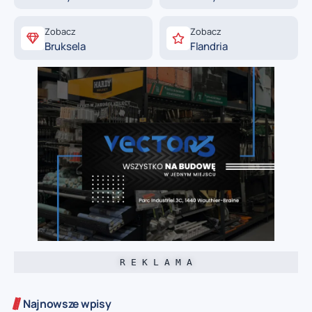
Zobacz
Zobacz
Bruksela
Flandria
R E K L A M A
Najnowsze wpisy