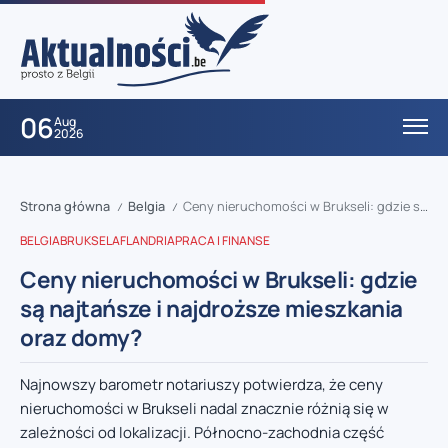
06
Aug
2026
Strona główna
Belgia
Ceny nieruchomości w Brukseli: gdzie są najtańsze i najdroższe mieszkania oraz domy?
/
/
BELGIA
BRUKSELA
FLANDRIA
PRACA I FINANSE
Ceny nieruchomości w Brukseli: gdzie
są najtańsze i najdroższe mieszkania
oraz domy?
Najnowszy barometr notariuszy potwierdza, że ceny
nieruchomości w Brukseli nadal znacznie różnią się w
zależności od lokalizacji. Północno-zachodnia część