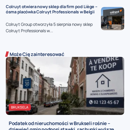
Colruyt otwiera nowy sklep dla firm pod Liège –
ósma placówka Colruyt Professionals w Belgii
Colruyt Group otworzyła 5 sierpnia nowy sklep
Colruyt Professionals w...
Może Cię zainteresować
BRUKSELA
Podatek od nieruchomości w Brukseli rośnie –
dziewięć gmin podnosi stawki, rachunki wyższe