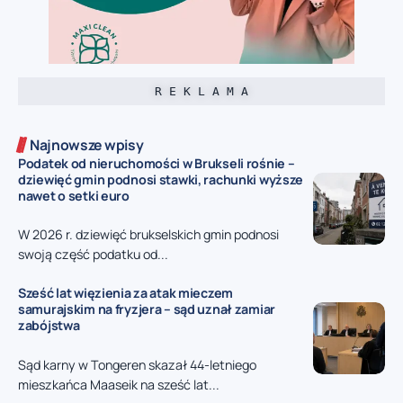
R E K L A M A
Najnowsze wpisy
Podatek od nieruchomości w Brukseli rośnie –
dziewięć gmin podnosi stawki, rachunki wyższe
nawet o setki euro
W 2026 r. dziewięć brukselskich gmin podnosi
swoją część podatku od...
Sześć lat więzienia za atak mieczem
samurajskim na fryzjera – sąd uznał zamiar
zabójstwa
Sąd karny w Tongeren skazał 44-letniego
mieszkańca Maaseik na sześć lat...