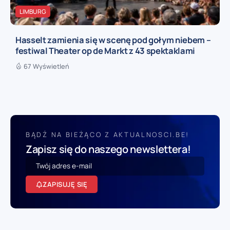
LIMBURG
Hasselt zamienia się w scenę pod gołym niebem –
festiwal Theater op de Markt z 43 spektaklami
67 Wyświetleń
BĄDŹ NA BIEŻĄCO Z AKTUALNOSCI.BE!
Zapisz się do naszego newslettera!
ZAPISUJĘ SIĘ