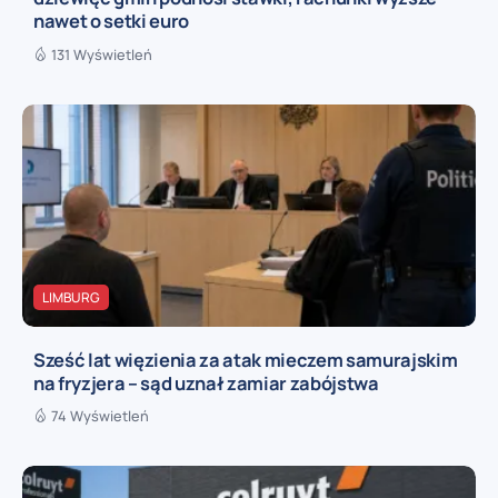
nawet o setki euro
131 Wyświetleń
LIMBURG
Sześć lat więzienia za atak mieczem samurajskim
na fryzjera – sąd uznał zamiar zabójstwa
74 Wyświetleń