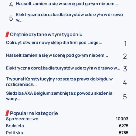
Hasselt zamienia się w scenę pod gołym niebem...
Elektryczna dorożka dla turystów uderzyła w drzewo
w...
Chętnie czytane w tym tygodniu
Colruyt otwiera nowy sklep dla firm pod Liège...
Hasselt zamienia się w scenę pod gołym niebem...
Elektryczna dorożka dla turystów uderzyła w drzewo w...
Trybunał Konstytucyjny rozszerza prawo do błędu w
rozliczeniach...
Siedziba AXA Belgium zamknięta z powodu skażenia
wody...
Popularne kategorie
Społeczeństwo
10003
Bruksela
6275
Polityka
5785