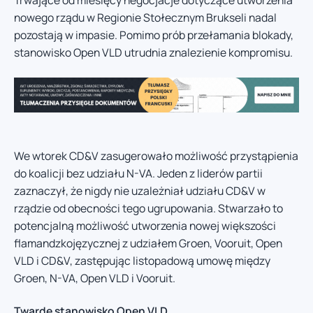
Trwające od miesięcy negocjacje dotyczące utworzenia
nowego rządu w Regionie Stołecznym Brukseli nadal
pozostają w impasie. Pomimo prób przełamania blokady,
stanowisko Open VLD utrudnia znalezienie kompromisu.
We wtorek CD&V zasugerowało możliwość przystąpienia
do koalicji bez udziału N-VA. Jeden z liderów partii
zaznaczył, że nigdy nie uzależniał udziału CD&V w
rządzie od obecności tego ugrupowania. Stwarzało to
potencjalną możliwość utworzenia nowej większości
flamandzkojęzycznej z udziałem Groen, Vooruit, Open
VLD i CD&V, zastępując listopadową umowę między
Groen, N-VA, Open VLD i Vooruit.
Twarde stanowisko Open VLD