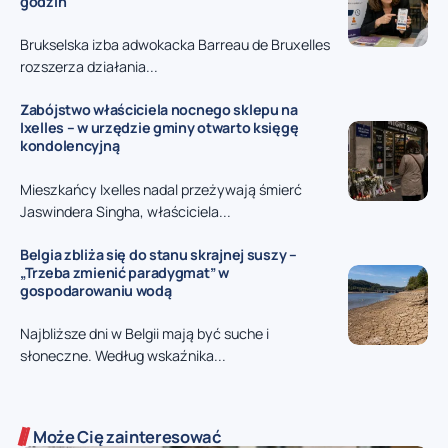
godzin
Brukselska izba adwokacka Barreau de Bruxelles
rozszerza działania...
Zabójstwo właściciela nocnego sklepu na
Ixelles – w urzędzie gminy otwarto księgę
kondolencyjną
Mieszkańcy Ixelles nadal przeżywają śmierć
Jaswindera Singha, właściciela...
Belgia zbliża się do stanu skrajnej suszy –
„Trzeba zmienić paradygmat” w
gospodarowaniu wodą
Najbliższe dni w Belgii mają być suche i
słoneczne. Według wskaźnika...
Może Cię zainteresować