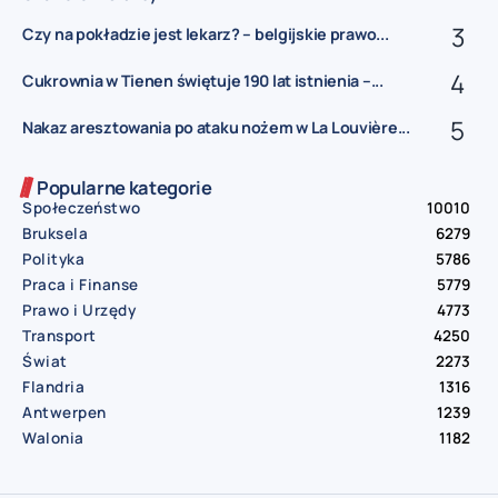
Czy na pokładzie jest lekarz? – belgijskie prawo...
Cukrownia w Tienen świętuje 190 lat istnienia –...
Nakaz aresztowania po ataku nożem w La Louvière...
Popularne kategorie
Społeczeństwo
10010
Bruksela
6279
Polityka
5786
Praca i Finanse
5779
Prawo i Urzędy
4773
Transport
4250
Świat
2273
Flandria
1316
Antwerpen
1239
Walonia
1182