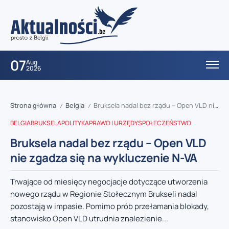
07
Aug
2026
Strona główna
Belgia
Bruksela nadal bez rządu – Open VLD nie zgadza się na wykluczenie N-VA
/
/
BELGIA
BRUKSELA
POLITYKA
PRAWO I URZĘDY
SPOŁECZEŃSTWO
Bruksela nadal bez rządu – Open VLD
nie zgadza się na wykluczenie N-VA
Trwające od miesięcy negocjacje dotyczące utworzenia
nowego rządu w Regionie Stołecznym Brukseli nadal
pozostają w impasie. Pomimo prób przełamania blokady,
stanowisko Open VLD utrudnia znalezienie...