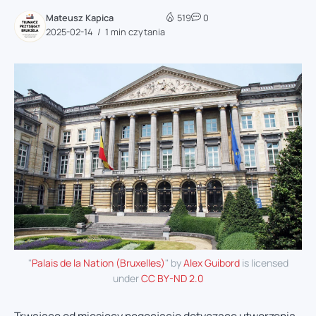
Mateusz Kapica
519
0
2025-02-14
1 min czytania
"
Palais de la Nation (Bruxelles)
" by
Alex Guibord
is licensed
under
CC BY-ND 2.0