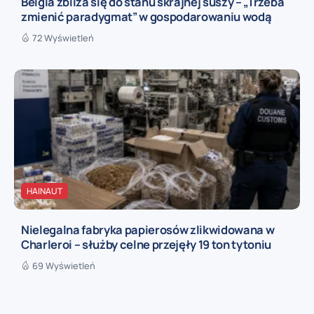
Belgia zbliża się do stanu skrajnej suszy – „Trzeba
zmienić paradygmat” w gospodarowaniu wodą
72 Wyświetleń
HAINAUT
Nielegalna fabryka papierosów zlikwidowana w
Charleroi – służby celne przejęły 19 ton tytoniu
69 Wyświetleń