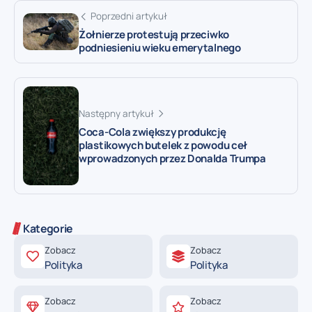
Poprzedni artykuł
Żołnierze protestują przeciwko
podniesieniu wieku emerytalnego
Następny artykuł
Coca-Cola zwiększy produkcję
plastikowych butelek z powodu ceł
wprowadzonych przez Donalda Trumpa
Kategorie
Zobacz
Zobacz
Polityka
Polityka
Zobacz
Zobacz