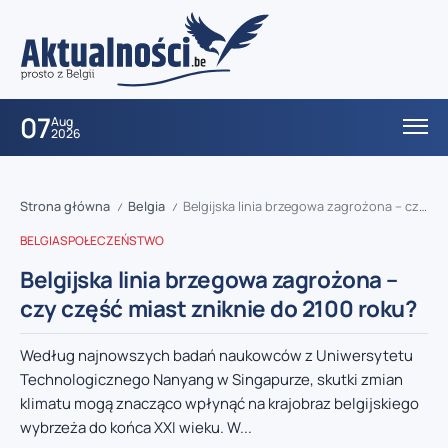
07
Aug
2026
Strona główna
Belgia
Belgijska linia brzegowa zagrożona – czy część miast zniknie do 2100 roku?
/
/
BELGIA
SPOŁECZEŃSTWO
Belgijska linia brzegowa zagrożona –
czy część miast zniknie do 2100 roku?
Według najnowszych badań naukowców z Uniwersytetu
Technologicznego Nanyang w Singapurze, skutki zmian
klimatu mogą znacząco wpłynąć na krajobraz belgijskiego
wybrzeża do końca XXI wieku. W...