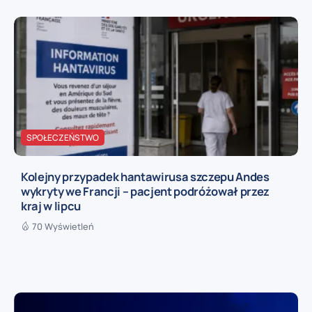
SPOŁECZEŃSTWO
Kolejny przypadek hantawirusa szczepu Andes
wykryty we Francji – pacjent podróżował przez
kraj w lipcu
70 Wyświetleń