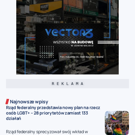
R E K L A M A
Najnowsze wpisy
Rząd federalny przedstawia nowy plan na rzecz
osób LGBT+ – 28 priorytetów zamiast 133
działań
Rząd federalny sprecyzował swój wkład w