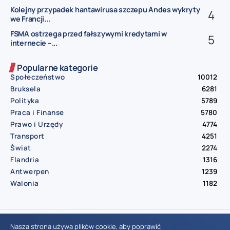
Kolejny przypadek hantawirusa szczepu Andes wykryty
we Francji...
FSMA ostrzega przed fałszywymi kredytami w
internecie –...
Popularne kategorie
Społeczeństwo
10012
Bruksela
6281
Polityka
5789
Praca i Finanse
5780
Prawo i Urzędy
4774
Transport
4251
Świat
2274
Flandria
1316
Antwerpen
1239
Walonia
1182
© Aktualnosci.be – All Right Reserved 2016-2026
Nasza strona używa plików cookie, aby poprawić