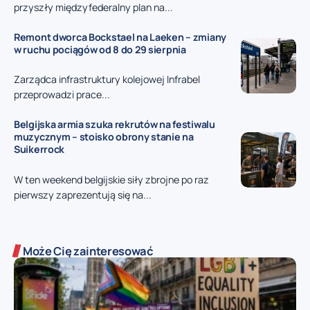
przyszły międzyfederalny plan na...
Remont dworca Bockstael na Laeken – zmiany
w ruchu pociągów od 8 do 29 sierpnia
Zarządca infrastruktury kolejowej Infrabel
przeprowadzi prace...
Belgijska armia szuka rekrutów na festiwalu
muzycznym – stoisko obrony stanie na
Suikerrock
W ten weekend belgijskie siły zbrojne po raz
pierwszy zaprezentują się na...
Może Cię zainteresować