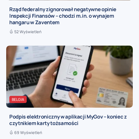
Rząd federalny zignorował negatywne opinie
Inspekcji Finansów – chodzi m.in. o wynajem
hangaru w Zaventem
52 Wyświetleń
BELGIA
Podpis elektroniczny w aplikacji MyGov – koniec z
czytnikiem karty tożsamości
69 Wyświetleń