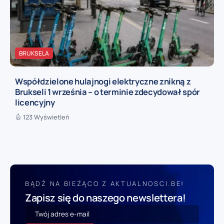
BRUKSELA
Współdzielone hulajnogi elektryczne znikną z
Brukseli 1 września – o terminie zdecydował spór
licencyjny
123 Wyświetleń
BĄDŹ NA BIEŻĄCO Z AKTUALNOSCI.BE!
Zapisz się do naszego newslettera!