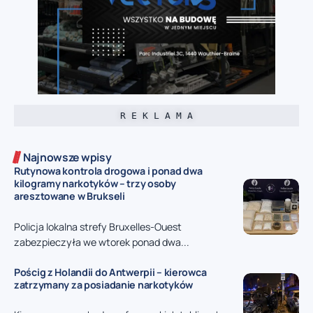
R E K L A M A
Najnowsze wpisy
Rutynowa kontrola drogowa i ponad dwa
kilogramy narkotyków – trzy osoby
aresztowane w Brukseli
Policja lokalna strefy Bruxelles-Ouest
zabezpieczyła we wtorek ponad dwa...
Pościg z Holandii do Antwerpii – kierowca
zatrzymany za posiadanie narkotyków