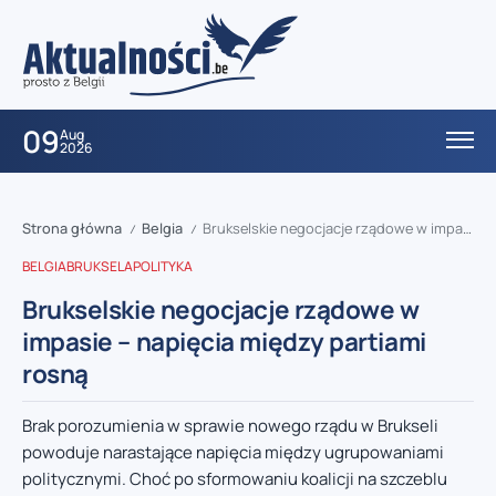
09
Aug
2026
Strona główna
Belgia
Brukselskie negocjacje rządowe w impasie – napięcia między partiami rosną
/
/
BELGIA
BRUKSELA
POLITYKA
Brukselskie negocjacje rządowe w
impasie – napięcia między partiami
rosną
Brak porozumienia w sprawie nowego rządu w Brukseli
powoduje narastające napięcia między ugrupowaniami
politycznymi. Choć po sformowaniu koalicji na szczeblu