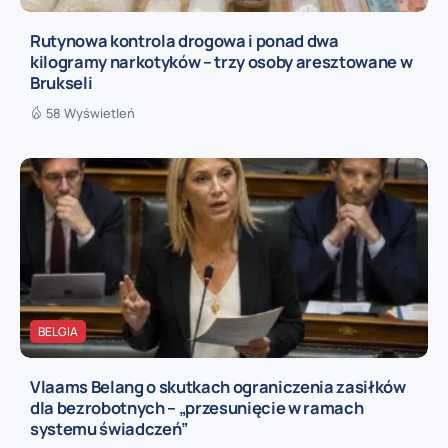
Rutynowa kontrola drogowa i ponad dwa
kilogramy narkotyków – trzy osoby aresztowane w
Brukseli
58 Wyświetleń
BELGIA
Vlaams Belang o skutkach ograniczenia zasiłków
dla bezrobotnych – „przesunięcie w ramach
systemu świadczeń”