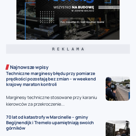
R E K L A M A
Najnowsze wpisy
Techniczne marginesy błędu przy pomiarze
prędkości pozostają bez zmian – w weekend
krajowy maraton kontroli
Marginesy techniczne stosowane przy karaniu
kierowców za przekroczenie...
70 lat od katastrofy w Marcinelle – gminy
Begijnendijk i Tremelo upamiętniają swoich
górników