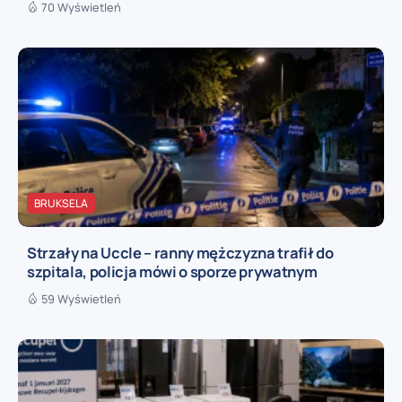
70 Wyświetleń
BRUKSELA
Strzały na Uccle – ranny mężczyzna trafił do
szpitala, policja mówi o sporze prywatnym
59 Wyświetleń