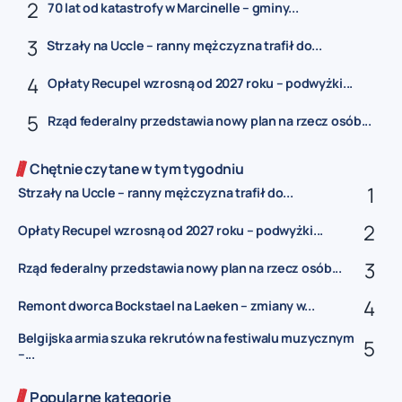
70 lat od katastrofy w Marcinelle – gminy...
Strzały na Uccle – ranny mężczyzna trafił do...
Opłaty Recupel wzrosną od 2027 roku – podwyżki...
Rząd federalny przedstawia nowy plan na rzecz osób...
Chętnie czytane w tym tygodniu
Strzały na Uccle – ranny mężczyzna trafił do...
Opłaty Recupel wzrosną od 2027 roku – podwyżki...
Rząd federalny przedstawia nowy plan na rzecz osób...
Remont dworca Bockstael na Laeken – zmiany w...
Belgijska armia szuka rekrutów na festiwalu muzycznym
–...
Popularne kategorie