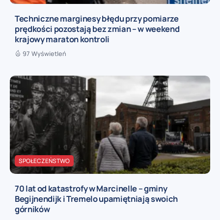
Techniczne marginesy błędu przy pomiarze
prędkości pozostają bez zmian – w weekend
krajowy maraton kontroli
97 Wyświetleń
SPOŁECZEŃSTWO
70 lat od katastrofy w Marcinelle – gminy
Begijnendijk i Tremelo upamiętniają swoich
górników