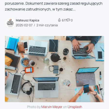
poruszenie. Dokument zawiera szereg zasad regulujących
zachowanie zatrudnionych, w tym zakaz...
Mateusz Kapica
677
0
2025-02-07
2 min czytania
Photo by
Marvin Meyer
on
Unsplash