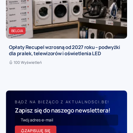
BELGIA
Opłaty Recupel wzrosną od 2027 roku – podwyżki
dla pralek, telewizorów i oświetlenia LED
100 Wyświetleń
BĄDŹ NA BIEŻĄCO Z AKTUALNOSCI.BE!
Zapisz się do naszego newslettera!
ZAPISUJĘ SIĘ