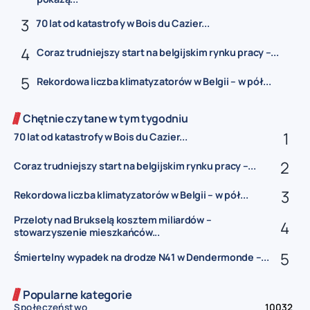
70 lat od katastrofy w Bois du Cazier...
Coraz trudniejszy start na belgijskim rynku pracy –...
Rekordowa liczba klimatyzatorów w Belgii – w pół...
Chętnie czytane w tym tygodniu
70 lat od katastrofy w Bois du Cazier...
Coraz trudniejszy start na belgijskim rynku pracy –...
Rekordowa liczba klimatyzatorów w Belgii – w pół...
Przeloty nad Brukselą kosztem miliardów –
stowarzyszenie mieszkańców...
Śmiertelny wypadek na drodze N41 w Dendermonde –...
Popularne kategorie
Społeczeństwo
10032