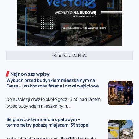
R E K L A M A
Najnowsze wpisy
Wybuch przed budynkiem mieszkalnym na
Evere – uszkodzona fasada i drzwi wejściowe
Do eksplozji doszło około godz. 3.45 nad ranem
przed budynkiem mieszkalnym...
Belgia w żółtym alercie upałowym –
termometry pokażą miejscami 35 stopni
Instytut meteorologiczny IRM/KMI objął całe