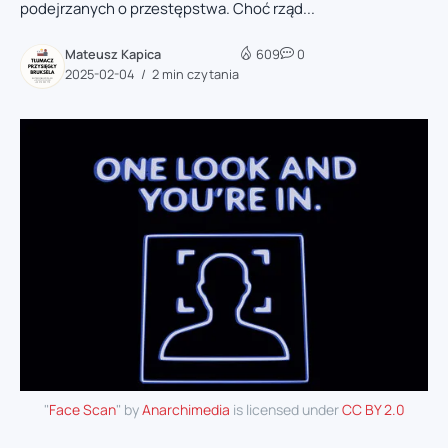
podejrzanych o przestępstwa. Choć rząd...
Mateusz Kapica
609
0
2025-02-04
2 min czytania
"
Face Scan
" by
Anarchimedia
is licensed under
CC BY 2.0