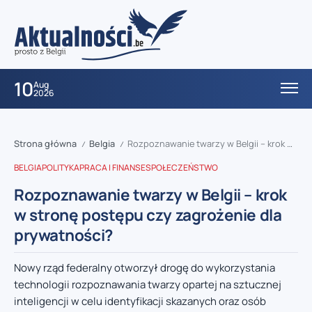
10
Aug
2026
Strona główna
Belgia
Rozpoznawanie twarzy w Belgii – krok w stronę postępu czy zagrożenie dla prywatności?
/
/
BELGIA
POLITYKA
PRACA I FINANSE
SPOŁECZEŃSTWO
Rozpoznawanie twarzy w Belgii – krok
w stronę postępu czy zagrożenie dla
prywatności?
Nowy rząd federalny otworzył drogę do wykorzystania
technologii rozpoznawania twarzy opartej na sztucznej
inteligencji w celu identyfikacji skazanych oraz osób