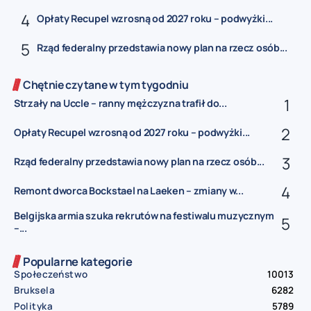
Opłaty Recupel wzrosną od 2027 roku – podwyżki...
Rząd federalny przedstawia nowy plan na rzecz osób...
Chętnie czytane w tym tygodniu
Strzały na Uccle – ranny mężczyzna trafił do...
Opłaty Recupel wzrosną od 2027 roku – podwyżki...
Rząd federalny przedstawia nowy plan na rzecz osób...
Remont dworca Bockstael na Laeken – zmiany w...
Belgijska armia szuka rekrutów na festiwalu muzycznym
–...
Popularne kategorie
Społeczeństwo
10013
Bruksela
6282
Polityka
5789