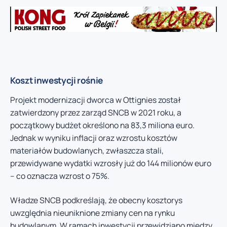
Koszt inwestycji rośnie
Projekt modernizacji dworca w Ottignies został
zatwierdzony przez zarząd SNCB w 2021 roku, a
początkowy budżet określono na 83,3 miliona euro.
Jednak w wyniku inflacji oraz wzrostu kosztów
materiałów budowlanych, zwłaszcza stali,
przewidywane wydatki wzrosły już do 144 milionów euro
– co oznacza wzrost o 75%.
Władze SNCB podkreślają, że obecny kosztorys
uwzględnia nieuniknione zmiany cen na rynku
budowlanym. W ramach inwestycji przewidziano między