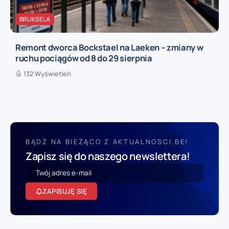
BRUKSELA
Remont dworca Bockstael na Laeken – zmiany w
ruchu pociągów od 8 do 29 sierpnia
132 Wyświetleń
BĄDŹ NA BIEŻĄCO Z AKTUALNOSCI.BE!
Zapisz się do naszego newslettera!
ZAPISUJĘ SIĘ