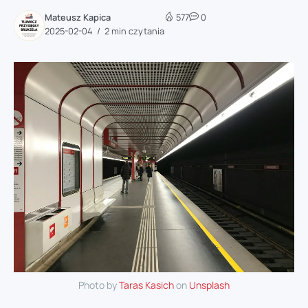
Mateusz Kapica
577
0
2025-02-04
2 min czytania
Photo by
Taras Kasich
on
Unsplash