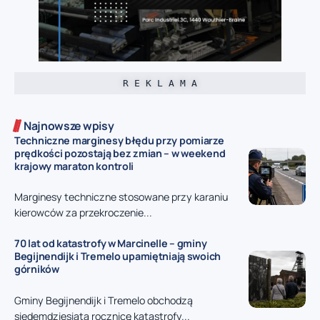
R E K L A M A
Najnowsze wpisy
Techniczne marginesy błędu przy pomiarze
prędkości pozostają bez zmian – w weekend
krajowy maraton kontroli
Marginesy techniczne stosowane przy karaniu
kierowców za przekroczenie...
70 lat od katastrofy w Marcinelle – gminy
Begijnendijk i Tremelo upamiętniają swoich
górników
Gminy Begijnendijk i Tremelo obchodzą
siedemdziesiątą rocznicę katastrofy...