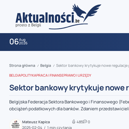
06
Aug
2026
Strona główna
Belgia
Sektor bankowy krytykuje nowe regulacj
/
/
BELGIA
POLITYKA
PRACA I FINANSE
PRAWO I URZĘDY
Sektor bankowy krytykuje nowe 
Belgijska Federacja Sektora Bankowego i Finansowego (Feb
zaobserwuj nas
obciążeń podatkowych dla banków. Zdaniem przedstawicieli 
zaobserwuj nas
Mateusz Kapica
485
0
2025-02-04
1 min czytania