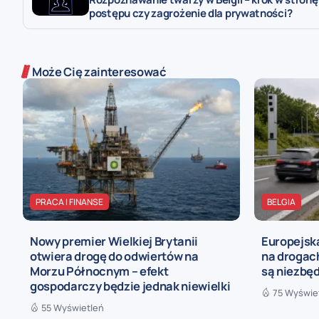
postępu czy zagrożenie dla prywatności?
Może Cię zainteresować
PRACA I FINANSE
BELGIA
Nowy premier Wielkiej Brytanii
Europejska
otwiera drogę do odwiertów na
na drogach
Morzu Północnym – efekt
są niezbę
gospodarczy będzie jednak niewielki
75 Wyświe
55 Wyświetleń