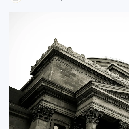
zaobserwuj nas
zaobserwuj nas
zaobserwuj nas
zaobserwuj nas