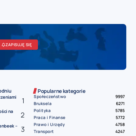
ZAPISUJĘ SIĘ
odniu
Popularne kategorie
Społeczeństwo
9997
czeniami
Bruksela
6271
Polityka
5785
ości na
Praca i Finanse
5772
Prawo i Urzędy
4758
lenbeek –
Transport
4247