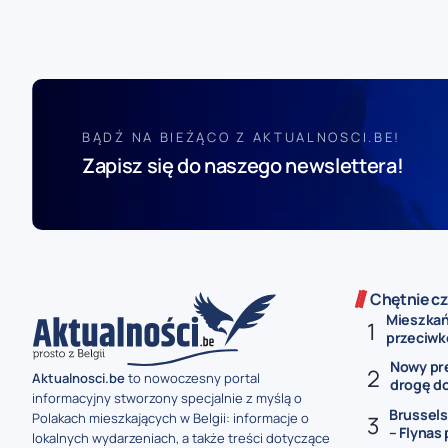
BĄDŹ NA BIEŻĄCO Z AKTUALNOSCI.BE!
Zapisz się do naszego newslettera!
Chętnie cz
Mieszkań
przeciwko
Nowy pre
Aktualnosci.be
to nowoczesny portal
drogę do
informacyjny stworzony specjalnie z myślą o
Brussels
Polakach mieszkających w Belgii: informacje o
– Flynas 
lokalnych wydarzeniach, a także treści dotyczące