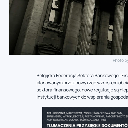
Photo b
Belgijska Federacja Sektora Bankowego i Fi
planowanym przez nowy rząd wzrostem obcią
sektora finansowego, nowe regulacje są nie
instytucji bankowych do wspierania gospoda