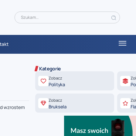
takt
Kategorie
Zobacz
Zo
Polityka
Po
Zobacz
Zo
Bruksela
Fl
ząd wzrostem