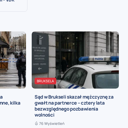
BRUKSELA
na
Sąd w Brukseli skazał mężczyznę za
nne, kilka
gwałt na partnerce – cztery lata
bezwzględnego pozbawienia
wolności
76 Wyświetleń