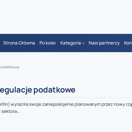
Strona Główna
Po kolei
Kategorie
Nasi partnerzy
Kon
e podatkowe
regulacje podatkowe
elfin) wyraziła swoje zaniepokojenie planowanym przez nowy r
sektora...