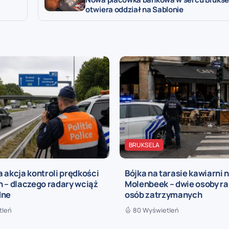
otwiera oddział na Sablonie
BRUKSELA
 akcja kontroli prędkości
Bójka na tarasie kawiarni 
 – dlaczego radary wciąż
Molenbeek – dwie osoby ra
dne
osób zatrzymanych
tleń
80 Wyświetleń