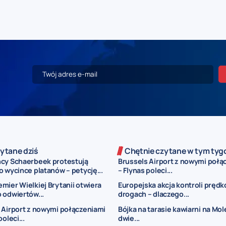
ytane dziś
Chętnie czytane w tym tyg
cy Schaerbeek protestują
Brussels Airport z nowymi połą
 wycince platanów – petycję...
– Flynas poleci...
mier Wielkiej Brytanii otwiera
Europejska akcja kontroli prędk
 odwiertów...
drogach – dlaczego...
 Airport z nowymi połączeniami
Bójka na tarasie kawiarni na Mo
poleci...
dwie...