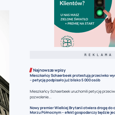
R E K L A M A
Najnowsze wpisy
Mieszkańcy Schaerbeek protestują przeciwko wy
– petycję podpisało już blisko 5 000 osób
Mieszkańcy Schaerbeek uruchomili petycję przeciw
pozwolenie...
Nowy premier Wielkiej Brytanii otwiera drogę do
Morzu Północnym – efekt gospodarczy będzie jed