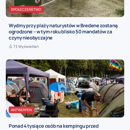
SPOŁECZEŃSTWO
Wydmy przy plaży naturystów w Bredene zostaną
ogrodzone – w tym roku blisko 50 mandatów za
czyny nieobyczajne
73 Wyświetleń
ANTWERPEN
Ponad 4 tysiące osób na kempingu przed