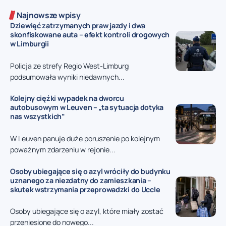
Najnowsze wpisy
Dziewięć zatrzymanych praw jazdy i dwa
skonfiskowane auta – efekt kontroli drogowych
w Limburgii
Policja ze strefy Regio West-Limburg
podsumowała wyniki niedawnych...
Kolejny ciężki wypadek na dworcu
autobusowym w Leuven – „ta sytuacja dotyka
nas wszystkich”
W Leuven panuje duże poruszenie po kolejnym
poważnym zdarzeniu w rejonie...
Osoby ubiegające się o azyl wróciły do budynku
uznanego za niezdatny do zamieszkania –
skutek wstrzymania przeprowadzki do Uccle
Osoby ubiegające się o azyl, które miały zostać
przeniesione do nowego...