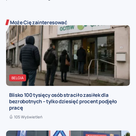
Może Cię zainteresować
BELGIA
Blisko 100 tysięcy osób straciło zasiłek dla
bezrobotnych – tylko dziesięć procent podjęło
pracę
105 Wyświetleń