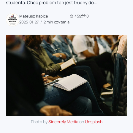
studenta. Choć problem ten jest trudny do...
Mateusz Kapica
459
0
2025-01-27
2 min czytania
Photo by
Sincerely Media
on
Unsplash