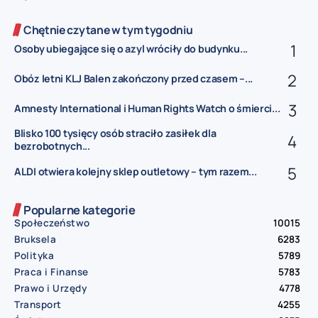
Chętnie czytane w tym tygodniu
Osoby ubiegające się o azyl wróciły do budynku...
Obóz letni KLJ Balen zakończony przed czasem –...
Amnesty International i Human Rights Watch o śmierci...
Blisko 100 tysięcy osób straciło zasiłek dla
bezrobotnych...
ALDI otwiera kolejny sklep outletowy – tym razem...
Popularne kategorie
Społeczeństwo
10015
Bruksela
6283
Polityka
5789
Praca i Finanse
5783
Prawo i Urzędy
4778
Transport
4255