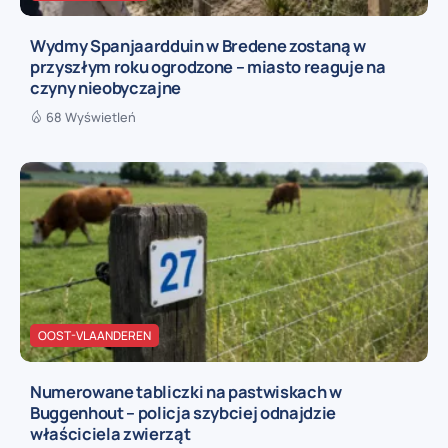
Wydmy Spanjaardduin w Bredene zostaną w
przyszłym roku ogrodzone – miasto reaguje na
czyny nieobyczajne
68 Wyświetleń
OOST-VLAANDEREN
Numerowane tabliczki na pastwiskach w
Buggenhout – policja szybciej odnajdzie
właściciela zwierząt