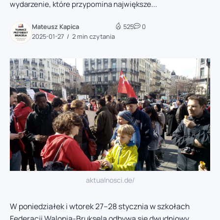
wydarzenie, które przypomina największe...
Mateusz Kapica
525
0
2025-01-27
2 min czytania
aktualnosci.de/
W poniedziałek i wtorek 27–28 stycznia w szkołach
Federacji Walonia-Bruksela odbywa się dwudniowy