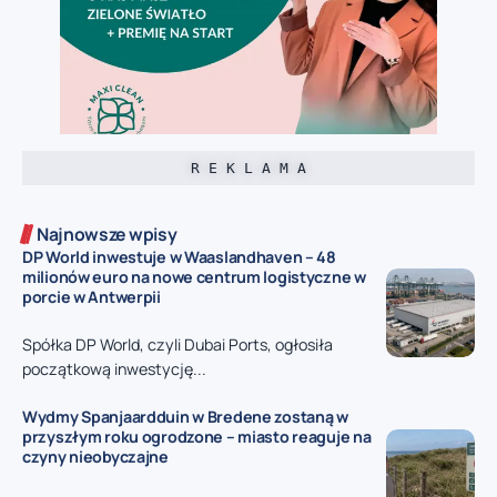
R E K L A M A
Najnowsze wpisy
DP World inwestuje w Waaslandhaven – 48
milionów euro na nowe centrum logistyczne w
porcie w Antwerpii
Spółka DP World, czyli Dubai Ports, ogłosiła
początkową inwestycję...
Wydmy Spanjaardduin w Bredene zostaną w
przyszłym roku ogrodzone – miasto reaguje na
czyny nieobyczajne