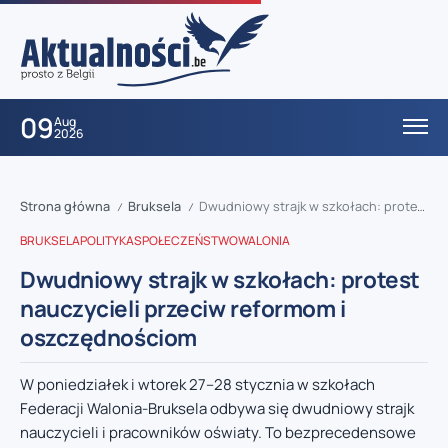
09
Aug
2026
Strona główna
Bruksela
Dwudniowy strajk w szkołach: protest nauczycieli przeciw reformom i oszczędnościom
/
/
BRUKSELA
POLITYKA
SPOŁECZEŃSTWO
WALONIA
Dwudniowy strajk w szkołach: protest
nauczycieli przeciw reformom i
oszczędnościom
W poniedziałek i wtorek 27–28 stycznia w szkołach
Federacji Walonia-Bruksela odbywa się dwudniowy strajk
nauczycieli i pracowników oświaty. To bezprecedensowe