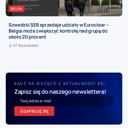
BELGIA
Szwedzki SEB sprzedaje udziały w Euroclear –
Belgia może zwiększyć kontrolę nad grupą do
około 20 procent
97 Wyświetleń
BĄDŹ NA BIEŻĄCO Z AKTUALNOSCI.BE!
Zapisz się do naszego newslettera!
ZAPISUJĘ SIĘ