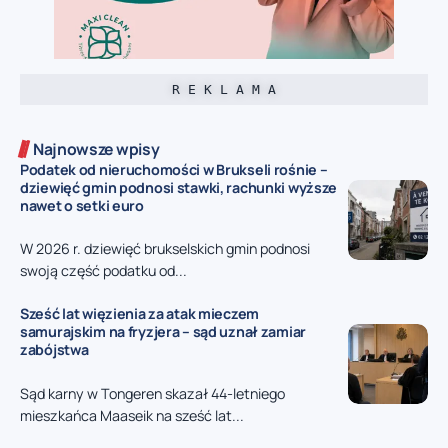
R E K L A M A
Najnowsze wpisy
Podatek od nieruchomości w Brukseli rośnie –
dziewięć gmin podnosi stawki, rachunki wyższe
nawet o setki euro
W 2026 r. dziewięć brukselskich gmin podnosi
swoją część podatku od...
Sześć lat więzienia za atak mieczem
samurajskim na fryzjera – sąd uznał zamiar
zabójstwa
Sąd karny w Tongeren skazał 44-letniego
mieszkańca Maaseik na sześć lat...