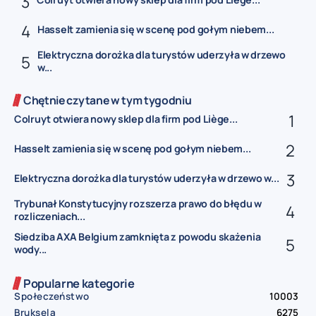
Hasselt zamienia się w scenę pod gołym niebem...
Elektryczna dorożka dla turystów uderzyła w drzewo
w...
Chętnie czytane w tym tygodniu
Colruyt otwiera nowy sklep dla firm pod Liège...
Hasselt zamienia się w scenę pod gołym niebem...
Elektryczna dorożka dla turystów uderzyła w drzewo w...
Trybunał Konstytucyjny rozszerza prawo do błędu w
rozliczeniach...
Siedziba AXA Belgium zamknięta z powodu skażenia
wody...
Popularne kategorie
Społeczeństwo
10003
Bruksela
6275