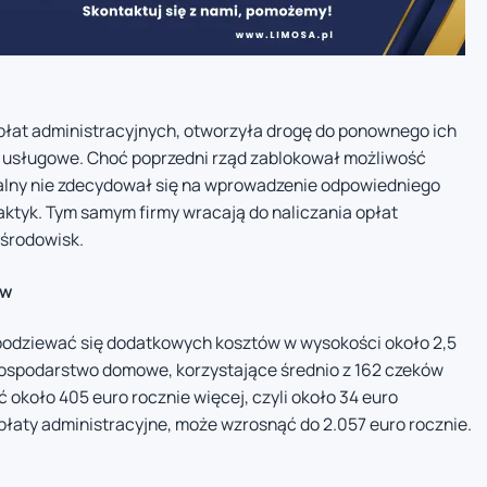
płat administracyjnych, otworzyła drogę do ponownego ich
i usługowe. Choć poprzedni rząd zablokował możliwość
nalny nie zdecydował się na wprowadzenie odpowiedniego
aktyk. Tym samym firmy wracają do naliczania opłat
 środowisk.
ów
odziewać się dodatkowych kosztów w wysokości około 2,5
gospodarstwo domowe, korzystające średnio z 162 czeków
 około 405 euro rocznie więcej, czyli około 34 euro
opłaty administracyjne, może wzrosnąć do 2.057 euro rocznie.