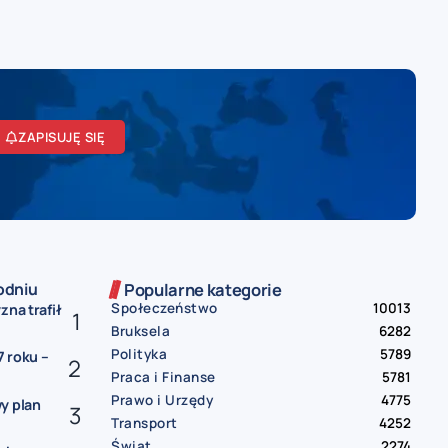
ZAPISUJĘ SIĘ
odniu
Popularne kategorie
Społeczeństwo
10013
zna trafił
Bruksela
6282
Polityka
5789
 roku –
Praca i Finanse
5781
Prawo i Urzędy
4775
y plan
Transport
4252
Świat
2274