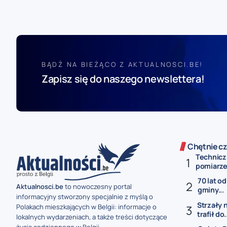
BĄDŹ NA BIEŻĄCO Z AKTUALNOSCI.BE!
Zapisz się do naszego newslettera!
Chętnie cz
Technicz
pomiarze 
70 lat od
Aktualnosci.be
to nowoczesny portal
gminy...
informacyjny stworzony specjalnie z myślą o
Strzały 
Polakach mieszkających w Belgii: informacje o
trafił do.
lokalnych wydarzeniach, a także treści dotyczące
życia codziennego w Belgii.