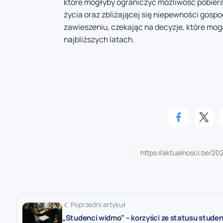
które mogłyby ograniczyć możliwość pobiera
życia oraz zbliżającej się niepewności gosp
zawieszeniu, czekając na decyzje, które m
najbliższych latach.
Poprzedni artykuł
„Studenci widmo” – korzyści ze statusu stude