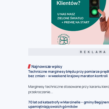
R E K L A M A
Najnowsze wpisy
Techniczne marginesy błędu przy pomiarze prędk
bez zmian – w weekend krajowy maraton kontroli
Marginesy techniczne stosowane przy karaniu kie
przekroczenie...
70 lat od katastrofy w Marcinelle – gminy Begijnen
upamiętniają swoich górników