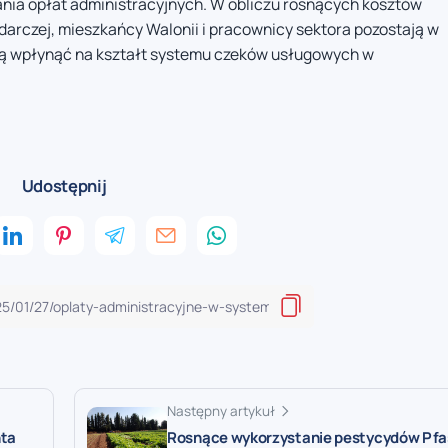
nia opłat administracyjnych. W obliczu rosnących kosztów
odarczej, mieszkańcy Walonii i pracownicy sektora pozostają w
ogą wpłynąć na kształt systemu czeków usługowych w
Udostępnij
Następny artykuł
nta
Rosnące wykorzystanie pestycydów Pfa