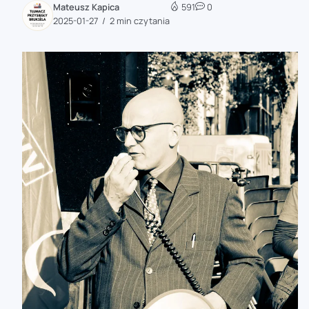
Mateusz Kapica
591
0
zaobserwuj nas
2025-01-27
2 min czytania
zaobserwuj nas
zaobserwuj nas
zaobserwuj nas