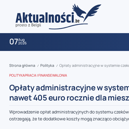
07
Aug
2026
Strona główna
Polityka
Opłaty administracyjne w systemie cze
/
/
POLITYKA
PRACA I FINANSE
WALONIA
Opłaty administracyjne w syste
nawet 405 euro rocznie dla mies
zaobserwuj nas
Wprowadzenie opłat administracyjnych do systemu czeków
ostrzegają, że te dodatkowe koszty mogą znacząco obciąży
zaobserwuj nas