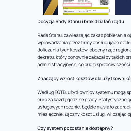
Decyzja Rady Stanu i brak działań rządu
Rada Stanu, zawieszając zakaz pobierania o
wprowadzenia przez firmy obsługujące czek
doliczania tych kosztów, obecny rząd regio
dekretu, który ponownie zakazałby takich pr
administracyjnych, co budzi sprzeciw części
Znaczący wzrost kosztów dla użytkownik
Według FGTB, użytkownicy systemu mogą sp
euro za każdą godzinę pracy. Statystyczne 
usługowych rocznie, będzie musiało zapłacić
miesięcznie. Łączny koszt usług, wliczając 
Czy system pozostanie dostępny?