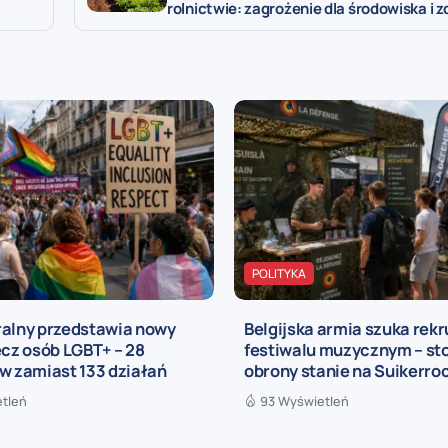
rolnictwie: zagrożenie dla środowiska i 
POLITYKA
ralny przedstawia nowy
Belgijska armia szuka rek
ecz osób LGBT+ – 28
festiwalu muzycznym – st
w zamiast 133 działań
obrony stanie na Suikerro
etleń
93 Wyświetleń