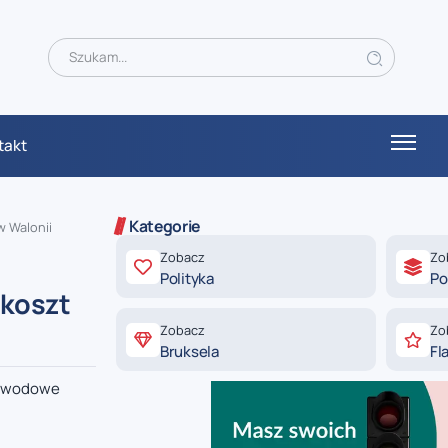
takt
Kategorie
w Walonii
Zobacz
Zo
Polityka
Po
 koszt
Zobacz
Zo
Bruksela
Fl
zawodowe