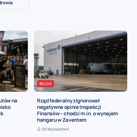
zdrowia
BELGIA
rutów na
Rząd federalny zignorował
oisko
negatywne opinie Inspekcji
ck
Finansów – chodzi m.in. o wynajem
hangaru w Zaventem
93 Wyświetleń