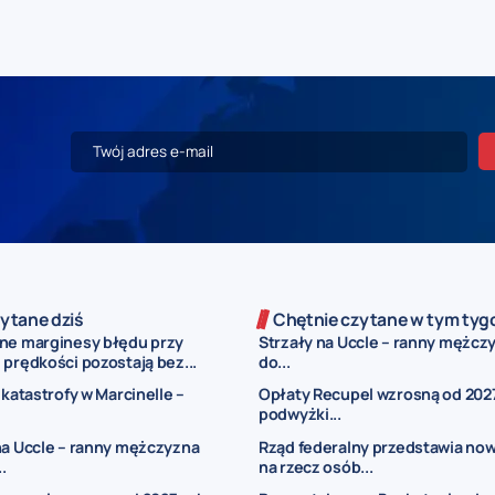
ytane dziś
Chętnie czytane w tym tyg
ne marginesy błędu przy
Strzały na Uccle – ranny mężczy
prędkości pozostają bez...
do...
 katastrofy w Marcinelle –
Opłaty Recupel wzrosną od 2027
podwyżki...
na Uccle – ranny mężczyzna
Rząd federalny przedstawia now
..
na rzecz osób...