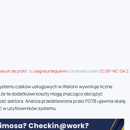
ses et de profs
" by
saigneurdeguerre
is licensed under
CC BY-NC-SA 2
ystemu czeków usługowych w Walonii wywołuje liczne
, że te dodatkowe koszty mogą znacząco obciążyć
ć sektora. Analiza przedstawiona przez FGTB ujawnia skalę
yć w użytkowników systemu.