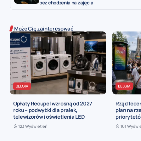
bez chodzenia na zajęcia
Może Cię zainteresować
BELGIA
BELGIA
Opłaty Recupel wzrosną od 2027
Rząd fede
roku – podwyżki dla pralek,
plan na rz
telewizorów i oświetlenia LED
priorytetó
123 Wyświetleń
101 Wyświ