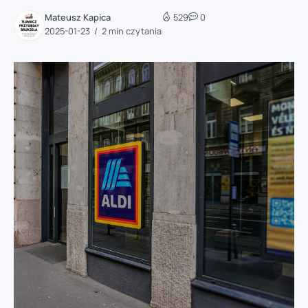
Mateusz Kapica
529
0
2025-01-23
2 min czytania