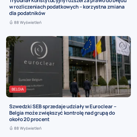
Trybunał Konstytucyjny rozszerza prawo do błędu
w rozliczeniach podatkowych – korzystna zmiana
dla podatników
88 Wyświetleń
BELGIA
Szwedzki SEB sprzedaje udziały w Euroclear –
Belgia może zwiększyć kontrolę nad grupą do
około 20 procent
88 Wyświetleń