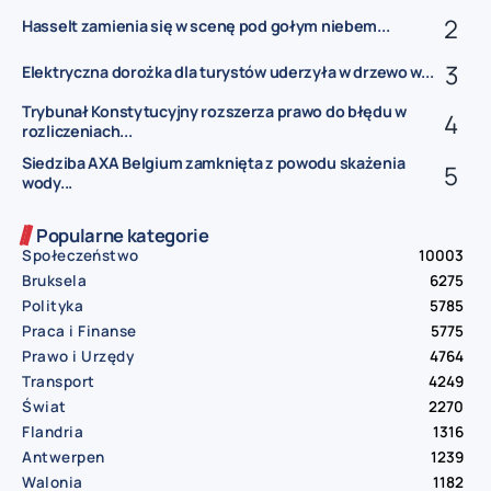
Hasselt zamienia się w scenę pod gołym niebem...
Elektryczna dorożka dla turystów uderzyła w drzewo w...
Trybunał Konstytucyjny rozszerza prawo do błędu w
rozliczeniach...
Siedziba AXA Belgium zamknięta z powodu skażenia
wody...
Popularne kategorie
Społeczeństwo
10003
Bruksela
6275
Polityka
5785
Praca i Finanse
5775
Prawo i Urzędy
4764
Transport
4249
Świat
2270
Flandria
1316
Antwerpen
1239
Walonia
1182