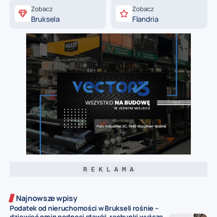
Zobacz
Zobacz
Bruksela
Flandria
R E K L A M A
Najnowsze wpisy
Podatek od nieruchomości w Brukseli rośnie –
dziewięć gmin podnosi stawki, rachunki wyższe