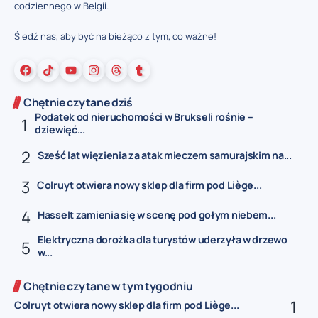
codziennego w Belgii.
Śledź nas, aby być na bieżąco z tym, co ważne!
Chętnie czytane dziś
Podatek od nieruchomości w Brukseli rośnie –
dziewięć...
Sześć lat więzienia za atak mieczem samurajskim na...
Colruyt otwiera nowy sklep dla firm pod Liège...
Hasselt zamienia się w scenę pod gołym niebem...
Elektryczna dorożka dla turystów uderzyła w drzewo
w...
Chętnie czytane w tym tygodniu
Colruyt otwiera nowy sklep dla firm pod Liège...