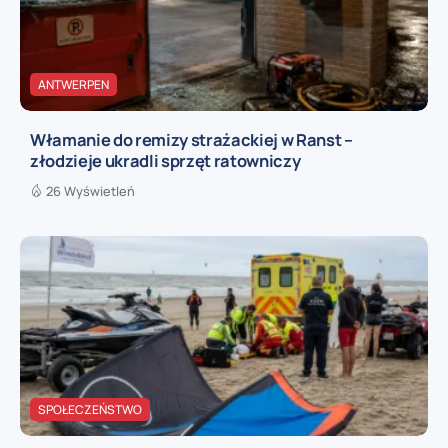
ANTWERPEN
Włamanie do remizy strażackiej w Ranst –
złodzieje ukradli sprzęt ratowniczy
26 Wyświetleń
SPOŁECZEŃSTWO