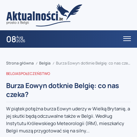
08
Aug
2026
Strona główna
Belgia
Burza Eowyn dotknie Belgię: co nas czeka?
/
/
BELGIA
SPOŁECZEŃSTWO
Burza Eowyn dotknie Belgię: co nas
czeka?
W piątek potężna burza Eowyn uderzy w Wielką Brytanię, a
jej skutki będą odczuwalne także w Belgii. Według
Instytutu Królewskiego Meteorologii (IRM), mieszkańcy
Belgii muszą przygotować się na silny...