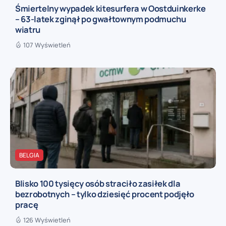
Śmiertelny wypadek kitesurfera w Oostduinkerke
– 63-latek zginął po gwałtownym podmuchu
wiatru
107 Wyświetleń
BELGIA
Blisko 100 tysięcy osób straciło zasiłek dla
bezrobotnych – tylko dziesięć procent podjęło
pracę
126 Wyświetleń