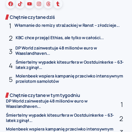
Chętnie czytane dziś
Włamanie do remizy strażackiej w Ranst – złodzieje...
KBC chce przejąć Ethias, ale tylko w całości...
DP World zainwestuje 48 milionów euro w
Waaslandhaven...
Śmiertelny wypadek kitesurfera w Oostduinkerke – 63-
latek zginął...
Molenbeek wspiera kampanię przeciwko intensywnym
przelotom samolotów
Chętnie czytane w tym tygodniu
DP World zainwestuje 48 milionów euro w
Waaslandhaven...
Śmiertelny wypadek kitesurfera w Oostduinkerke – 63-
latek zginął...
Molenbeek wspiera kampanię przeciwko intensywnym