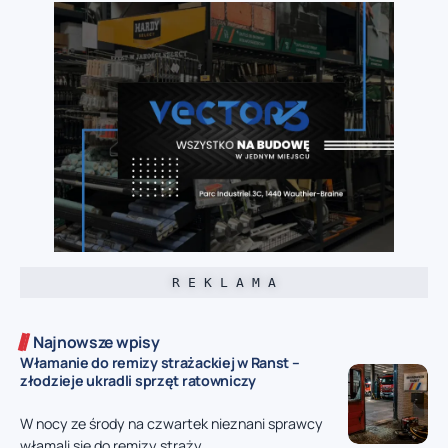
R E K L A M A
Najnowsze wpisy
Włamanie do remizy strażackiej w Ranst –
złodzieje ukradli sprzęt ratowniczy
W nocy ze środy na czwartek nieznani sprawcy
włamali się do remizy straży...