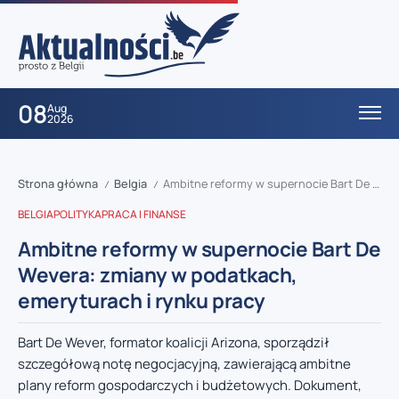
08
Aug
2026
Strona główna
Belgia
Ambitne reformy w supernocie Bart De Wevera: zmiany w podatkach, emeryturach i rynku pracy
/
/
BELGIA
POLITYKA
PRACA I FINANSE
Ambitne reformy w supernocie Bart De
Wevera: zmiany w podatkach,
emeryturach i rynku pracy
Bart De Wever, formator koalicji Arizona, sporządził
szczegółową notę negocjacyjną, zawierającą ambitne
plany reform gospodarczych i budżetowych. Dokument,