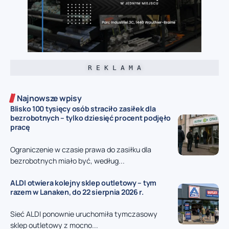
R E K L A M A
Najnowsze wpisy
Blisko 100 tysięcy osób straciło zasiłek dla
bezrobotnych – tylko dziesięć procent podjęło
pracę
Ograniczenie w czasie prawa do zasiłku dla
bezrobotnych miało być, według...
ALDI otwiera kolejny sklep outletowy – tym
razem w Lanaken, do 22 sierpnia 2026 r.
Sieć ALDI ponownie uruchomiła tymczasowy
sklep outletowy z mocno...