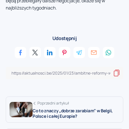
będą przebiegały dalsze negocjacje, okaże się w
najbliższych tygodniach.
Udostępnij
Poprzedni artykuł
Co to znaczy „dobrze zarabiam” w Belgii,
Polsce i całej Europie?