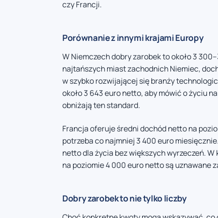
czy Francji.
Porównanie z innymi krajami Europy
W Niemczech dobry zarobek to około 3 300–3 
najtańszych miast zachodnich Niemiec, doch
w szybko rozwijającej się branży technologic
około 3 643 euro netto, aby mówić o życiu 
obniżają ten standard.
Francja oferuje średni dochód netto na pozio
potrzeba co najmniej 3 400 euro miesięcznie
netto dla życia bez większych wyrzeczeń. W 
na poziomie 4 000 euro netto są uznawane z
Dobry zarobek to nie tylko liczby
Choć konkretne kwoty mogą wskazywać, co o