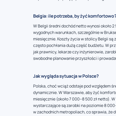
Belgia: ile potrzeba, by żyć komfortowo
W Belgii średni dochód netto wynosi około 2
wygodnych warunkach, szczególnie w Bruksel
miesięcznie. Koszty życia w stolicy Belgii s
często pochłania dużą część budżetu. W pr
jak prawnicy, lekarze czy inżynierowie, zar
swobodne planowanie przyszłości i prowadze
Jak wygląda sytuacja w Polsce?
Polska, choć wciąż odstaje pod względem śr
dynamicznie. W Warszawie, aby żyć komforto
miesięcznie (około 7 000–8 500 zł netto). W
wystarczające są zarobki na poziomie 8 000–1
w zachodnich metropoliach, co sprawia, że do