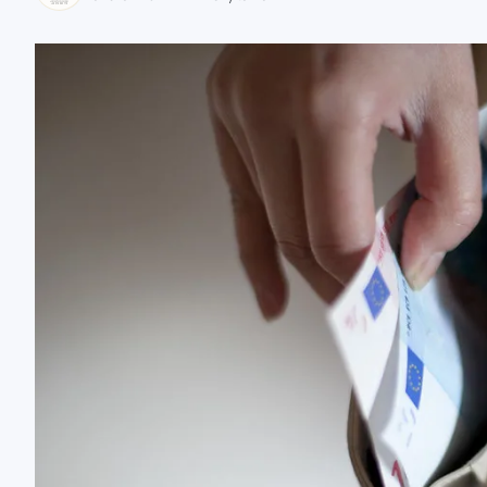
zaobserwuj nas
zaobserwuj nas
zaobserwuj nas
zaobserwuj nas