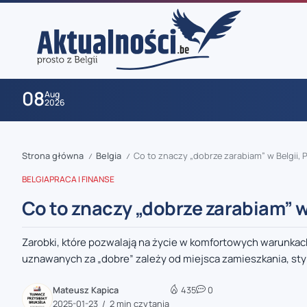
08
Aug
2026
Strona główna
Belgia
Co to znaczy „dobrze zarabiam” w Belgii, P
/
/
BELGIA
PRACA I FINANSE
Co to znaczy „dobrze zarabiam” w 
Zarobki, które pozwalają na życie w komfortowych warunkac
zaobserwuj nas
uznawanych za „dobre” zależy od miejsca zamieszkania, stylu
zaobserwuj nas
Mateusz Kapica
435
0
2025-01-23
2 min czytania