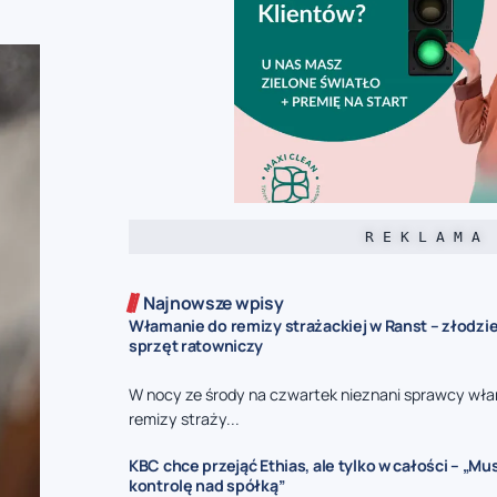
R E K L A M A
Najnowsze wpisy
Włamanie do remizy strażackiej w Ranst – złodzie
sprzęt ratowniczy
W nocy ze środy na czwartek nieznani sprawcy włam
remizy straży...
KBC chce przejąć Ethias, ale tylko w całości – „M
kontrolę nad spółką”