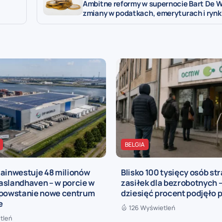
Ambitne reformy w supernocie Bart De 
zmiany w podatkach, emeryturach i rynk
BELGIA
zainwestuje 48 milionów
Blisko 100 tysięcy osób str
aslandhaven – w porcie w
zasiłek dla bezrobotnych –
 powstanie nowe centrum
dziesięć procent podjęło 
e
126 Wyświetleń
tleń