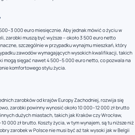
?
 500–3 000 euro miesięcznie. Aby jednak mówić o życiu w
i, zarobki muszą być wyższe – około 3 500 euro netto
ą znaczne, szczególnie w przypadku wynajmu mieszkań, który
zypadku zawodów wymagających wysokich kwalifikacji, takich
obki mogą sięgać nawet 4 500–5 000 euro netto, co pozwala na
nie komfortowego stylu życia.
ednich zarobków od krajów Europy Zachodniej, rozwija się
wo, zarobki powinny wynosić około 10 000–12 000 zł brutto
 innych dużych miastach, takich jak Kraków czy Wrocław,
0 000 zł brutto. Koszty życia, w tym wynajem, są tu niższe niż
bry zarobek w Polsce nie musi być aż tak wysoki jak w Belgii