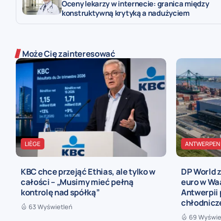
Oceny lekarzy w internecie: granica między
konstruktywną krytyką a nadużyciem
Może Cię zainteresować
LIÈGE
ANTWERPEN
KBC chce przejąć Ethias, ale tylko w
DP World 
całości – „Musimy mieć pełną
euro w Wa
kontrolę nad spółką”
Antwerpii
chłodnicz
63 Wyświetleń
69 Wyświe