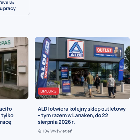
Wevera:
u pracy
LIMBURG
aciło
ALDI otwiera kolejny sklep outletowy
 tylko
– tym razem w Lanaken, do 22
pracę
sierpnia 2026 r.
104 Wyświetleń