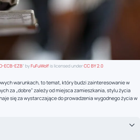
RO-ECB-EZB
" by
FuFuWolf
is licensed under
CC BY 2.0
owych warunkach, to temat, który budzi zainteresowanie w
h za „dobre” zależy od miejsca zamieszkania, stylu życia
uznaje się za wystarczające do prowadzenia wygodnego życia w