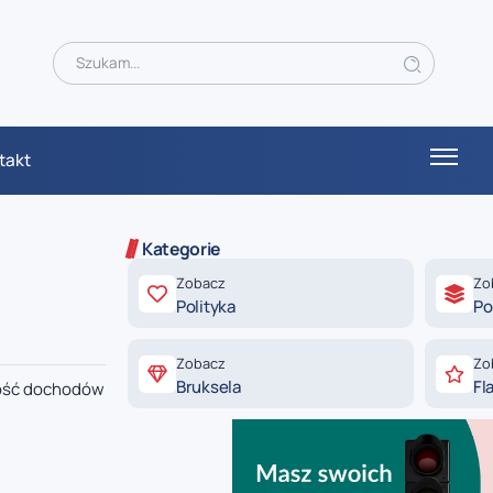
takt
Kategorie
Zobacz
Zo
Polityka
Po
Zobacz
Zo
Bruksela
Fl
okość dochodów