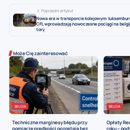
Poprzedni artykuł
Nowa era w transporcie kolejowym: luksembur
CFL wprowadzają nowoczesne pociągi na belgij
tory
Może Cię zainteresować
BELGIA
BELGIA
Techniczne marginesy błędu przy
Opłaty Re
pomiarze prędkości pozostają bez
roku – pod