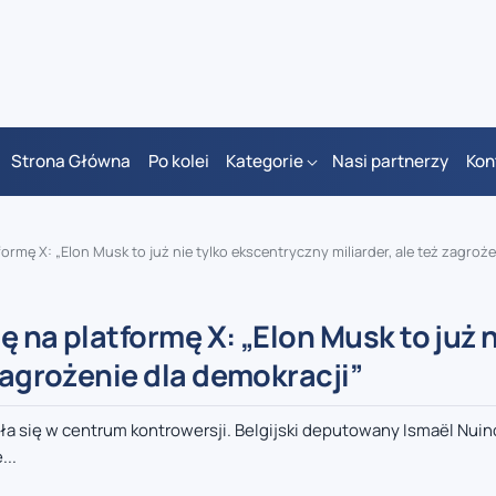
Strona Główna
Po kolei
Kategorie
Nasi partnerzy
Kon
rmę X: „Elon Musk to już nie tylko ekscentryczny miliarder, ale też zagrożenie
 na platformę X: „Elon Musk to już n
zagrożenie dla demokracji”
a się w centrum kontrowersji. Belgijski deputowany Ismaël Nuino 
...