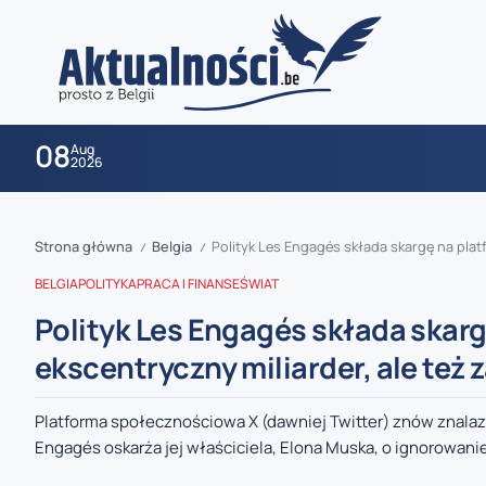
08
Aug
2026
Strona główna
Belgia
Polityk Les Engagés składa skargę na platfo
/
/
BELGIA
POLITYKA
PRACA I FINANSE
ŚWIAT
Polityk Les Engagés składa skargę
ekscentryczny miliarder, ale też 
zaobserwuj nas
Platforma społecznościowa X (dawniej Twitter) znów znalazł
Engagés oskarża jej właściciela, Elona Muska, o ignorowanie
zaobserwuj nas