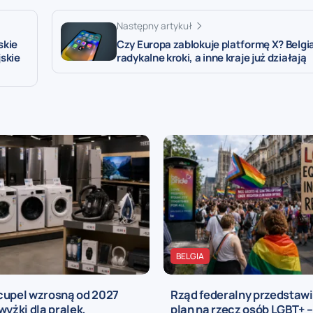
Następny artykuł
skie
Czy Europa zablokuje platformę X? Belgi
skie
radykalne kroki, a inne kraje już działają
BELGIA
cupel wzrosną od 2027
Rząd federalny przedstaw
wyżki dla pralek,
plan na rzecz osób LGBT+ –