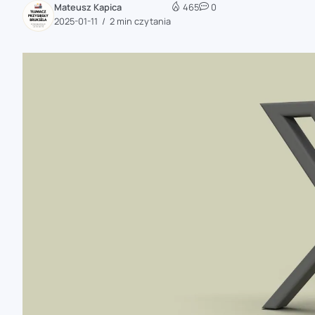
Mateusz Kapica
465
0
zaobserwuj nas
2025-01-11
2 min czytania
zaobserwuj nas
zaobserwuj nas
zaobserwuj nas