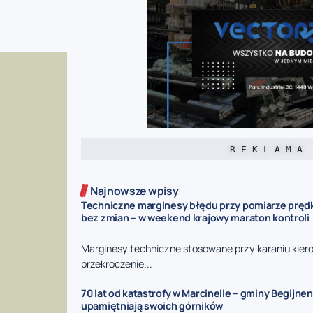
R E K L A M A
Najnowsze wpisy
Techniczne marginesy błędu przy pomiarze prędk
bez zmian – w weekend krajowy maraton kontroli
Marginesy techniczne stosowane przy karaniu kie
przekroczenie...
70 lat od katastrofy w Marcinelle – gminy Begijnen
upamiętniają swoich górników