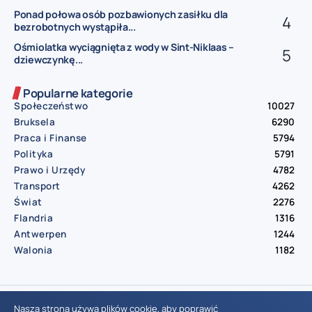
Ponad połowa osób pozbawionych zasiłku dla
bezrobotnych wystąpiła...
Ośmiolatka wyciągnięta z wody w Sint-Niklaas –
dziewczynkę...
Popularne kategorie
Społeczeństwo
10027
Bruksela
6290
Praca i Finanse
5794
Polityka
5791
Prawo i Urzędy
4782
Transport
4262
Świat
2276
Flandria
1316
Antwerpen
1244
Walonia
1182
© Aktualnosci.be – All Right Reserved 2016-2026
Nasza strona używa plików cookie, aby poprawić