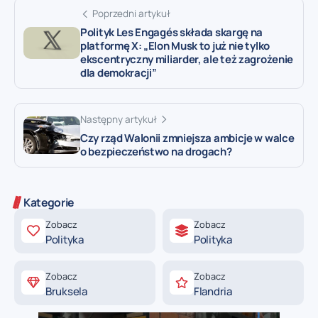
Poprzedni artykuł
Polityk Les Engagés składa skargę na
platformę X: „Elon Musk to już nie tylko
ekscentryczny miliarder, ale też zagrożenie
dla demokracji”
Następny artykuł
Czy rząd Walonii zmniejsza ambicje w walce
o bezpieczeństwo na drogach?
Kategorie
Zobacz
Zobacz
Polityka
Polityka
Zobacz
Zobacz
Bruksela
Flandria