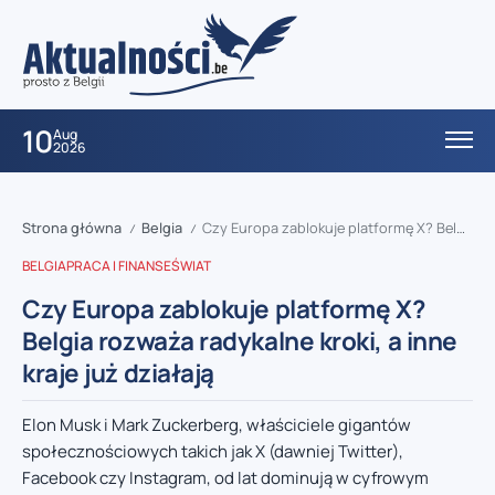
10
Aug
2026
Strona główna
Belgia
Czy Europa zablokuje platformę X? Belgia rozważa radykalne kroki, a inne kraje już działają
/
/
BELGIA
PRACA I FINANSE
ŚWIAT
Czy Europa zablokuje platformę X?
Belgia rozważa radykalne kroki, a inne
kraje już działają
Elon Musk i Mark Zuckerberg, właściciele gigantów
społecznościowych takich jak X (dawniej Twitter),
Facebook czy Instagram, od lat dominują w cyfrowym