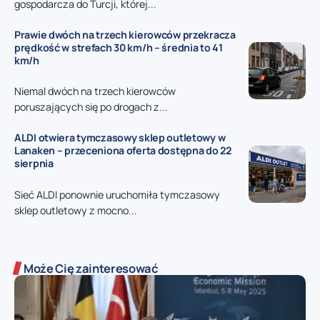
gospodarcza do Turcji, której...
Prawie dwóch na trzech kierowców przekracza
prędkość w strefach 30 km/h – średnia to 41
km/h
Niemal dwóch na trzech kierowców
poruszających się po drogach z...
ALDI otwiera tymczasowy sklep outletowy w
Lanaken – przeceniona oferta dostępna do 22
sierpnia
Sieć ALDI ponownie uruchomiła tymczasowy
sklep outletowy z mocno...
Może Cię zainteresować