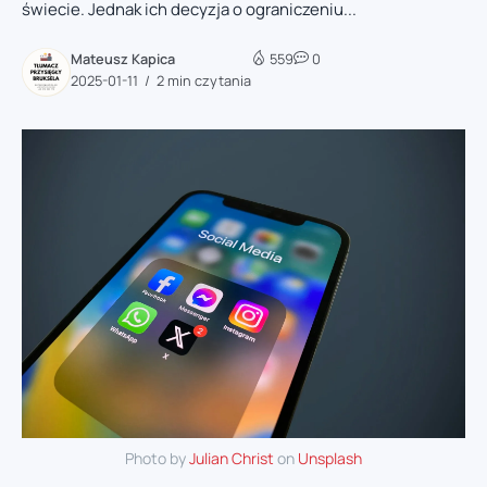
świecie. Jednak ich decyzja o ograniczeniu...
Mateusz Kapica
559
0
2025-01-11
2 min czytania
Photo by
Julian Christ
on
Unsplash