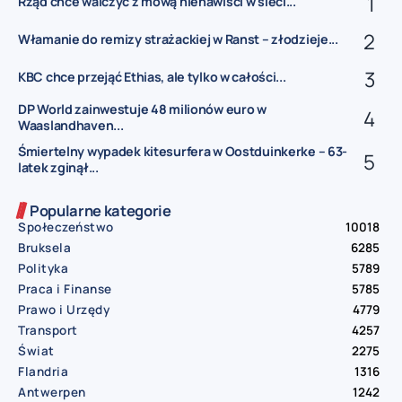
Rząd chce walczyć z mową nienawiści w sieci...
Włamanie do remizy strażackiej w Ranst – złodzieje...
KBC chce przejąć Ethias, ale tylko w całości...
DP World zainwestuje 48 milionów euro w
Waaslandhaven...
Śmiertelny wypadek kitesurfera w Oostduinkerke – 63-
latek zginął...
Popularne kategorie
Społeczeństwo
10018
Bruksela
6285
Polityka
5789
Praca i Finanse
5785
Prawo i Urzędy
4779
Transport
4257
Świat
2275
Flandria
1316
Antwerpen
1242