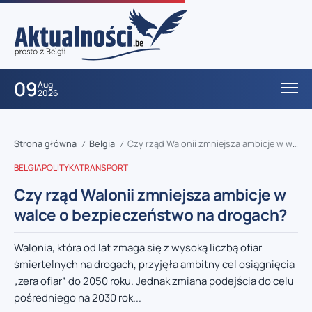
09
Aug
2026
Strona główna
Belgia
Czy rząd Walonii zmniejsza ambicje w walce o bezpieczeństwo na drogach?
/
/
BELGIA
POLITYKA
TRANSPORT
Czy rząd Walonii zmniejsza ambicje w
walce o bezpieczeństwo na drogach?
Walonia, która od lat zmaga się z wysoką liczbą ofiar
śmiertelnych na drogach, przyjęła ambitny cel osiągnięcia
„zera ofiar” do 2050 roku. Jednak zmiana podejścia do celu
pośredniego na 2030 rok...