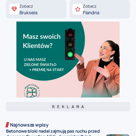
Zobacz
Zobacz
Bruksela
Flandria
R E K L A M A
Najnowsze wpisy
Betonowe bloki nadal zajmują pas ruchu przed