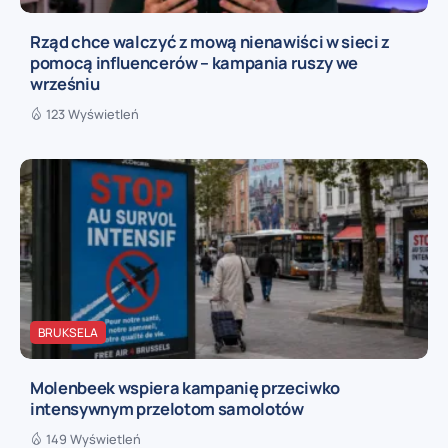
Rząd chce walczyć z mową nienawiści w sieci z
pomocą influencerów – kampania ruszy we
wrześniu
123 Wyświetleń
BRUKSELA
Molenbeek wspiera kampanię przeciwko
intensywnym przelotom samolotów
149 Wyświetleń