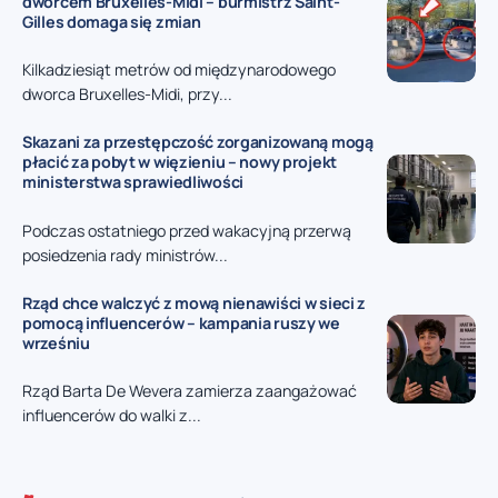
dworcem Bruxelles-Midi – burmistrz Saint-
Gilles domaga się zmian
Kilkadziesiąt metrów od międzynarodowego
dworca Bruxelles-Midi, przy...
Skazani za przestępczość zorganizowaną mogą
płacić za pobyt w więzieniu – nowy projekt
ministerstwa sprawiedliwości
Podczas ostatniego przed wakacyjną przerwą
posiedzenia rady ministrów...
Rząd chce walczyć z mową nienawiści w sieci z
pomocą influencerów – kampania ruszy we
wrześniu
Rząd Barta De Wevera zamierza zaangażować
influencerów do walki z...