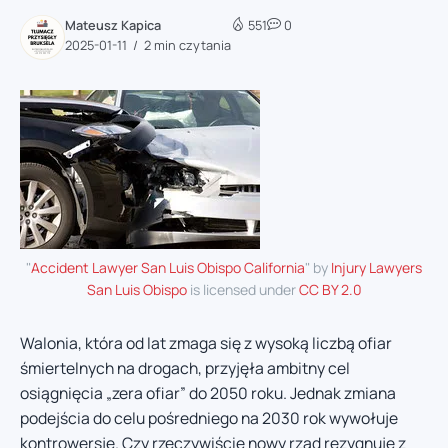
Mateusz Kapica
551
0
2025-01-11
2 min czytania
"
Accident Lawyer San Luis Obispo California
" by
Injury Lawyers
San Luis Obispo
is licensed under
CC BY 2.0
Walonia, która od lat zmaga się z wysoką liczbą ofiar
śmiertelnych na drogach, przyjęła ambitny cel
osiągnięcia „zera ofiar” do 2050 roku. Jednak zmiana
podejścia do celu pośredniego na 2030 rok wywołuje
kontrowersje. Czy rzeczywiście nowy rząd rezygnuje z