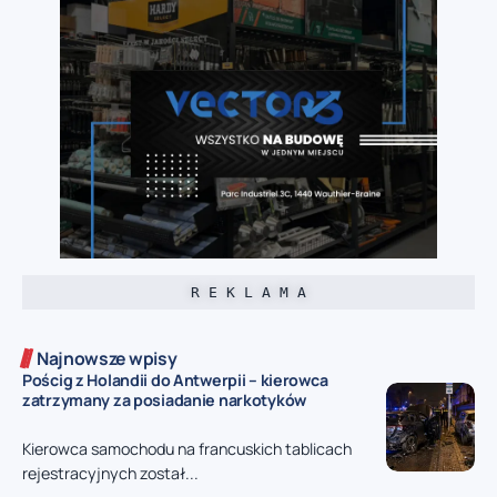
R E K L A M A
Najnowsze wpisy
Pościg z Holandii do Antwerpii – kierowca
zatrzymany za posiadanie narkotyków
Kierowca samochodu na francuskich tablicach
rejestracyjnych został...