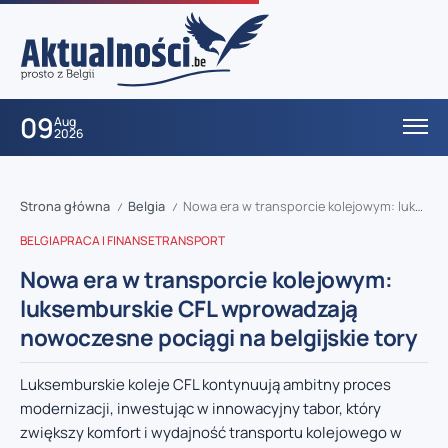
09
Aug
2026
Strona główna
Belgia
Nowa era w transporcie kolejowym: luksemburskie CFL wprowadzają nowoczesne pociągi na belgijskie tory
/
/
BELGIA
PRACA I FINANSE
TRANSPORT
Nowa era w transporcie kolejowym:
luksemburskie CFL wprowadzają
nowoczesne pociągi na belgijskie tory
Luksemburskie koleje CFL kontynuują ambitny proces
modernizacji, inwestując w innowacyjny tabor, który
zwiększy komfort i wydajność transportu kolejowego w