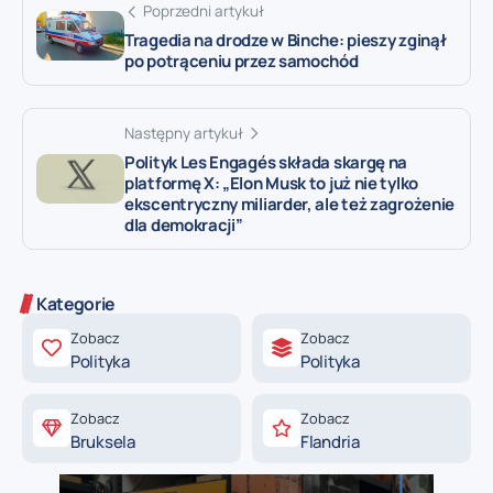
Poprzedni artykuł
Tragedia na drodze w Binche: pieszy zginął
po potrąceniu przez samochód
Następny artykuł
Polityk Les Engagés składa skargę na
platformę X: „Elon Musk to już nie tylko
ekscentryczny miliarder, ale też zagrożenie
dla demokracji”
Kategorie
Zobacz
Zobacz
Polityka
Polityka
Zobacz
Zobacz
Bruksela
Flandria