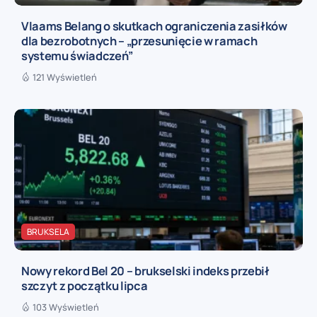
Vlaams Belang o skutkach ograniczenia zasiłków
dla bezrobotnych – „przesunięcie w ramach
systemu świadczeń”
121 Wyświetleń
BRUKSELA
Nowy rekord Bel 20 – brukselski indeks przebił
szczyt z początku lipca
103 Wyświetleń