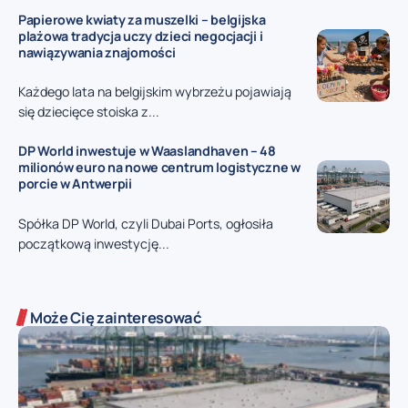
Papierowe kwiaty za muszelki – belgijska
plażowa tradycja uczy dzieci negocjacji i
nawiązywania znajomości
Każdego lata na belgijskim wybrzeżu pojawiają
się dziecięce stoiska z...
DP World inwestuje w Waaslandhaven – 48
milionów euro na nowe centrum logistyczne w
porcie w Antwerpii
Spółka DP World, czyli Dubai Ports, ogłosiła
początkową inwestycję...
Może Cię zainteresować