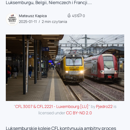
Luksemburgu, Belgii, Niemczech i Francji....
Mateusz Kapica
451
0
2025-01-11
2 min czytania
"
CFL 3007 & CFL 2221 - Luxembourg [LU]
" by
Pjedro22
is
licensed under
CC BY-ND 2.0
Luksemburskie koleje CFL kontynuują ambitny proces