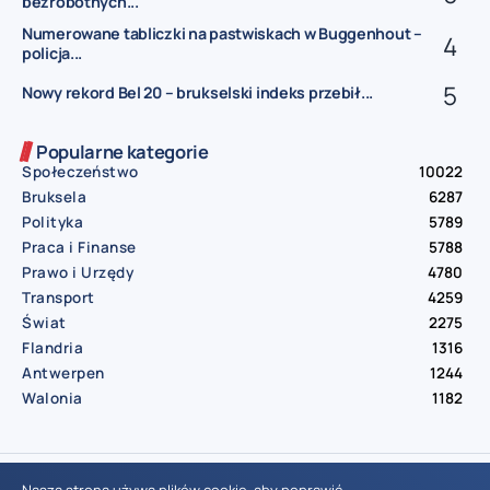
bezrobotnych...
Numerowane tabliczki na pastwiskach w Buggenhout –
policja...
Nowy rekord Bel 20 – brukselski indeks przebił...
Popularne kategorie
Społeczeństwo
10022
Bruksela
6287
Polityka
5789
Praca i Finanse
5788
Prawo i Urzędy
4780
Transport
4259
Świat
2275
Flandria
1316
Antwerpen
1244
Walonia
1182
© Aktualnosci.be – All Right Reserved 2016-2026