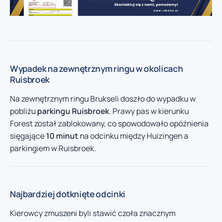
Wypadek na zewnętrznym ringu w okolicach
Ruisbroek
Na zewnętrznym ringu Brukseli doszło do wypadku w
pobliżu
parkingu Ruisbroek
. Prawy pas w kierunku
Forest został zablokowany, co spowodowało opóźnienia
sięgające
10 minut
na odcinku między Huizingen a
parkingiem w Ruisbroek.
Najbardziej dotknięte odcinki
Kierowcy zmuszeni byli stawić czoła znacznym