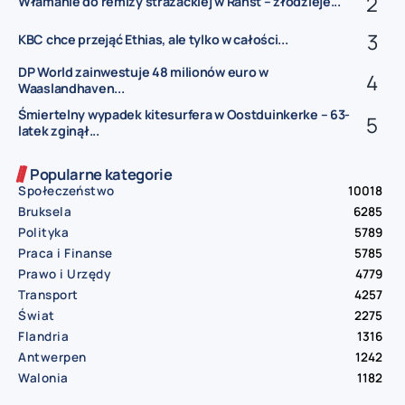
Włamanie do remizy strażackiej w Ranst – złodzieje...
KBC chce przejąć Ethias, ale tylko w całości...
DP World zainwestuje 48 milionów euro w
Waaslandhaven...
Śmiertelny wypadek kitesurfera w Oostduinkerke – 63-
latek zginął...
Popularne kategorie
Społeczeństwo
10018
Bruksela
6285
Polityka
5789
Praca i Finanse
5785
Prawo i Urzędy
4779
Transport
4257
Świat
2275
Flandria
1316
Antwerpen
1242
Walonia
1182