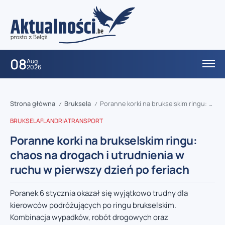
08
Aug
2026
Strona główna
Bruksela
Poranne korki na brukselskim ringu: chaos na drogach i utrudnienia w ruchu w pierwszy dzień po feriach
/
/
BRUKSELA
FLANDRIA
TRANSPORT
Poranne korki na brukselskim ringu:
chaos na drogach i utrudnienia w
ruchu w pierwszy dzień po feriach
Poranek 6 stycznia okazał się wyjątkowo trudny dla
kierowców podróżujących po ringu brukselskim.
Kombinacja wypadków, robót drogowych oraz