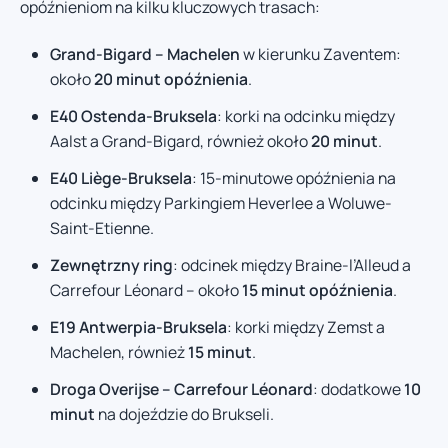
opóźnieniom na kilku kluczowych trasach:
Grand-Bigard – Machelen
w kierunku Zaventem:
około
20 minut opóźnienia
.
E40 Ostenda-Bruksela
: korki na odcinku między
Aalst a Grand-Bigard, również około
20 minut
.
E40 Liège-Bruksela
: 15-minutowe opóźnienia na
odcinku między Parkingiem Heverlee a Woluwe-
Saint-Etienne.
Zewnętrzny ring
: odcinek między Braine-l’Alleud a
Carrefour Léonard – około
15 minut opóźnienia
.
E19 Antwerpia-Bruksela
: korki między Zemst a
Machelen, również
15 minut
.
Droga Overijse – Carrefour Léonard
: dodatkowe
10
minut
na dojeździe do Brukseli.