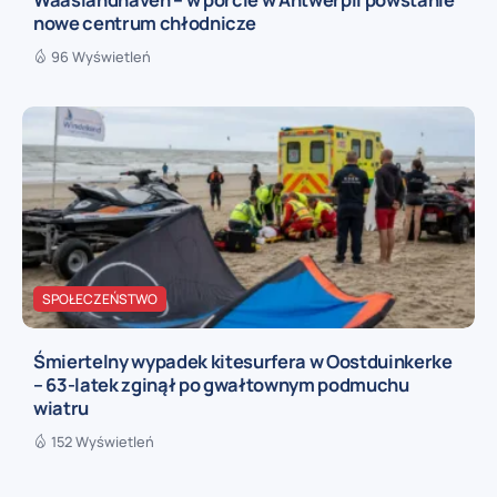
nowe centrum chłodnicze
96 Wyświetleń
SPOŁECZEŃSTWO
Śmiertelny wypadek kitesurfera w Oostduinkerke
– 63-latek zginął po gwałtownym podmuchu
wiatru
152 Wyświetleń