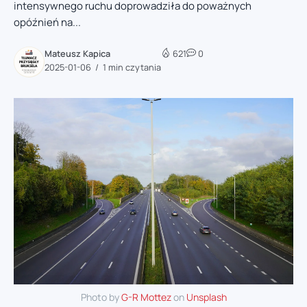
intensywnego ruchu doprowadziła do poważnych
opóźnień na...
Mateusz Kapica
621
0
2025-01-06
1 min czytania
Photo by
G-R Mottez
on
Unsplash