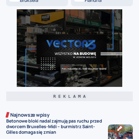
Bruksela
Flandria
R E K L A M A
Najnowsze wpisy
Betonowe bloki nadal zajmują pas ruchu przed
dworcem Bruxelles-Midi – burmistrz Saint-
Gilles domaga się zmian