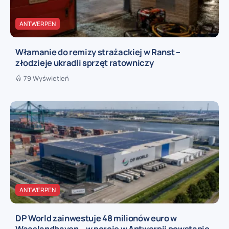
ANTWERPEN
Włamanie do remizy strażackiej w Ranst –
złodzieje ukradli sprzęt ratowniczy
79 Wyświetleń
ANTWERPEN
DP World zainwestuje 48 milionów euro w
Waaslandhaven – w porcie w Antwerpii powstanie