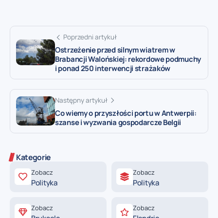
Poprzedni artykuł
Ostrzeżenie przed silnym wiatrem w
Brabancji Walońskiej: rekordowe podmuchy
i ponad 250 interwencji strażaków
Następny artykuł
Co wiemy o przyszłości portu w Antwerpii:
szanse i wyzwania gospodarcze Belgii
Kategorie
Zobacz
Zobacz
Polityka
Polityka
Zobacz
Zobacz