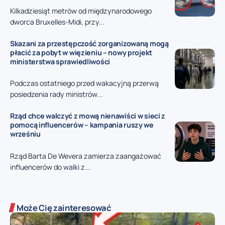
Kilkadziesiąt metrów od międzynarodowego
dworca Bruxelles-Midi, przy...
Skazani za przestępczość zorganizowaną mogą
płacić za pobyt w więzieniu – nowy projekt
ministerstwa sprawiedliwości
Podczas ostatniego przed wakacyjną przerwą
posiedzenia rady ministrów...
Rząd chce walczyć z mową nienawiści w sieci z
pomocą influencerów – kampania ruszy we
wrześniu
Rząd Barta De Wevera zamierza zaangażować
influencerów do walki z...
Może Cię zainteresować