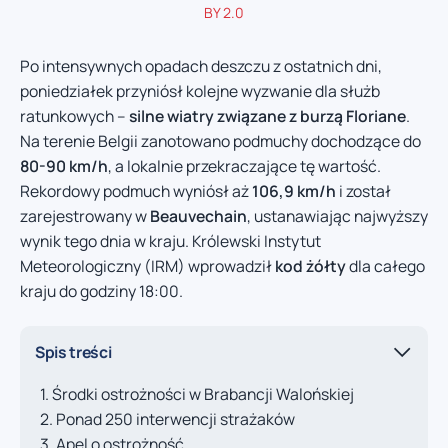
BY 2.0
Po intensywnych opadach deszczu z ostatnich dni,
poniedziałek przyniósł kolejne wyzwanie dla służb
ratunkowych –
silne wiatry związane z burzą Floriane
.
Na terenie Belgii zanotowano podmuchy dochodzące do
80-90 km/h
, a lokalnie przekraczające tę wartość.
Rekordowy podmuch wyniósł aż
106,9 km/h
i został
zarejestrowany w
Beauvechain
, ustanawiając najwyższy
wynik tego dnia w kraju. Królewski Instytut
Meteorologiczny (IRM) wprowadził
kod żółty
dla całego
kraju do godziny 18:00.
Spis treści
Środki ostrożności w Brabancji Walońskiej
Ponad 250 interwencji strażaków
Apel o ostrożność