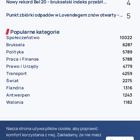
Nowy rekord Bel 20 – brukselski indeks przebił...
Punkt zbiórki odpadów w Lovendegem znów otwarty –...
Popularne kategorie
Społeczeństwo
10022
Bruksela
6287
Polityka
5789
Praca i Finanse
5788
Prawo i Urzędy
4779
Transport
4259
Świat
2275
Flandria
1316
Antwerpen
1243
Walonia
1182
© Aktualnosci.be – All Right Reserved 2016-2026
Nasza strona używa plików cookie, aby poprawić
komfort korzystania z niej. Zakładamy, że nie masz