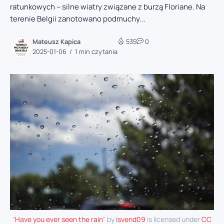
ratunkowych – silne wiatry związane z burzą Floriane. Na
terenie Belgii zanotowano podmuchy...
Mateusz Kapica
535
0
2025-01-06
1 min czytania
"
Have you ever seen the rain
" by
isvend09
is licensed under
CC