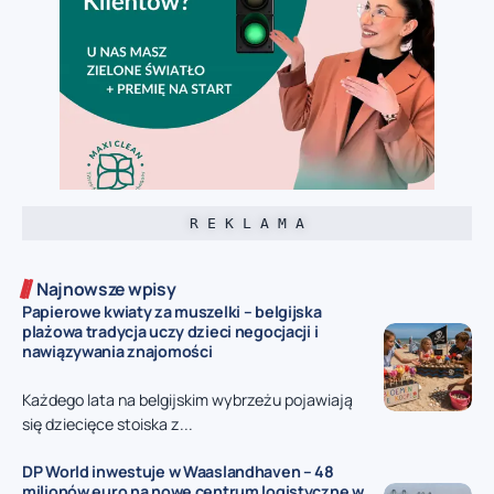
R E K L A M A
Najnowsze wpisy
Papierowe kwiaty za muszelki – belgijska
plażowa tradycja uczy dzieci negocjacji i
nawiązywania znajomości
Każdego lata na belgijskim wybrzeżu pojawiają
się dziecięce stoiska z...
DP World inwestuje w Waaslandhaven – 48
milionów euro na nowe centrum logistyczne w