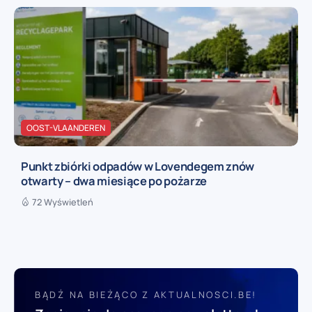
OOST-VLAANDEREN
Punkt zbiórki odpadów w Lovendegem znów
otwarty – dwa miesiące po pożarze
72 Wyświetleń
BĄDŹ NA BIEŻĄCO Z AKTUALNOSCI.BE!