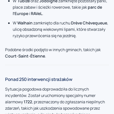
W
Tubize
oraz
Jodoigne
zamknięte pozostały parki,
place zabaw i ścieżki rowerowe, takie jak
parc de
l’Europe
i
RAVeL
.
W
Walhain
zamknięto dla ruchu
Drève Chèvequeue
,
ulicę obsadzoną wiekowymi lipami, które stwarzały
ryzyko przewrócenia się na jezdnię.
Podobne środki podjęto w innych gminach, takich jak
Court-Saint-Étienne
.
Ponad 250 interwencji strażaków
Sytuacja pogodowa doprowadziła do licznych
incydentów. Został uruchomiony specjalny numer
alarmowy
1722
, przeznaczony do zgłaszania niepilnych
zdarzeń, takich jak uszkodzenia spowodowane przez