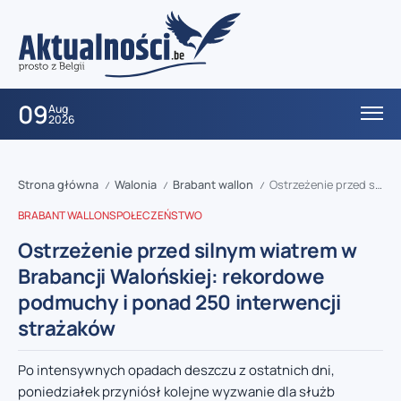
09
Aug
2026
Strona główna
Walonia
Brabant wallon
Ostrzeżenie przed silnym wiatrem w Brabancji Walońskiej: rekordowe podmuchy i ponad 250 interwencji strażaków
/
/
/
BRABANT WALLON
SPOŁECZEŃSTWO
Ostrzeżenie przed silnym wiatrem w
Brabancji Walońskiej: rekordowe
podmuchy i ponad 250 interwencji
strażaków
Po intensywnych opadach deszczu z ostatnich dni,
poniedziałek przyniósł kolejne wyzwanie dla służb