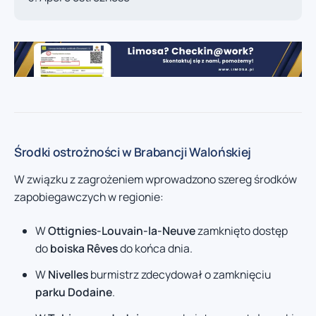
Środki ostrożności w Brabancji Walońskiej
W związku z zagrożeniem wprowadzono szereg środków
zapobiegawczych w regionie:
W
Ottignies-Louvain-la-Neuve
zamknięto dostęp
do
boiska Rêves
do końca dnia.
W
Nivelles
burmistrz zdecydował o zamknięciu
parku Dodaine
.