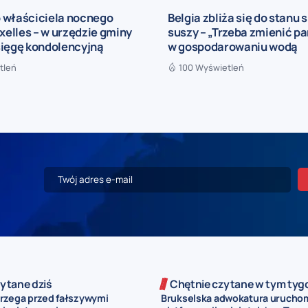
 właściciela nocnego
Belgia zbliża się do stanu 
Ixelles – w urzędzie gminy
suszy – „Trzeba zmienić p
sięgę kondolencyjną
w gospodarowaniu wodą
tleń
100 Wyświetleń
ytane dziś
Chętnie czytane w tym tyg
rzega przed fałszywymi
Brukselska adwokatura urucho