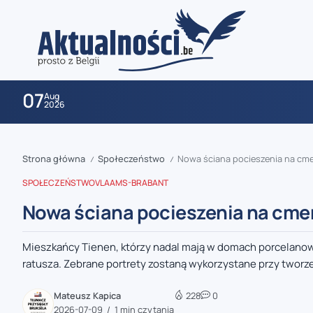
07
Aug
2026
Strona główna
Społeczeństwo
Nowa ściana pocieszenia na cme
/
/
SPOŁECZEŃSTWO
VLAAMS-BRABANT
Nowa ściana pocieszenia na cmen
Mieszkańcy Tienen, którzy nadal mają w domach porcelanowe
zaobserwuj nas
ratusza. Zebrane portrety zostaną wykorzystane przy tworze
zaobserwuj nas
Mateusz Kapica
228
0
2026-07-09
1 min czytania