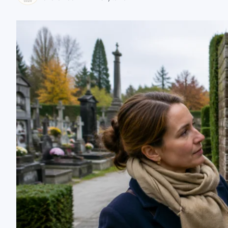
zaobserwuj nas
zaobserwuj nas
zaobserwuj nas
zaobserwuj nas