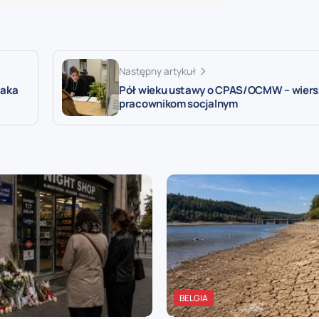
Następny artykuł
raka
Pół wieku ustawy o CPAS/OCMW – wiersz
pracownikom socjalnym
BELGIA