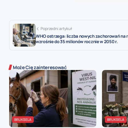
Poprzedni artykuł
WHO ostrzega: liczba nowych zachorowań na 
wzrośnie do 35 milionów rocznie w 2050 r.
Może Cię zainteresować
BRUKSELA
BRUKSELA