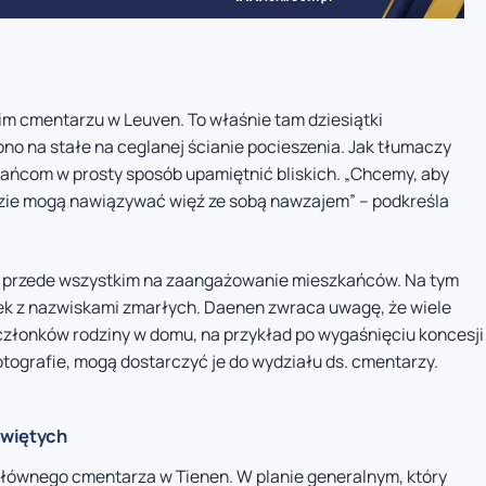
kim cmentarzu w Leuven. To właśnie tam dziesiątki
o na stałe na ceglanej ścianie pocieszenia. Jak tłumaczy
ańcom w prosty sposób upamiętnić bliskich. „Chcemy, aby
dzie mogą nawiązywać więź ze sobą nawzajem” – podkreśla
czy przede wszystkim na zaangażowanie mieszkańców. Na tym
zek z nazwiskami zmarłych. Daenen zwraca uwagę, że wiele
złonków rodziny w domu, na przykład po wygaśnięciu koncesji
otografie, mogą dostarczyć je do wydziału ds. cmentarzy.
Świętych
 głównego cmentarza w Tienen. W planie generalnym, który