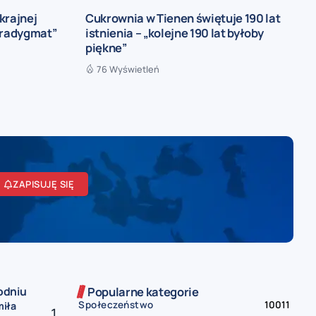
skrajnej
Cukrownia w Tienen świętuje 190 lat
aradygmat”
istnienia – „kolejne 190 lat byłoby
piękne”
76 Wyświetleń
ZAPISUJĘ SIĘ
odniu
Popularne kategorie
Społeczeństwo
10011
miła