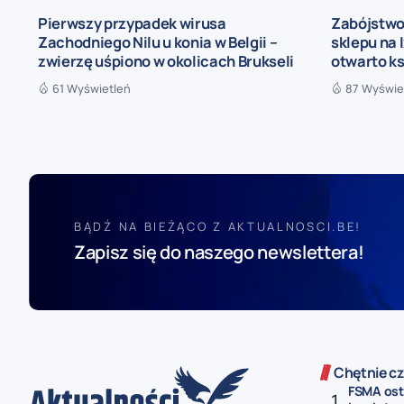
Pierwszy przypadek wirusa
Zabójstwo
Zachodniego Nilu u konia w Belgii –
sklepu na 
zwierzę uśpiono w okolicach Brukseli
otwarto k
61 Wyświetleń
87 Wyświe
BĄDŹ NA BIEŻĄCO Z AKTUALNOSCI.BE!
Zapisz się do naszego newslettera!
Chętnie cz
FSMA ost