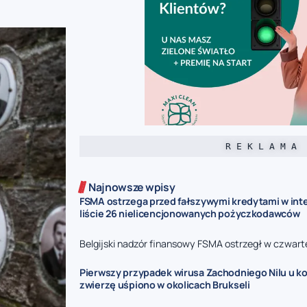
R E K L A M A
Najnowsze wpisy
FSMA ostrzega przed fałszywymi kredytami w inte
liście 26 nielicencjonowanych pożyczkodawców
Belgijski nadzór finansowy FSMA ostrzegł w czwarte
Pierwszy przypadek wirusa Zachodniego Nilu u kon
zwierzę uśpiono w okolicach Brukseli