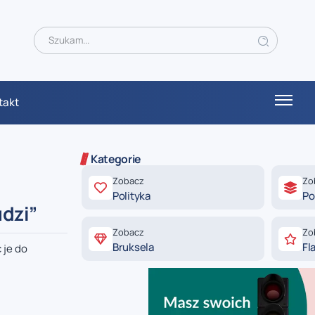
takt
Kategorie
Zobacz
Zo
Polityka
Po
dzi”
Zobacz
Zo
Bruksela
Fl
 je do