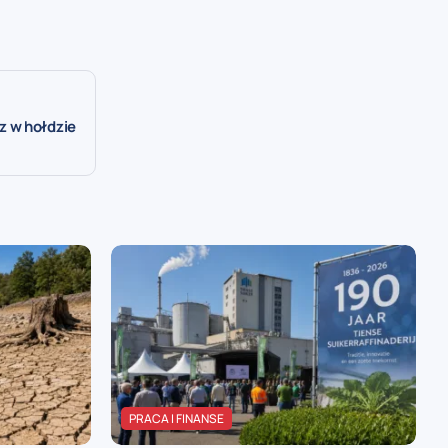
 w hołdzie
PRACA I FINANSE