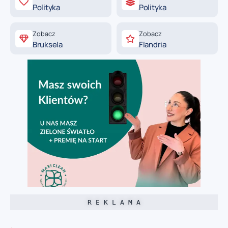
Polityka
Polityka
Zobacz
Zobacz
Bruksela
Flandria
R E K L A M A