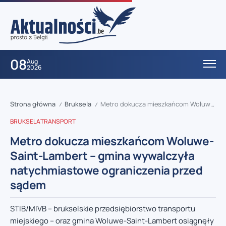
08
Aug
2026
Strona główna
Bruksela
Metro dokucza mieszkańcom Woluwe-Saint-Lambert – gmina wywalczyła natychmiastowe ograniczenia przed sądem
/
/
BRUKSELA
TRANSPORT
Metro dokucza mieszkańcom Woluwe-
Saint-Lambert – gmina wywalczyła
natychmiastowe ograniczenia przed
sądem
STIB/MIVB – brukselskie przedsiębiorstwo transportu
miejskiego – oraz gmina Woluwe-Saint-Lambert osiągnęły