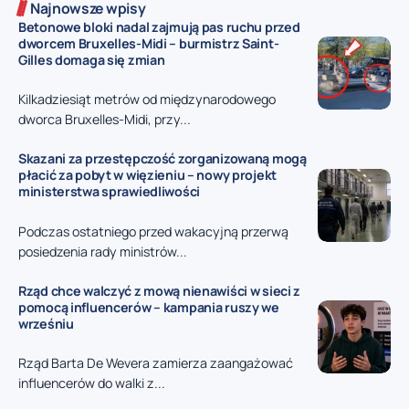
Najnowsze wpisy
Betonowe bloki nadal zajmują pas ruchu przed
dworcem Bruxelles-Midi – burmistrz Saint-
Gilles domaga się zmian
Kilkadziesiąt metrów od międzynarodowego
dworca Bruxelles-Midi, przy...
Skazani za przestępczość zorganizowaną mogą
płacić za pobyt w więzieniu – nowy projekt
ministerstwa sprawiedliwości
Podczas ostatniego przed wakacyjną przerwą
posiedzenia rady ministrów...
Rząd chce walczyć z mową nienawiści w sieci z
pomocą influencerów – kampania ruszy we
wrześniu
Rząd Barta De Wevera zamierza zaangażować
influencerów do walki z...