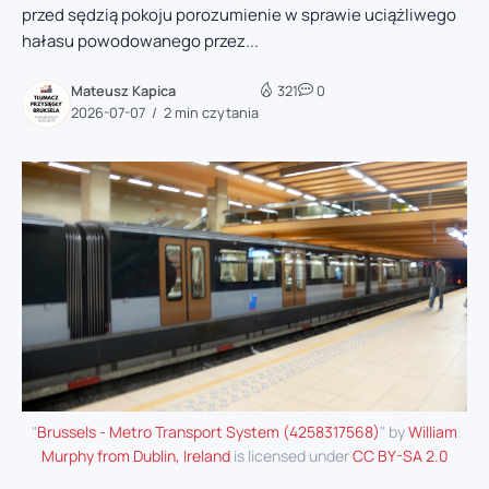
przed sędzią pokoju porozumienie w sprawie uciążliwego
hałasu powodowanego przez...
Mateusz Kapica
321
0
2026-07-07
2 min czytania
"
Brussels - Metro Transport System (4258317568)
" by
William
Murphy from Dublin, Ireland
is licensed under
CC BY-SA 2.0