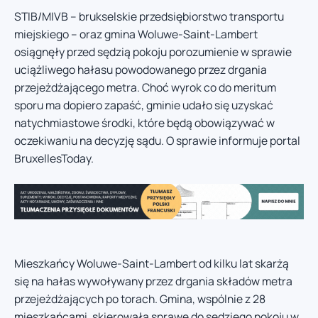
STIB/MIVB – brukselskie przedsiębiorstwo transportu
miejskiego – oraz gmina Woluwe-Saint-Lambert
osiągnęły przed sędzią pokoju porozumienie w sprawie
uciążliwego hałasu powodowanego przez drgania
przejeżdżającego metra. Choć wyrok co do meritum
sporu ma dopiero zapaść, gminie udało się uzyskać
natychmiastowe środki, które będą obowiązywać w
oczekiwaniu na decyzję sądu. O sprawie informuje portal
BruxellesToday.
Mieszkańcy Woluwe-Saint-Lambert od kilku lat skarżą
się na hałas wywoływany przez drgania składów metra
przejeżdżających po torach. Gmina, wspólnie z 28
mieszkańcami, skierowała sprawę do sędziego pokoju w