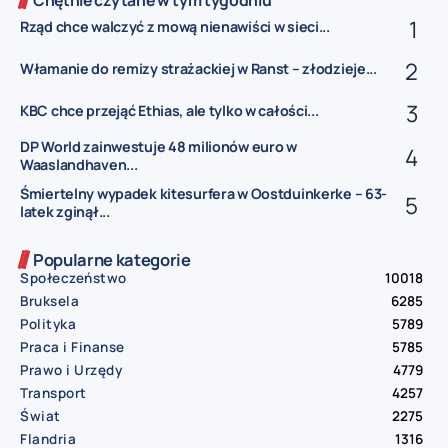
Rząd chce walczyć z mową nienawiści w sieci...
Włamanie do remizy strażackiej w Ranst – złodzieje...
KBC chce przejąć Ethias, ale tylko w całości...
DP World zainwestuje 48 milionów euro w
Waaslandhaven...
Śmiertelny wypadek kitesurfera w Oostduinkerke – 63-
latek zginął...
Popularne kategorie
Społeczeństwo
10018
Bruksela
6285
Polityka
5789
Praca i Finanse
5785
Prawo i Urzędy
4779
Transport
4257
Świat
2275
Flandria
1316